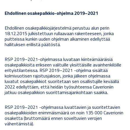
Ehdollinen osakepalkkio-ohjelma 2019–2021
Ehdollinen osakepalkkiojärjestelmä perustuu alun perin
18.12.2015 julkistettuun rullaavaan rakenteeseen, jonka
puitteissa kunkin uuden ohjelman alkaminen edellyttää
hallituksen erillistä päätöstä.
RSP 2019–2021-ohjelmassa luvataan kiinteämääräisiä
osakepalkkioita erikseen valituille yksittäisille avainhenkilöille
erityistilanteissa. RSP 2019–2021 -ohjelma sisältää
kolmivuotisen rajoitusjakson, jonka jälkeen ohjelmassa
luvatut osakepalkkiot suoritetaan sen osallistujille keväällä
2022 edellyttäen, että heidän työsuhteensa Caverioniin
jatkuu osakepalkkion suorittamisajankohtaan saakka.
RSP 2019–2021 -ohjelmassa luvattavien ja suoritettavien
osakepalkkioiden enimmäismäärä on noin 135 000 Caverionin
osaketta (bruttomäärä ennen soveltuvien verojen
vähentämistä).