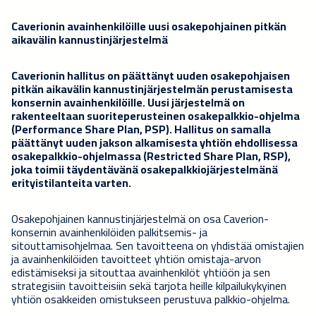
Caverionin avainhenkilöille uusi osakepohjainen pitkän
aikavälin kannustinjärjestelmä
Caverionin hallitus on päättänyt uuden osakepohjaisen
pitkän aikavälin kannustinjärjestelmän perustamisesta
konsernin avainhenkilöille. Uusi järjestelmä on
rakenteeltaan suoriteperusteinen osakepalkkio-ohjelma
(Performance Share Plan, PSP). Hallitus on samalla
päättänyt uuden jakson alkamisesta yhtiön ehdollisessa
osakepalkkio-ohjelmassa (Restricted Share Plan, RSP),
joka toimii täydentävänä osakepalkkiojärjestelmänä
erityistilanteita varten.
Osakepohjainen kannustinjärjestelmä on osa Caverion-
konsernin avainhenkilöiden palkitsemis- ja
sitouttamisohjelmaa. Sen tavoitteena on yhdistää omistajien
ja avainhenkilöiden tavoitteet yhtiön omistaja-arvon
edistämiseksi ja sitouttaa avainhenkilöt yhtiöön ja sen
strategisiin tavoitteisiin sekä tarjota heille kilpailukykyinen
yhtiön osakkeiden omistukseen perustuva palkkio-ohjelma.