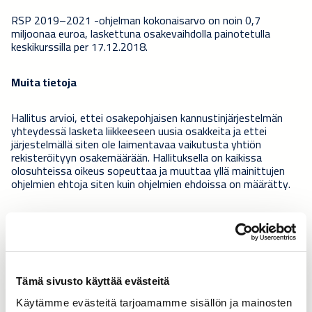
RSP 2019–2021 -ohjelman kokonaisarvo on noin 0,7
miljoonaa euroa, laskettuna osakevaihdolla painotetulla
keskikurssilla per 17.12.2018.
Muita tietoja
Hallitus arvioi, ettei osakepohjaisen kannustinjärjestelmän
yhteydessä lasketa liikkeeseen uusia osakkeita ja ettei
järjestelmällä siten ole laimentavaa vaikutusta yhtiön
rekisteröityyn osakemäärään. Hallituksella on kaikissa
olosuhteissa oikeus sopeuttaa ja muuttaa yllä mainittujen
ohjelmien ehtoja siten kuin ohjelmien ehdoissa on määrätty.
CAVERION OYJ
Jakelu: Nasdaq Helsinki, keskeiset tiedotusvälineet,
www.caverion.com
Tämä sivusto käyttää evästeitä
Liitteet
Käytämme evästeitä tarjoamamme sisällön ja mainosten