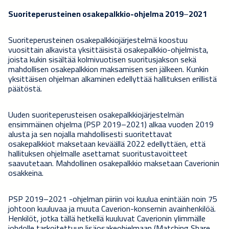
Suoriteperusteinen osakepalkkio-ohjelma 2019
–
2021
Suoriteperusteinen osakepalkkiojärjestelmä koostuu
vuosittain alkavista yksittäisistä osakepalkkio-ohjelmista,
joista kukin sisältää kolmivuotisen suoritusjakson sekä
mahdollisen osakepalkkion maksamisen sen jälkeen. Kunkin
yksittäisen ohjelman alkaminen edellyttää hallituksen erillistä
päätöstä.
Uuden suoriteperusteisen osakepalkkiojärjestelmän
ensimmäinen ohjelma (PSP 2019–2021) alkaa vuoden 2019
alusta ja sen nojalla mahdollisesti suoritettavat
osakepalkkiot maksetaan keväällä 2022 edellyttäen, että
hallituksen ohjelmalle asettamat suoritustavoitteet
saavutetaan. Mahdollinen osakepalkkio maksetaan Caverionin
osakkeina.
PSP 2019–2021 -ohjelman piiriin voi kuulua enintään noin 75
johtoon kuuluvaa ja muuta Caverion-konsernin avainhenkilöä.
Henkilöt, jotka tällä hetkellä kuuluvat Caverionin ylimmälle
johdolle tarkoitettuun lisäosakeohjelmaan (Matching Share