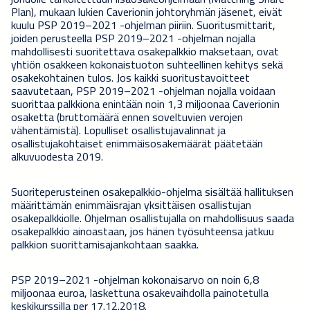
Plan), mukaan lukien Caverionin johtoryhmän jäsenet, eivät
kuulu PSP 2019–2021 -ohjelman piiriin. Suoritusmittarit,
joiden perusteella PSP 2019–2021 -ohjelman nojalla
mahdollisesti suoritettava osakepalkkio maksetaan, ovat
yhtiön osakkeen kokonaistuoton suhteellinen kehitys sekä
osakekohtainen tulos. Jos kaikki suoritustavoitteet
saavutetaan, PSP 2019–2021 -ohjelman nojalla voidaan
suorittaa palkkiona enintään noin 1,3 miljoonaa Caverionin
osaketta (bruttomäärä ennen soveltuvien verojen
vähentämistä). Lopulliset osallistujavalinnat ja
osallistujakohtaiset enimmäisosakemäärät päätetään
alkuvuodesta 2019.
Suoriteperusteinen osakepalkkio-ohjelma sisältää hallituksen
määrittämän enimmäisrajan yksittäisen osallistujan
osakepalkkiolle. Ohjelman osallistujalla on mahdollisuus saada
osakepalkkio ainoastaan, jos hänen työsuhteensa jatkuu
palkkion suorittamisajankohtaan saakka.
PSP 2019–2021 -ohjelman kokonaisarvo on noin 6,8
miljoonaa euroa, laskettuna osakevaihdolla painotetulla
keskikurssilla per 17.12.2018.