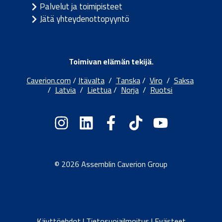
Palvelut ja toimipisteet
Jätä yhteydenottopyyntö
Toimivan elämän tekijä.
Caverion.com
/
Itävalta
/
Tanska
/
Viro
/
Saksa
/
Latvia
/
Liettua
/
Norja
/
Ruotsi
© 2026 Assemblin Caverion Group
Käyttöehdot
|
Tietosuojailmoitus
|
Evästeet