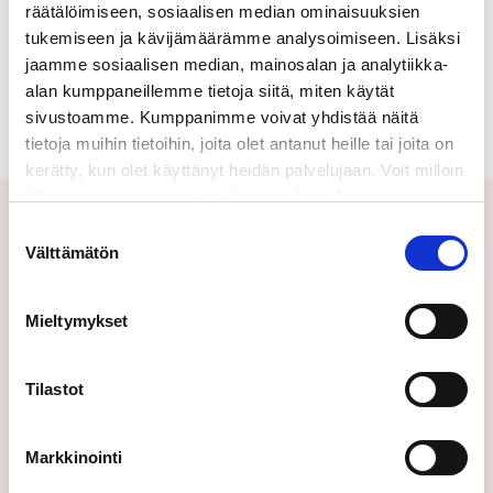
räätälöimiseen, sosiaalisen median ominaisuuksien
tukemiseen ja kävijämäärämme analysoimiseen. Lisäksi
Tiedote
jaamme sosiaalisen median, mainosalan ja analytiikka-
alan kumppaneillemme tietoja siitä, miten käytät
sivustoamme. Kumppanimme voivat yhdistää näitä
tietoja muihin tietoihin, joita olet antanut heille tai joita on
kerätty, kun olet käyttänyt heidän palvelujaan. Voit milloin
tahansa poistaa suostumuksesi evästeiden
käyttöön Evästeet-sivulla.
Suostumuksen
Lisätietoja ja tiedotteiden
Välttämätön
valinta
tilaus
Mieltymykset
Lisätietoja: Minna Schrey-Hyppänen,
henkilöstöjohtaja, puh. 040 556 8144,
Tilastot
minna.schrey@caverion.com Milena
Hæggström, sijoittajasuhdejohtaja, puh. 040
Markkinointi
5581 328, milena.haeggstrom@caverion.com