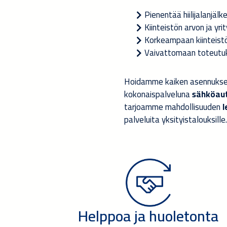
Pienentää hiilijalanjälk
Kiinteistön arvon ja yr
Korkeampaan kiinteist
Vaivattomaan toteutuk
Hoidamme kaiken asennukses
kokonaispalveluna
sähköaut
tarjoamme mahdollisuuden
l
palveluita yksityistalouksille.
Helppoa ja huoletonta