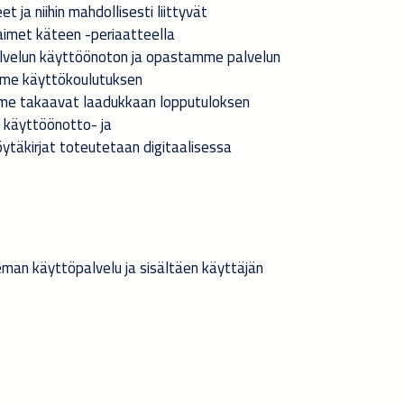
t ja niihin mahdollisesti liittyvät
imet käteen -periaatteella
lvelun käyttöönoton ja opastamme palvelun
me käyttökoulutuksen
me takaavat laadukkaan lopputuloksen
i käyttöönotto- ja
täkirjat toteutetaan digitaalisessa
an käyttöpalvelu ja sisältäen käyttäjän