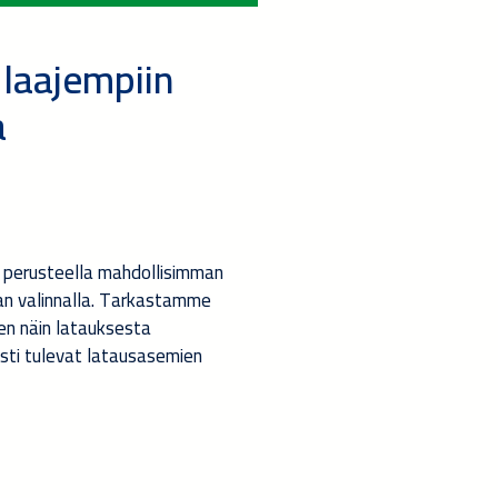
 laajempiin
a
 perusteella mahdollisimman
an valinnalla. Tarkastamme
den näin latauksesta
ti tulevat latausasemien