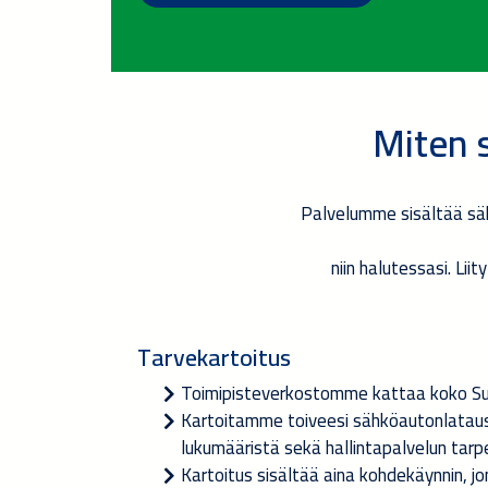
Miten 
Palvelumme sisältää säh
niin halutessasi. Lii
Tarvekartoitus
Toimipisteverkostomme kattaa koko 
Kartoitamme toiveesi sähköautonlataus
lukumääristä sekä hallintapalvelun tar
Kartoitus sisältää aina kohdekäynnin, j