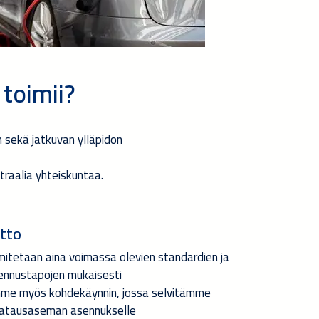
toimii?
 sekä jatkuvan ylläpidon
utraalia yhteiskuntaa.
tto
tetaan aina voimassa olevien standardien ja
sennustapojen mukaisesti
e myös kohdekäynnin, jossa selvitämme
t latausaseman asennukselle