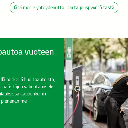
Jätä meille yhteydenotto- tai tarjouspyyntö tästä
toautoa vuoteen
ällä hetkellä huoltoautoista,
el päästöjen vähentämiseksi
ilauksissa kaupunkeihin
in pienenämme