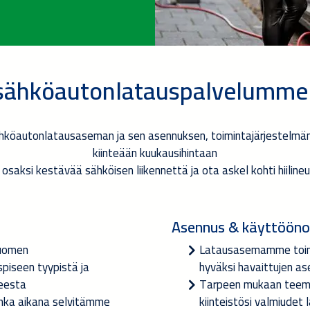
sähköautonlatauspalvelumme 
köautonlatausaseman ja sen asennuksen, toimintajärjestelmän
kiinteään kuukausihintaan
ty osaksi kestävää sähköisen liikennettä ja ota askel kohti hiiline
Asennus & käyttööno
Suomen
Latausasemamme toimi
piseen tyypistä ja
hyväksi havaittujen a
peesta
Tarpeen mukaan teemm
onka aikana selvitämme
kiinteistösi valmiude