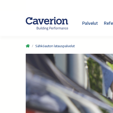
Palvelut
Refe
Sähköauton latauspalvelut