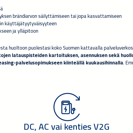
eä
ityksen brändiarvon säilyttämiseen tai jopa kasvattamiseen
ön käyttäjätyytyväisyyteen
seen ja ylläpitoon
ta huoltoon puolestasi koko Suomen kattavalla palveluverkos
ojen latauspisteiden kartoituksen, asennuksen sekä huollo
easing-palvelusopimukseen kiinteällä kuukausihinnalla
. Em
DC, AC vai kenties V2G