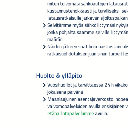
miten toivomasi sähköautojen latausra
kustannustehokkaasti ja turvlliseksi, s
latausratkaisulle järkevän sijoituspaika
Selvitämme myös sähköliittymäsi nykyis
jonka pohjalta saamme selville liittymä
määrän
Näiden jälkeen saat kokonaiskustannuks
ratkaisuehdotuksen juuri sinun tarpeitte
Huolto & ylläpito
Vuosihuollot ja tarvittaessa 24 h vikak
jokaisena päivänä
Maanlaajuinen asentajaverkosto, nopeal
valvomopalveluiden avulla ensisijainen v
etähallintapalvelumme
avulla.