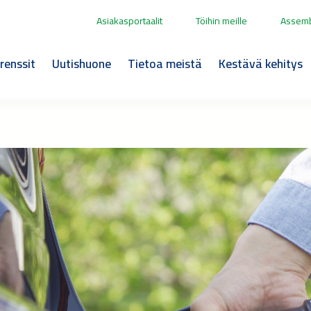
Asiakasportaalit
Töihin meille
Assemb
renssit
Uutishuone
Tietoa meistä
Kestävä kehitys