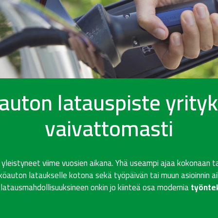
uton latauspiste yrityk
vaivattomasti
 yleistyneet viime vuosien aikana. Yhä useampi ajaa kokonaan ta
hköauton lataukselle kotona sekä työpäivän tai muun asioinnin a
latausmahdollisuuksineen onkin jo kiinteä osa modernia
työnte