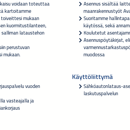
tkaisu voidaan toteuttaa
Asennus sisältää laittee
ekä kartoitamme
maanrakennustyöt Ava
n toiveittesi mukaan
Suoritamme hallintapa
en kuormitustilanteen,
käytössä, sekä annam
n salliman lataustehon
Koulutetut asentajam
Asennuspöytäkirjat, el
iin perustuvan
varmennustarkastuspöy
si mukaan.
muodossa
Käyttöliittymä
orjauspalvelu vuoden
Sähköautonlataus-asem
laskutuspalvelun
la vasteajalla ja
iankorjaus