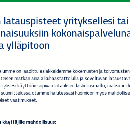
latauspisteet yrityksellesi tai
naisuuksiin kokonaispalvelun
a ylläpitoon
elumme on laadittu asiakkaidemme kokemusten ja toivomusten
teisen matkan aina alkuhaastattelulla ja soveltuvan lataustav
 yrityksesi käyttöön sopivan latauksen laskutusmallin, maksimoi
 suunnittelussa otamme halutessasi huomioon myös mahdollises
eiset vaatimukset.
n käyttäjille mahdollisuus: