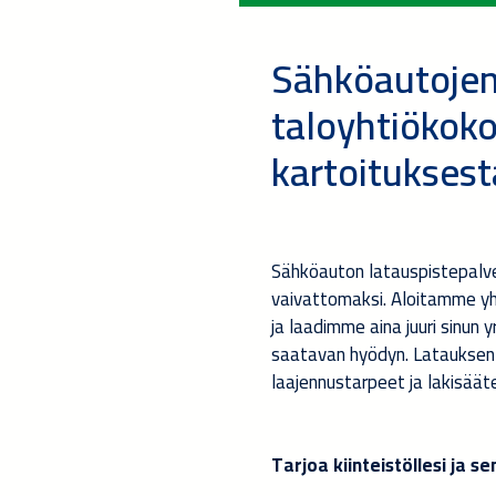
Sähköautojen 
taloyhtiökoko
kartoituksest
Sähköauton latauspistepalv
vaivattomaksi. Aloitamme yh
ja laadimme aina juuri sinun
saatavan hyödyn. Latauksen
laajennustarpeet ja lakisäät
Tarjoa kiinteistöllesi ja se