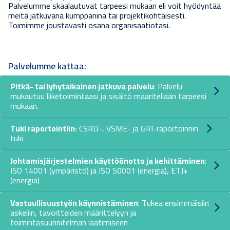
Palvelumme skaalautuvat tarpeesi mukaan eli voit hyödyntää
meitä jatkuvana kumppanina tai projektikohtaisesti.
Toimimme joustavasti osana organisaatiotasi.
Palvelumme kattaa:
Pitkä- tai lyhytaikainen jatkuva palvelu
: Palvelu
mukautuu liiketoimintaasi ja sisältö määritellään tarpeesi
mukaan.
Tuki raportointiin:
CSRD-, VSME- ja GRI-raportoinnin
tuki
Johtamisjärjestelmien käyttöönotto ja kehittäminen
:
ISO 14001 (ympäristö) ja ISO 50001 (energia), ETJ+
(energia)
Vastuullisuustyön käynnistäminen
: Tukea ensimmäisiin
askeliin, tavoitteiden määrittelyyn ja
toimintasuunnitelman laatimiseen