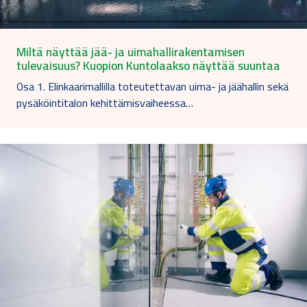
Miltä näyttää jää- ja uimahallirakentamisen
tulevaisuus? Kuopion Kuntolaakso näyttää suuntaa
Osa 1. Elinkaarimallilla toteutettavan uima- ja jäähallin sekä
pysäköintitalon kehittämisvaiheessa…