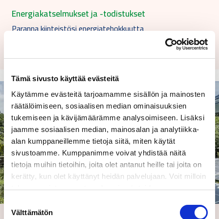
Energiakatselmukset ja -todistukset
Paranna kiinteistösi energiatehokkuutta
energiakatselmuksen avulla. Saat selkeät
kehitysehdotukset…
Tämä sivusto käyttää evästeitä
Käytämme evästeitä tarjoamamme sisällön ja mainosten
räätälöimiseen, sosiaalisen median ominaisuuksien
tukemiseen ja kävijämäärämme analysoimiseen. Lisäksi
jaamme sosiaalisen median, mainosalan ja analytiikka-
alan kumppaneillemme tietoja siitä, miten käytät
sivustoamme. Kumppanimme voivat yhdistää näitä
tietoja muihin tietoihin, joita olet antanut heille tai joita on
kerätty, kun olet käyttänyt heidän palvelujaan. Voit milloin
tahansa poistaa suostumuksesi evästeiden
käyttöön Evästeet-sivulla.
Suostumuksen
Välttämätön
valinta