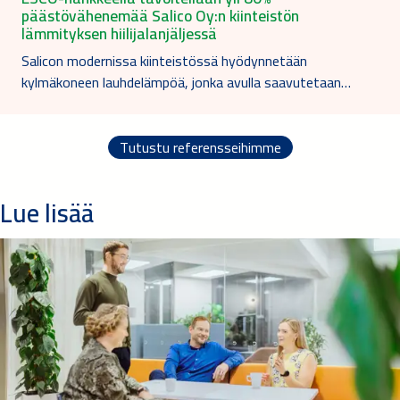
päästövähenemää Salico Oy:n kiinteistön
lämmityksen hiilijalanjäljessä
Salicon modernissa kiinteistössä hyödynnetään
kylmäkoneen lauhdelämpöä, jonka avulla saavutetaan…
Tutustu referensseihimme
Lue lisää