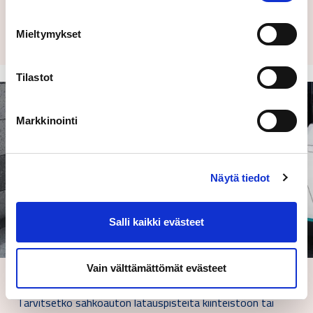
Aurinkosähkö
Tutustu, kuinka voit pienentää energian
Mieltymykset
kokonaiskustannuksiasi sekä hiilijalanjälkeäsi!
Tilastot
Markkinointi
Näytä tiedot
Salli kaikki evästeet
Vain välttämättömät evästeet
Sähköautonlataus kokonaispalveluna
Tarvitsetko sähköauton latauspisteitä kiinteistöön tai