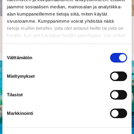
jaamme sosiaalisen median, mainosalan ja analytiikka-
alan kumppaneillemme tietoja siitä, miten käytät
sivustoamme. Kumppanimme voivat yhdistää näitä
Asiantuntijapalvelut
tietoja muihin tietoihin, joita olet antanut heille tai joita on
Tutustu, miten asiantuntijapalvelut auttavat parantamaan
kerätty, kun olet käyttänyt heidän palvelujaan. Voit milloin
energiatehokkuutta ja säästämään kustannuksissa.
tahansa poistaa suostumuksesi evästeiden
käyttöön Evästeet-sivulla.
Suostumuksen
Välttämätön
valinta
Mieltymykset
Tilastot
Markkinointi