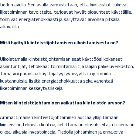
tiedon avulla. Sen avulla varmistetaan, että kiinteistöt tukevat
liiketoiminnan tavoitteita, tarjoavat hyvät olosuhteet käyttäjille,
toimivat energiatehokkaasti ja säilyttävät arvonsa pitkällä
aikavälillä.
Mitä hyötyä kiinteistöjohtamisen ulkoistamisesta on?
Ulkoistamalla kiinteistöjohtamisen saat käyttöösi kokeneet
asiantuntijat, tehokkaat toimintamallit ja laajan palveluverkoston.
Tämä voi parantaa käyttäjätyytyväisyyttä, optimoida
kustannuksia, lisätä energiatehokkuutta sekä vähentää
liiketoiminnan keskeytysriskejä.
Miten kiinteistöjohtaminen vaikuttaa kiinteistön arvoon?
Ammattimainen kiinteistöjohtaminen auttaa ylläpitämään
kiinteistön teknistä kuntoa, kehittämään olosuhteita ja tekemään
oikea-aikaisia investointeja. Tiedolla johtaminen ja ennakoiva