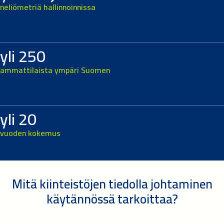
neliömetriä hallinnoinnissa
yli 250
ammattilaista ympäri Suomen
yli 20
vuoden kokemus
Mitä kiinteistöjen tiedolla johtaminen
käytännössä tarkoittaa?