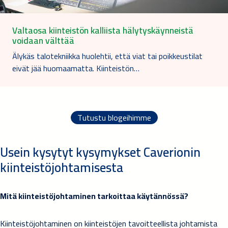
Valtaosa kiinteistön kalliista hälytyskäynneistä
voidaan välttää
Älykäs talotekniikka huolehtii, että viat tai poikkeustilat
eivät jää huomaamatta. Kiinteistön…
Tutustu blogeihimme
Usein kysytyt kysymykset Caverionin
kiinteistöjohtamisesta
Mitä kiinteistöjohtaminen tarkoittaa käytännössä?
Kiinteistöjohtaminen on kiinteistöjen tavoitteellista johtamista