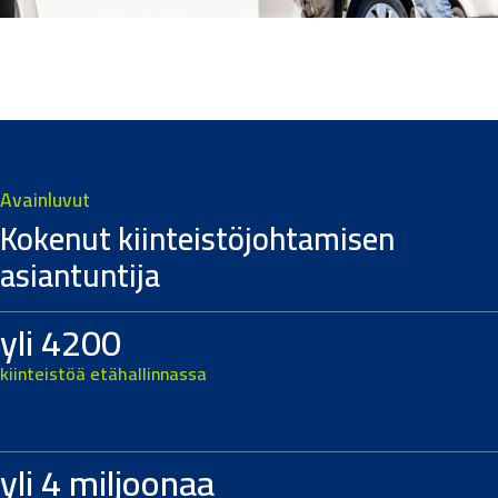
Avainluvut
Kokenut kiinteistöjohtamisen
asiantuntija
yli 4200
kiinteistöä etähallinnassa
yli 4 miljoonaa