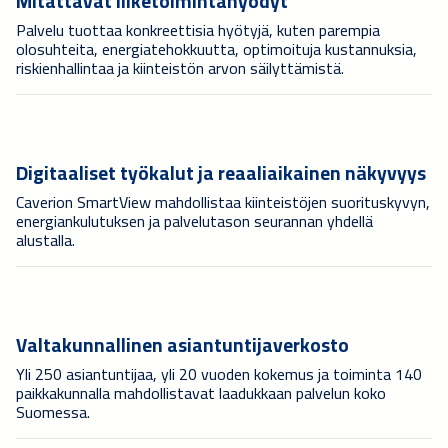
Mitattavat liiketoimintahyödyt
Palvelu tuottaa konkreettisia hyötyjä, kuten parempia
olosuhteita, energiatehokkuutta, optimoituja kustannuksia,
riskienhallintaa ja kiinteistön arvon säilyttämistä.
Digitaaliset työkalut ja reaaliaikainen näkyvyys
Caverion SmartView mahdollistaa kiinteistöjen suorituskyvyn,
energiankulutuksen ja palvelutason seurannan yhdellä
alustalla.
Valtakunnallinen asiantuntijaverkosto
Yli 250 asiantuntijaa, yli 20 vuoden kokemus ja toiminta 140
paikkakunnalla mahdollistavat laadukkaan palvelun koko
Suomessa.