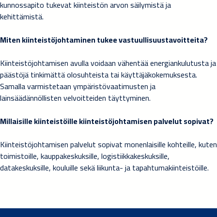
kunnossapito tukevat kiinteistön arvon säilymistä ja
kehittämistä.
Miten kiinteistöjohtaminen tukee vastuullisuustavoitteita?
Kiinteistöjohtamisen avulla voidaan vähentää energiankulutusta ja
päästöjä tinkimättä olosuhteista tai käyttäjäkokemuksesta.
Samalla varmistetaan ympäristövaatimusten ja
lainsäädännöllisten velvoitteiden täyttyminen.
Millaisille kiinteistöille kiinteistöjohtamisen palvelut sopivat?
Kiinteistöjohtamisen palvelut sopivat monenlaisille kohteille, kuten
toimistoille, kauppakeskuksille, logistiikkakeskuksille,
datakeskuksille, kouluille sekä liikunta- ja tapahtumakiinteistöille.