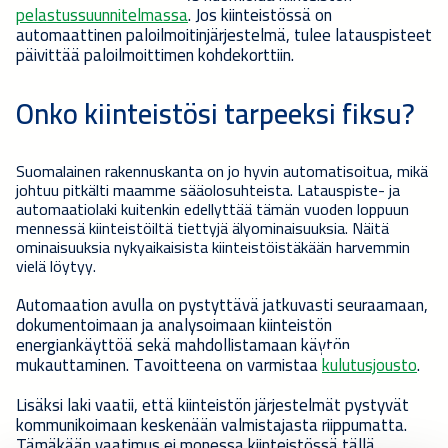
pelastussuunnitelmassa
. Jos kiinteistössä on
automaattinen paloilmoitinjärjestelmä, tulee latauspisteet
päivittää paloilmoittimen kohdekorttiin.
Onko kiinteistösi tarpeeksi fiksu?
Suomalainen rakennuskanta on jo hyvin automatisoitua, mikä
johtuu pitkälti maamme sääolosuhteista. Latauspiste- ja
automaatiolaki kuitenkin edellyttää tämän vuoden loppuun
mennessä kiinteistöiltä tiettyjä älyominaisuuksia. Näitä
ominaisuuksia nykyaikaisista kiinteistöistäkään harvemmin
vielä löytyy.
Automaation avulla on pystyttävä jatkuvasti seuraamaan,
dokumentoimaan ja analysoimaan kiinteistön
energiankäyttöä sekä mahdollistamaan käytön
mukauttaminen. Tavoitteena on varmistaa
kulutusjousto
.
Lisäksi laki vaatii, että kiinteistön järjestelmät pystyvät
kommunikoimaan keskenään valmistajasta riippumatta.
Tämäkään vaatimus ei monessa kiinteistössä tällä