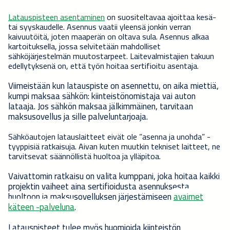
Latauspisteen asentaminen
on suositeltavaa ajoittaa kesä-
tai syyskaudelle. Asennus vaatii yleensä jonkin verran
kaivuutöitä, joten maaperän on oltava sula. Asennus alkaa
kartoituksella, jossa selvitetään mahdolliset
sähköjärjestelmän muutostarpeet. Laitevalmistajien takuun
edellytyksenä on, että työn hoitaa sertifioitu asentaja.
Viimeistään kun latauspiste on asennettu, on aika miettiä,
kumpi maksaa sähkön: kiinteistönomistaja vai auton
lataaja. Jos sähkön maksaa jälkimmäinen, tarvitaan
maksusovellus ja sille palveluntarjoaja.
Sähköautojen latauslaitteet eivät ole ”asenna ja unohda” -
tyyppisiä ratkaisuja. Aivan kuten muutkin tekniset laitteet, ne
tarvitsevat säännöllistä huoltoa ja ylläpitoa.
Vaivattomin ratkaisu on valita kumppani, joka hoitaa kaikki
projektin vaiheet aina sertifioidusta asennuksesta
huoltoon ja maksusovelluksen järjestämiseen
avaimet
käteen -palveluna
.
Latauspisteet tulee myös huomioida kiinteistön