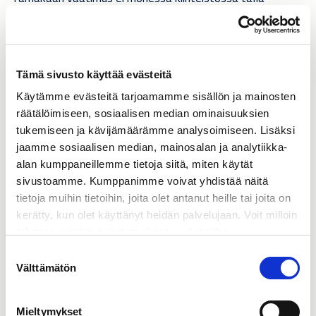
hetkellä toteudu.
Kiinteistönomistajille alkaakin tulla kiire, jos
suunnitteilla on automaatiosaneeraus vielä tämän
vuoden aikana.
Suomessa automaatiohankkeiden
Tämä sivusto käyttää evästeitä
toteuttajia on rajallinen määrä, joten edessä saattaa olla
asennusruuhkaa.
Käytämme evästeitä tarjoamamme sisällön ja mainosten
räätälöimiseen, sosiaalisen median ominaisuuksien
Onneksi laissa mainitaan kuitenkin palvelut. Kaikkea älyä ei
tukemiseen ja kävijämäärämme analysoimiseen. Lisäksi
ole pakko asentaa, vaan ratkaisuja on mahdollista hankkia
jaamme sosiaalisen median, mainosalan ja analytiikka-
asiantuntijapalveluna.
Näin kiinteistön päivittäminen
älykiinteistöksi onnistuu nopeasti ja pienemmällä
alan kumppaneillemme tietoja siitä, miten käytät
investoinnilla. Myös
pilvipalvelut
ja
tekoäly
tuovat
sivustoamme. Kumppanimme voivat yhdistää näitä
uudenlaisia mahdollisuuksia tiedonhallintaan.
tietoja muihin tietoihin, joita olet antanut heille tai joita on
kerätty, kun olet käyttänyt heidän palvelujaan. Voit milloin
Onko parempi noudattaa
tahansa poistaa suostumuksesi evästeiden
vähimmäisvaatimuksia vai olla
käyttöön Evästeet-sivulla.
Suostumuksen
Välttämätön
valinta
vihreämpi kuin laki vaatii?
Mieltymykset