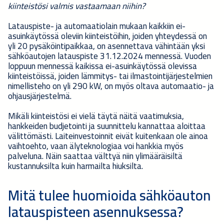
kiinteistösi valmis vastaamaan niihin?
Latauspiste- ja automaatiolain mukaan kaikkiin ei-
asuinkäytössä oleviin kiinteistöihin, joiden yhteydessä on
yli 20 pysäköintipaikkaa, on asennettava vähintään yksi
sähköautojen latauspiste 31.12.2024 mennessä. Vuoden
loppuun mennessä kaikissa ei-asuinkäytössä olevissa
kiinteistöissä, joiden lämmitys- tai ilmastointijärjestelmien
nimellisteho on yli 290 kW, on myös oltava automaatio- ja
ohjausjärjestelmä.
Mikäli kiinteistösi ei vielä täytä näitä vaatimuksia,
hankkeiden budjetointi ja suunnittelu kannattaa aloittaa
välittömästi. Laiteinvestoinnit eivät kuitenkaan ole ainoa
vaihtoehto, vaan älyteknologiaa voi hankkia myös
palveluna. Näin saattaa välttyä niin ylimääräisiltä
kustannuksilta kuin harmailta hiuksilta.
Mitä tulee huomioida sähköauton
latauspisteen asennuksessa?