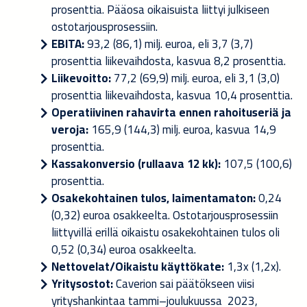
prosenttia. Pääosa oikaisuista liittyi julkiseen
ostotarjousprosessiin.
EBITA:
93,2 (86,1) milj. euroa, eli 3,7 (3,7)
prosenttia liikevaihdosta, kasvua 8,2 prosenttia.
Liikevoitto:
77,2 (69,9) milj. euroa, eli 3,1 (3,0)
prosenttia liikevaihdosta, kasvua 10,4 prosenttia.
Operatiivinen rahavirta ennen rahoituseriä ja
veroja:
165,9 (144,3) milj. euroa, kasvua 14,9
prosenttia.
Kassakonversio (rullaava 12 kk):
107,5 (100,6)
prosenttia.
Osakekohtainen tulos, laimentamaton:
0,24
(0,32) euroa osakkeelta. Ostotarjousprosessiin
liittyvillä erillä oikaistu osakekohtainen tulos oli
0,52 (0,34) euroa osakkeelta.
Nettovelat/Oikaistu käyttökate:
1,3x (1,2x).
Yritysostot:
Caverion sai päätökseen viisi
yrityshankintaa tammi–joulukuussa 2023,