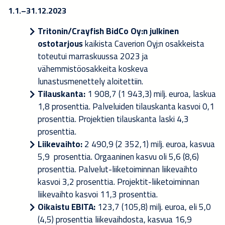
1.1.–31.12.2023
Tritonin/Crayfish BidCo Oy:n julkinen
ostotarjous
kaikista Caverion Oyj:n osakkeista
toteutui marraskuussa 2023 ja
vähemmistöosakkeita koskeva
lunastusmenettely aloitettiin.
Tilauskanta:
1 908,7 (1 943,3) milj. euroa, laskua
1,8 prosenttia. Palveluiden tilauskanta kasvoi 0,1
prosenttia. Projektien tilauskanta laski 4,3
prosenttia.
Liikevaihto:
2 490,9 (2 352,1) milj. euroa, kasvua
5,9 prosenttia. Orgaaninen kasvu oli 5,6 (8,6)
prosenttia. Palvelut-liiketoiminnan liikevaihto
kasvoi 3,2 prosenttia. Projektit-liiketoiminnan
liikevaihto kasvoi 11,3 prosenttia.
Oikaistu EBITA:
123,7 (105,8) milj. euroa, eli 5,0
(4,5) prosenttia liikevaihdosta, kasvua 16,9