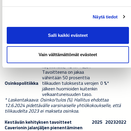
(rullaava 12 kk)
Käyttökate > 100 %
Oikaistu EBITA > 5,5 %
Kannattavuus
5,0%
liikevaihdosta
Näytä tiedot
Orgaaninen
3−4 % vuodessa
liikevaihdon
5,6 %
strategiakauden aikana
kasvu
Salli kaikki evästeet
Liikevaihdon
kasvu
2−3 % vuodessa
4,1%
yritysostojen
strategiakauden aikana
kautta
Vain välttämättömät evästeet
Nettovelat/Oikaistu
Velkaantuneisuus
1,3x
käyttökate, 12 kk < 2,5x
Tavoitteena on jakaa
vähintään 50 prosenttia
Osinkopolitiikka
tilikauden tuloksesta verojen
0 %*
jälkeen huomioiden kuitenkin
velkaantuneisuuden taso.
* Laskentakaava: Osinko/tulos (%). Hallitus ehdottaa
12.6.2024 pidettävälle varsinaiselle yhtiökokoukselle, että
tilikaudelta 2023 ei makseta osinkoa.
Kestävän kehityksen tavoitteet
2025
2023
2022
Caverionin jalanjäljen pienentäminen