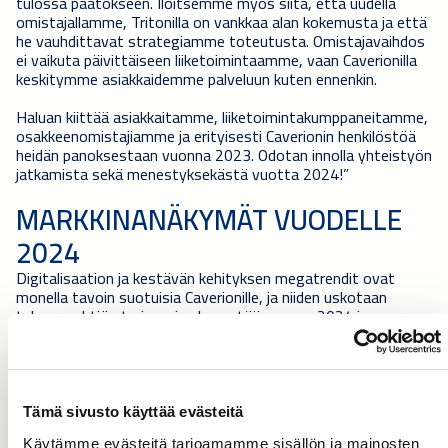
tulossa päätökseen. Iloitsemme myös siitä, että uudella
omistajallamme, Tritonilla on vankkaa alan kokemusta ja että
he vauhdittavat strategiamme toteutusta. Omistajavaihdos
ei vaikuta päivittäiseen liiketoimintaamme, vaan Caverionilla
keskitymme asiakkaidemme palveluun kuten ennenkin.
Haluan kiittää asiakkaitamme, liiketoimintakumppaneitamme,
osakkeenomistajiamme ja erityisesti Caverionin henkilöstöä
heidän panoksestaan vuonna 2023. Odotan innolla yhteistyön
jatkamista sekä menestyksekästä vuotta 2024!”
MARKKINANÄKYMÄT VUODELLE
2024
Digitalisaation ja kestävän kehityksen megatrendit ovat
monella tavoin suotuisia Caverionille, ja niiden uskotaan
tukevan yhtiön tarjoomien kysyntää vuonna 2024 ja
jatkossa. Energiatehokkuutta koskevat kasvavat
vaatimukset ja lisääntyvät digitalisoitumisen, automaation ja
teknologian vaatimukset rakennetussa ympäristössä
jatkuvat vahvoina kaupungistumisen megatrendin ohella.
Sekä EU:n ajamat säännökset että kansallinen lainsäädäntö,
Tämä sivusto käyttää evästeitä
jotka asettavat korkeampia tavoitteita ja toimenpiteitä
Käytämme evästeitä tarjoamamme sisällön ja mainosten