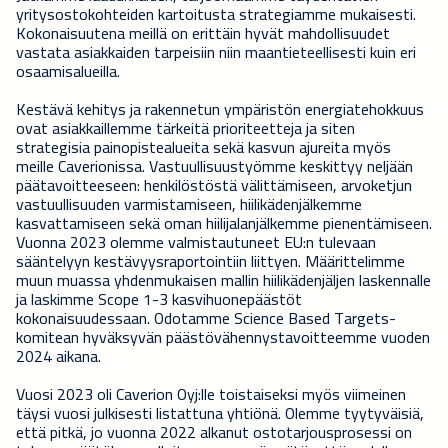
yritysostokohteiden kartoitusta strategiamme mukaisesti.
Kokonaisuutena meillä on erittäin hyvät mahdollisuudet
vastata asiakkaiden tarpeisiin niin maantieteellisesti kuin eri
osaamisalueilla.
Kestävä kehitys ja rakennetun ympäristön energiatehokkuus
ovat asiakkaillemme tärkeitä prioriteetteja ja siten
strategisia painopistealueita sekä kasvun ajureita myös
meille Caverionissa. Vastuullisuustyömme keskittyy neljään
päätavoitteeseen: henkilöstöstä välittämiseen, arvoketjun
vastuullisuuden varmistamiseen, hiilikädenjälkemme
kasvattamiseen sekä oman hiilijalanjälkemme pienentämiseen.
Vuonna 2023 olemme valmistautuneet EU:n tulevaan
sääntelyyn kestävyysraportointiin liittyen. Määrittelimme
muun muassa yhdenmukaisen mallin hiilikädenjäljen laskennalle
ja laskimme Scope 1-3 kasvihuonepäästöt
kokonaisuudessaan. Odotamme Science Based Targets-
komitean hyväksyvän päästövähennystavoitteemme vuoden
2024 aikana.
Vuosi 2023 oli Caverion Oyj:lle toistaiseksi myös viimeinen
täysi vuosi julkisesti listattuna yhtiönä. Olemme tyytyväisiä,
että pitkä, jo vuonna 2022 alkanut ostotarjousprosessi on