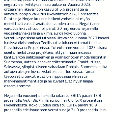
negatiivisen kehityksen seurauksena. Vuonna 2023,
orgaaninen liikevaihdon kasvu oli 5,6 prosenttia ja
yrityskauppojen vaikutus liikevaihtoon oli 4,1 prosenttia.
Ruotsin ja Norjan kruunun heikentymisellä oli myös
merkittävä valuuttavaikutus vuoden aikana. Negatiivinen
vaikutus liikevaihtoon oli peräti 20 milj. euroa neljännellä
vuosineljänneksellä ja 87 milj. euroa koko vuonna.
Vertailukelpoisissa valuutoissa liikevaihto vuonna 2023 kasvoi
kaikissa divisioonissa Teollisuutta lukuun ottamatta sekä
Palveluissa ja Projekteissa. Toteutimme vuoden 2023 aikana
useita merkittäviä projekteja, liittyen muun muassa
kantaverkon sähköasemien ja voimajohtojen modernisointiin
Suomessa, uuteen lentokenttäterminaaliin Frankfurtissa,
Saksassa, yliopistolliseen sairaalaan Pohjois-Suomessa sekä
autojen akkujen kierrätyslaitokseen Ruotsissa. Tämän
tyyppiset projektit eivät ole riippuvaisia yleisestä
markkinasentimentistä ja ne kuvastavat hyvin laajaa
osaamistamme.
Neljännellä vuosineljänneksellä oikaistu EBITA parani 13,8
prosentilla 44,0 (38,7) milj. euroon, eli 6,6 (5,7) prosenttiin
liikevaihdosta. Koko vuoden oikaistu EBITA parani 16,9
prosentilla edellisvuoteen verrattuna ja 21,9 prosenttia, kun