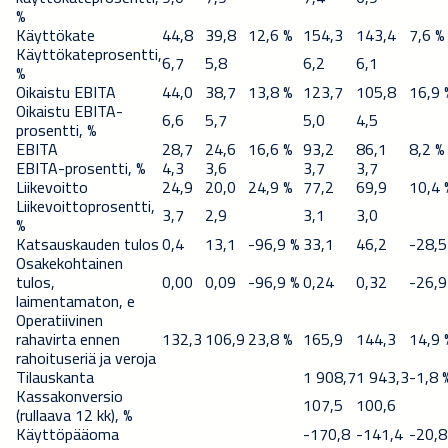
%
Käyttökate
44,8
39,8
12,6 %
154,3
143,4
7,6 %
Käyttökateprosentti,
6,7
5,8
6,2
6,1
%
Oikaistu EBITA
44,0
38,7
13,8 %
123,7
105,8
16,9 
Oikaistu EBITA-
6,6
5,7
5,0
4,5
prosentti, %
EBITA
28,7
24,6
16,6 %
93,2
86,1
8,2 %
EBITA-prosentti, %
4,3
3,6
3,7
3,7
Liikevoitto
24,9
20,0
24,9 %
77,2
69,9
10,4 
Liikevoittoprosentti,
3,7
2,9
3,1
3,0
%
Katsauskauden tulos
0,4
13,1
-96,9 %
33,1
46,2
-28,5
Osakekohtainen
tulos,
0,00
0,09
-96,9 %
0,24
0,32
-26,9
laimentamaton, e
Operatiivinen
rahavirta ennen
132,3
106,9
23,8 %
165,9
144,3
14,9 
rahoituseriä ja veroja
Tilauskanta
1 908,7
1 943,3
-1,8 
Kassakonversio
107,5
100,6
(rullaava 12 kk), %
Käyttöpääoma
-170,8
-141,4
-20,8