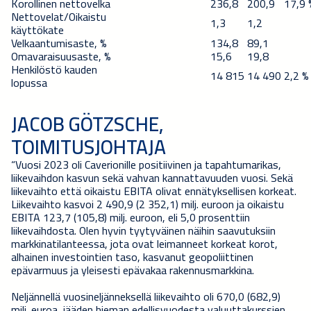
Korollinen nettovelka
236,8
200,9
17,9 
Nettovelat/Oikaistu
1,3
1,2
käyttökate
Velkaantumisaste, %
134,8
89,1
Omavaraisuusaste, %
15,6
19,8
Henkilöstö kauden
14 815
14 490
2,2 %
lopussa
JACOB GÖTZSCHE,
TOIMITUSJOHTAJA
“Vuosi 2023 oli Caverionille positiivinen ja tapahtumarikas,
liikevaihdon kasvun sekä vahvan kannattavuuden vuosi. Sekä
liikevaihto että oikaistu EBITA olivat ennätyksellisen korkeat.
Liikevaihto kasvoi 2 490,9 (2 352,1) milj. euroon ja oikaistu
EBITA 123,7 (105,8) milj. euroon, eli 5,0 prosenttiin
liikevaihdosta. Olen hyvin tyytyväinen näihin saavutuksiin
markkinatilanteessa, jota ovat leimanneet korkeat korot,
alhainen investointien taso, kasvanut geopoliittinen
epävarmuus ja yleisesti epävakaa rakennusmarkkina.
Neljännellä vuosineljänneksellä liikevaihto oli 670,0 (682,9)
milj. euroa, jääden hieman edellisvuodesta valuuttakurssien