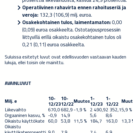
Operatiivinen rahavirta ennen rahoituseriä ja
veroja:
132,3 (106,9) milj. euroa.
Osakekohtainen tulos, laimentamaton:
0,00
(0,09) euroa osakkeelta. Ostotarjousprosessiin
liittyvillä erillä oikaistu osakekohtainen tulos oli
0,21 (0,11) euroa osakkeelta.
Suluissa esitetyt luvut ovat edellisvuoden vastaavan kauden
lukuja, ellei toisin ole mainittu.
AVAINLUVUT
10-
10-
1-
1-
Milj. e
Muutos
Muut
12/23
12/22
12/23
12/22
Liikevaihto
670,0
682,9
-1,9 %
2 490,9
2 352,1
5,9 %
Orgaaninen kasvu, %
-0,9
14,9
5,6
8,6
Oikaistu käyttökate
60,0
53,8
11,5 %
184,7
163,0
13,3 
Oikaistu
käyttökateprosentti,
9,0
7,9
7,4
6,9