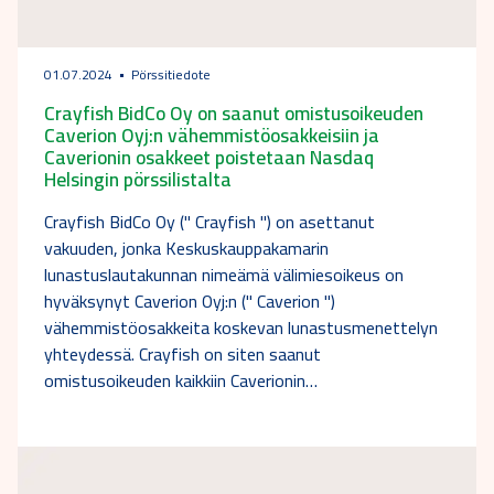
01.07.2024
Pörssitiedote
Crayfish BidCo Oy on saanut omistusoikeuden
Caverion Oyj:n vähemmistöosakkeisiin ja
Caverionin osakkeet poistetaan Nasdaq
Helsingin pörssilistalta
Crayfish BidCo Oy (" Crayfish ") on asettanut
vakuuden, jonka Keskuskauppakamarin
lunastuslautakunnan nimeämä välimiesoikeus on
hyväksynyt Caverion Oyj:n (" Caverion ")
vähemmistöosakkeita koskevan lunastusmenettelyn
yhteydessä. Crayfish on siten saanut
omistusoikeuden kaikkiin Caverionin…