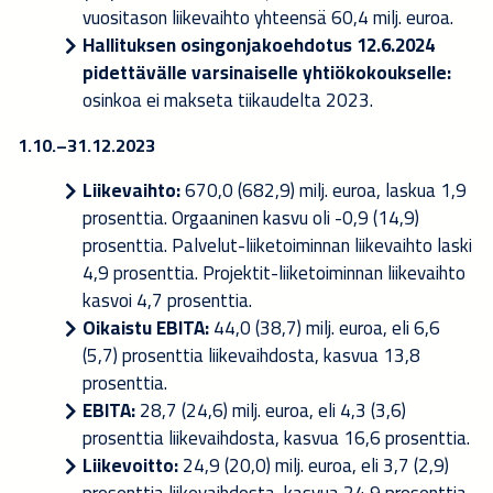
vuositason liikevaihto yhteensä 60,4 milj. euroa.
Hallituksen osingonjakoehdotus 12.6.2024
pidettävälle varsinaiselle yhtiökokoukselle:
osinkoa ei makseta tiikaudelta 2023.
1.10.–31.12.2023
Liikevaihto:
670,0 (682,9) milj. euroa, laskua 1,9
prosenttia. Orgaaninen kasvu oli -0,9 (14,9)
prosenttia. Palvelut-liiketoiminnan liikevaihto laski
4,9 prosenttia. Projektit-liiketoiminnan liikevaihto
kasvoi 4,7 prosenttia.
Oikaistu EBITA:
44,0 (38,7) milj. euroa, eli 6,6
(5,7) prosenttia liikevaihdosta, kasvua 13,8
prosenttia.
EBITA:
28,7 (24,6) milj. euroa, eli 4,3 (3,6)
prosenttia liikevaihdosta, kasvua 16,6 prosenttia.
Liikevoitto:
24,9 (20,0) milj. euroa, eli 3,7 (2,9)
prosenttia liikevaihdosta, kasvua 24,9 prosenttia.