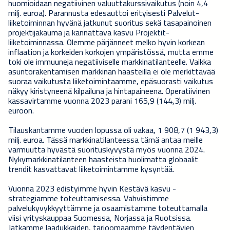
huomioidaan negatiivinen valuuttakurssivaikutus (noin 4,4
milj. euroa). Parannusta edesauttoi erityisesti Palvelut-
liiketoiminnan hyvänä jatkunut suoritus sekä tasapainoinen
projektijakauma ja kannattava kasvu Projektit-
liiketoiminnassa. Olemme pärjänneet melko hyvin korkean
inflaation ja korkeiden korkojen ympäristössä, mutta emme
toki ole immuuneja negatiiviselle markkinatilanteelle. Vaikka
asuntorakentamisen markkinan haasteilla ei ole merkittävää
suoraa vaikutusta liiketoimintaamme, epäsuorasti vaikutus
näkyy kiristyneenä kilpailuna ja hintapaineena. Operatiivinen
kassavirtamme vuonna 2023 parani 165,9 (144,3) milj.
euroon.
Tilauskantamme vuoden lopussa oli vakaa, 1 908,7 (1 943,3)
milj. euroa. Tässä markkinatilanteessa tämä antaa meille
varmuutta hyvästä suorituskyvystä myös vuonna 2024.
Nykymarkkinatilanteen haasteista huolimatta globaalit
trendit kasvattavat liiketoimintamme kysyntää.
Vuonna 2023 edistyimme hyvin Kestävä kasvu -
strategiamme toteuttamisessa. Vahvistimme
palvelukyvykkyyttämme ja osaamistamme toteuttamalla
viisi yrityskauppaa Suomessa, Norjassa ja Ruotsissa.
Jatkamme laadukkaiden, tarjoomaamme täydentävien