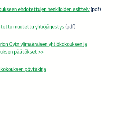
itukseen ehdotettujen henkilöiden esittely
(pdf)
tettu muutettu yhtiöjärjestys
(pdf)
rion Oyj:n ylimääräisen yhtiökokouksen ja
ituksen päätökset >>
ökokouksen pöytäkirja