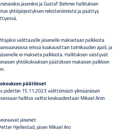
rsinaisiksi jäseniksi ja Gustaf Behmer hallituksen
tun yhtiöjärjestyksen rekisteröinnistä ja päättyy
ttyessä.
htajaksi valittavalle jäsenelle maksetaan palkkiota
uuruisissa erissä kuukausittain toimikauden ajan), ja
rajäsenelle ei makseta palkkiota. Hallituksen väistyvät
sinaisen yhtiökokouksen päätöksen mukaisen palkkion
en.
skokouksen päätökset
us pidettiin 15.11.2023 välittömästi ylimääräisen
sessaan hallitus valitsi keskuudestaan Mikael Aron
seuraavat jäsenet:
etter Hjellestad, jäsen Mikael Aro