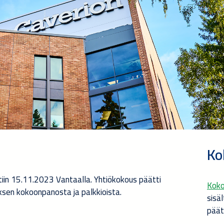
Ko
tiin 15.11.2023 Vantaalla. Yhtiökokous päätti
Kok
ksen kokoonpanosta ja palkkioista.
sisä
päät