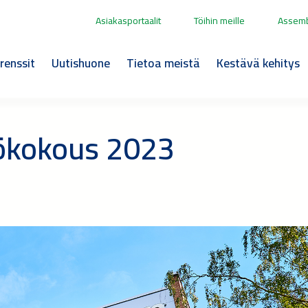
Asiakasportaalit
Töihin meille
Assemb
renssit
Uutishuone
Tietoa meistä
Kestävä kehitys
iökokous 2023