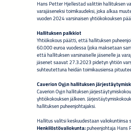
Hans Petter Hjellestad valittiin hallituksen va
varajäseneksi toimikaudeksi, joka alkaa muute
vuoden 2024 varsinaisen yhtiökokouksen pää
Hallituksen palkkiot
Yhtiökokous päätti, että hallituksen puheenjo
60.000 euroa vuodessa (joka maksetaan samans
että hallituksen varsinaiselle jäsenelle ja va
jäsenet saavat 27.3.2023 pidetyn yhtiön var
suhteutettuna heidän toimikausiensa pituute
Caverion Oyj:n hallituksen järjestäytymi
Caverion Oyj:n hallituksen järjestäytymiskoko
yhtiökokouksen jälkeen. Järjestäytymiskokouk
hallituksen puheenjohtajaksi.
Hallitus valitsi keskuudestaan valiokuntiinsa 
Henkilöstövaliokunta:
puheenjohtaja Hans P