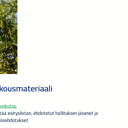
kousmateriaali
ouskutsu
ltää esityslistan, ehdotetut hallituksen jäsenet ja
ösehdotukset