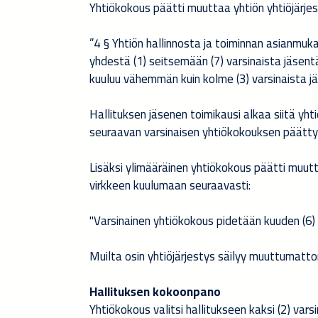
Yhtiökokous päätti muuttaa yhtiön yhtiöjärje
”4 § Yhtiön hallinnosta ja toiminnan asianmuka
yhdestä (1) seitsemään (7) varsinaista jäsentä
kuuluu vähemmän kuin kolme (3) varsinaista j
Hallituksen jäsenen toimikausi alkaa siitä yht
seuraavan varsinaisen yhtiökokouksen päättyes
Lisäksi ylimääräinen yhtiökokous päätti muut
virkkeen kuulumaan seuraavasti:
"Varsinainen yhtiökokous pidetään kuuden (6)
Muilta osin yhtiöjärjestys säilyy muuttumatt
Hallituksen kokoonpano
Yhtiökokous valitsi hallitukseen kaksi (2) vars