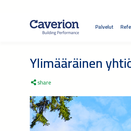
Palvelut
Refe
Ylimääräinen yht
share