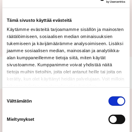
Tämä sivusto käyttää evästeitä
Käytämme evästeitä tarjoamamme sisällön ja mainosten
Lähetä
räätälöimiseen, sosiaalisen median ominaisuuksien
tukemiseen ja kävijämäärämme analysoimiseen. Lisäksi
jaamme sosiaalisen median, mainosalan ja analytiikka-
alan kumppaneillemme tietoja siitä, miten käytät
sivustoamme. Kumppanimme voivat yhdistää näitä
tietoja muihin tietoihin, joita olet antanut heille tai joita on
kerätty, kun olet käyttänyt heidän palvelujaan. Voit milloin
tahansa poistaa suostumuksesi evästeiden
käyttöön Evästeet-sivulla.
Suostumuksen
Välttämätön
valinta
Aiheeseen liittyvät uutiset
Mieltymykset