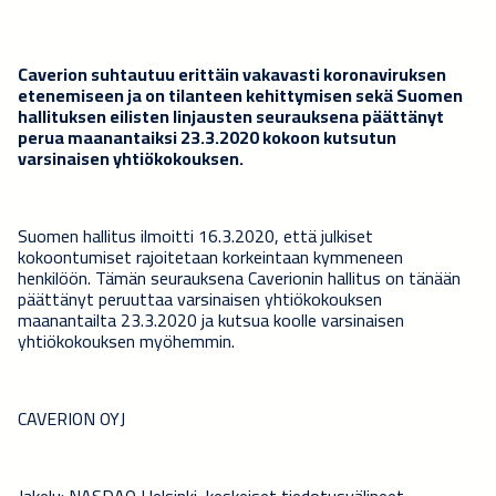
Caverion suhtautuu erittäin vakavasti koronaviruksen
etenemiseen ja on tilanteen kehittymisen sekä Suomen
hallituksen eilisten linjausten seurauksena päättänyt
perua maanantaiksi 23.3.2020 kokoon kutsutun
varsinaisen yhtiökokouksen.
Suomen hallitus ilmoitti 16.3.2020, että julkiset
kokoontumiset rajoitetaan korkeintaan kymmeneen
henkilöön. Tämän seurauksena Caverionin hallitus on tänään
päättänyt peruuttaa varsinaisen yhtiökokouksen
maanantailta 23.3.2020 ja kutsua koolle varsinaisen
yhtiökokouksen myöhemmin.
CAVERION OYJ
Jakelu: NASDAQ Helsinki, keskeiset tiedotusvälineet,