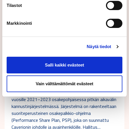
Tilastot
Markkinointi
Näytä tiedot
09.12.2020
Pörssitiedote
Salli kaikki evästeet
Uusi ohjelmajakso Caverionin avainhenkilöiden
pitkän aikavälin kannustinjärjestelmässä
Vain välttämättömät evästeet
Caverionin hallitus on hyväksynyt uuden ohjelmajakson
vuosille 2021–2023 osakepohjaisessa pitkän aikavälin
kannustinjärjestelmässä. Järjestelmä on rakenteeltaan
suoriteperusteinen osakepalkkio-ohjelma
(Performance Share Plan, PSP), joka on suunnattu
Caverionin johdolle ja avainhenkilöille. Hallitus…