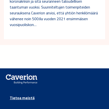
koronakriisin ja sitä seuranneen taloudellisen
taantuman vuoksi. Suunniteltujen toimenpiteiden
seurauksena Caverion arvioi, että yhtiön henkilömäärä
vähenee noin 500:lla vuoden 2021 ensimmäisen
vuosipuoliskon…
Tietoa meistä