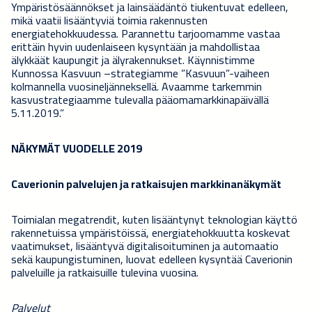
Ympäristösäännökset ja lainsäädäntö tiukentuvat edelleen,
mikä vaatii lisääntyviä toimia rakennusten
energiatehokkuudessa. Parannettu tarjoomamme vastaa
erittäin hyvin uudenlaiseen kysyntään ja mahdollistaa
älykkäät kaupungit ja älyrakennukset. Käynnistimme
Kunnossa Kasvuun –strategiamme ”Kasvuun”-vaiheen
kolmannella vuosineljänneksellä. Avaamme tarkemmin
kasvustrategiaamme tulevalla pääomamarkkinapäivällä
5.11.2019.”
NÄKYMÄT VUODELLE 2019
Caverionin palvelujen ja ratkaisujen markkinanäkymät
Toimialan megatrendit, kuten lisääntynyt teknologian käyttö
rakennetuissa ympäristöissä, energiatehokkuutta koskevat
vaatimukset, lisääntyvä digitalisoituminen ja automaatio
sekä kaupungistuminen, luovat edelleen kysyntää Caverionin
palveluille ja ratkaisuille tulevina vuosina.
Palvelut