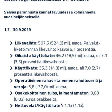
Selvää parannusta kannattavuudessa kolmannella
vuosineljänneksellä
1.7.–30.9.2019
Liikevaihto:
507,5 (524,9) milj. euroa. Palvelut-
liiketoiminnan liikevaihto kasvoi 6,1 prosenttia.
Oikaistu käyttökate:
36,2 (18,5) milj. euroa, eli 7,1
(3,5) prosenttia liikevaihdosta.
Käyttökate:
35,3 (14,3) milj. euroa, eli 7,0 (2,7)
prosenttia liikevaihdosta.
Operatiivinen rahavirta ennen rahoituseriä ja
veroja:
3,8 (-37,0) milj. euroa.
Osakekohtainen tulos, laimentamaton:
0,08
(0,03) euroa osakkeelta.
Nettovelat/Käyttökate*:
1,1x (1,1x).