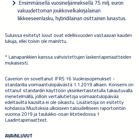
Ensimmäisellä vuosineljänneksellä 75 milj. euron
vakuudettoman joukkovelkakirjalainan
liikkeeseenlasku, hybridilainan osittainen lunastus.
Suluissa esitetyt luvut ovat edellisvuoden vastaavan kauden
lukuja, ellei toisin ole mainittu.
* Lainapankkien kanssa vahvistettujen laskentaperiaatteiden
mukaisesti.
Caverion on soveltanut IFRS 16 Vuokrasopimukset -
standardia voimaantulopäivästä 1.1.2019 alkaen. Konserni on
ottanut standardin käyttöön yksinkertaistetulla takautuvalla
menetelmällä, jolloin vertailutietoja voimaantulopäivää
edeltäviltä kausilta ei ole oikaistu. Lisätietoja on esitetty
kohdassa Muutoksia ulkoiseen taloudelliseen raportointiin
vuonna 2019 ja taulukko-osan liitetiedossa 1
Laadintaperiaatteet.
AVAINLUVUT