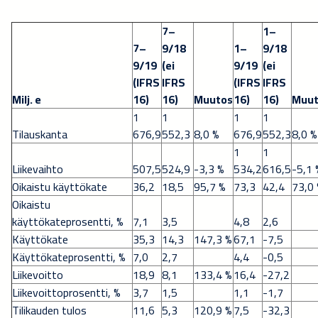
7–
1–
7–
9/18
1–
9/18
9/19
(ei
9/19
(ei
(IFRS
IFRS
(IFRS
IFRS
Milj. e
16)
16)
Muutos
16)
16)
Muut
1
1
1
1
Tilauskanta
676,9
552,3
8,0 %
676,9
552,3
8,0 %
1
1
Liikevaihto
507,5
524,9
-3,3 %
534,2
616,5
-5,1 
Oikaistu käyttökate
36,2
18,5
95,7 %
73,3
42,4
73,0
Oikaistu
käyttökateprosentti, %
7,1
3,5
4,8
2,6
Käyttökate
35,3
14,3
147,3 %
67,1
-7,5
Käyttökateprosentti, %
7,0
2,7
4,4
-0,5
Liikevoitto
18,9
8,1
133,4 %
16,4
-27,2
Liikevoittoprosentti, %
3,7
1,5
1,1
-1,7
Tilikauden tulos
11,6
5,3
120,9 %
7,5
-32,3