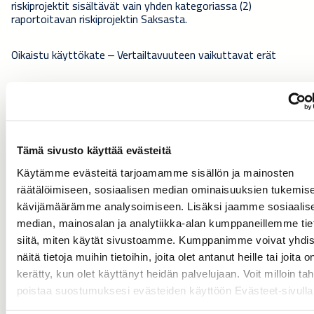
riskiprojektit sisältävät vain yhden kategoriassa (2)
raportoitavan riskiprojektin Saksasta.
O
ikaistu käyttökate ‒ Vertailtavuuteen vaikuttavat erät
7–
7–
1–
1–
1–
9/19
9/18
9/19
9/18
12
/18
(ei
(ei
(ei
(IFRS
IFRS
(IFRS
IFRS
IFRS
Tämä sivusto käyttää evästeitä
Milj. e
16)
16)
16)
16)
16)
Käytämme evästeitä tarjoamamme sisällön ja mainosten
Käyttökate
35,3
14,3
67,1
-7,5
-8,8
räätälöimiseen, sosiaalisen median ominaisuuksien tukemise
Käyttökateprosentti, %
7,0
2,7
4,4
-0,5
-0,4
kävijämäärämme analysoimiseen. Lisäksi jaamme sosiaalis
Käyttökatteeseen vaikuttavat
median, mainosalan ja analytiikka-alan kumppaneillemme tie
erät
siitä, miten käytät sivustoamme. Kumppanimme voivat yhdis
- Myyntivoitot ja -tappiot ja
näitä tietoja muihin tietoihin, joita olet antanut heille tai joita o
transaktiokulut divestoinneista
kerätty, kun olet käyttänyt heidän palvelujaan. Voit milloin ta
ja yritysostoista
0,2
1,2
2,7
1,2
5,5
poistaa suostumuksesi evästeiden käyttöön Evästeet-sivull
- Alaskirjaukset, kulut ja tuotot