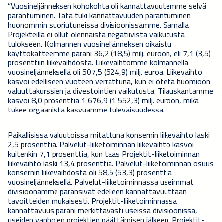
”Vuosineljänneksen kohokohta oli kannattavuutemme selvä
parantuminen. Tätä tuki kannattavuuden parantuminen
huonommin suoriutuneissa divisioonissamme. Samalla
Projekteilla ei ollut olennaista negatiivista vaikutusta
tulokseen. Kolmannen vuosineljänneksen oikaistu
käyttökatteemme parani 36,2 (18,5) milj. euroon, eli 7,1 (3,5)
prosenttiin liikevaihdosta. Liikevaihtomme kolmannella
vuosineljänneksellä oli 507,5 (524,9) milj. euroa. Liikevaihto
kasvoi edelliseen vuoteen verrattuna, kun ei oteta huomioon
valuuttakurssien ja divestointien vaikutusta. Tilauskantamme
kasvoi 8,0 prosenttia 1 676,9 (1 552,3) milj. euroon, mikä
tukee orgaanista kasvuamme tulevaisuudessa.
Paikallisissa valuutoissa mitattuna konsernin liikevaihto laski
2,5 prosenttia. Palvelut-liiketoiminnan liikevaihto kasvoi
kuitenkin 7,1 prosenttia, kun taas Projektit-liiketoiminnan
liikevaihto laski 13,4 prosenttia. Palvelut-liiketoiminnan osuus
konsernin liikevaihdosta oli 58,5 (53,3) prosenttia
vuosineljänneksellä. Palvelut-liiketoiminnassa useimmat
divisioonamme paransivat edelleen kannattavuuttaan
tavoitteiden mukaisesti. Projektit-liiketoiminnassa
kannattavuus parani merkittävästi useissa divisioonissa,
useiden vanhojen projektien päättämisen jälkeen. Projektit-