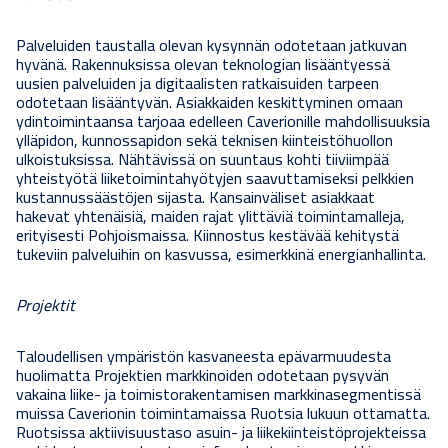
Palveluiden taustalla olevan kysynnän odotetaan jatkuvan
hyvänä. Rakennuksissa olevan teknologian lisääntyessä
uusien palveluiden ja digitaalisten ratkaisuiden tarpeen
odotetaan lisääntyvän. Asiakkaiden keskittyminen omaan
ydintoimintaansa tarjoaa edelleen Caverionille mahdollisuuksia
ylläpidon, kunnossapidon sekä teknisen kiinteistöhuollon
ulkoistuksissa. Nähtävissä on suuntaus kohti tiiviimpää
yhteistyötä liiketoimintahyötyjen saavuttamiseksi pelkkien
kustannussäästöjen sijasta. Kansainväliset asiakkaat
hakevat yhtenäisiä, maiden rajat ylittäviä toimintamalleja,
erityisesti Pohjoismaissa. Kiinnostus kestävää kehitystä
tukeviin palveluihin on kasvussa, esimerkkinä energianhallinta.
Projektit
Taloudellisen ympäristön kasvaneesta epävarmuudesta
huolimatta Projektien markkinoiden odotetaan pysyvän
vakaina liike- ja toimistorakentamisen markkinasegmentissä
muissa Caverionin toimintamaissa Ruotsia lukuun ottamatta.
Ruotsissa aktiivisuustaso asuin- ja liikekiinteistöprojekteissa