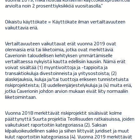
arviolta noin 2 prosenttiyksikköä vuositasolla.”
Oikaistu käyttökate = Käyttökate ilman vertailtavuuteen
vaikuttavia eriä.
Vertailtavuuteen vaikuttavat erät vuonna 2019 ovat
olennaisia eriä tai liiketoimia, jotka ovat merkittäviä
Caverionin taloudellisen kehityksen ymmärtämiselle
vertailtaessa nykyistä kautta edellisiin kausiin. Nämä erät
voivat sisältää (1) myyntivoittoja ja -tappioita ja
transaktiokuluja divestoinneista ja yritysostoista; (2)
alaskirjauksia, kuluja ja/tai tuottoja erikseen tunnistetuista
riskiprojekteista; (3) uudelleenjärjestelykuluja ja (4) muita eriä,
jotka Caverionin johdon arvion mukaan eivät liity normaaliin
liiketoimintaan.
Vuonna 2018 merkittävät riskiprojektit sisälsivät kolme
päättynyttä Suurta projektia Teollisuuden ratkaisuissa, joiden
vaikutukset raportoitiin kategoriassa (2). Saksan
kilpailuoikeudellinen sakko ja siihen liittyvät juridiset ja muut
kulut raportoitiin kategoriassa (4). Vuonna 2019 merkittävät