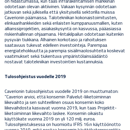
on hidastumassa, kun taas infrarakentamisen markkinan
odotetaan olevan aktiivinen. Vakaan kysynnän odotetaan
jatkuvan sekä julkisella että yksityisellä sektorilla muissa
Caverionin päämaissa. Talotekniikan kokonaistoimitusten,
elinkaarihankkeiden sekä erilaisten kumppanuusmallien, kuten
allianssiprojektien, asiakaskysyntä on kasvussa, pääasiassa
riskienhallinnan ohjaamana. Hintakilpailun odotetaan kuitenkin
pysyvän tiukkana. Alhainen korkotaso ja rahoituksen
saatavuus tukevat edelleen investointeja. Parempaa
energiatehokkuutta ja parempia sisäilmaolosuhteita koskevat
vaatimukset sekä tiukentuva ympäristölainsäädäntö
nostavat talotekniikan investointien kustannuksia.
Tulosohjeistus vuodelle 2019
Caverionin tulosohjeistus vuodelle 2019 on muuttumaton:
”Caverion arvioi, että konsernin Palvelut-liiketoiminnan
liikevaihto ja sen suhteellinen osuus konsernin koko
liikevaihdosta kasvavat vuonna 2019, kun taas Projektit-
liiketoiminnan liikevaihto laskee. Konsernin oikaistu
käyttökate vuonna 2019 on yli 120 milj. euroa.
Tulosohjeistuksessa on huomioitu IFRS 16:n käyttöönotto
vuonna 2019, mikä nostaa konsernin käyttökateprosenttia