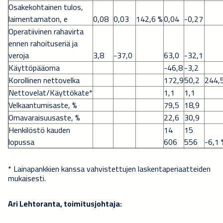
Osakekohtainen tulos,
laimentamaton, e
0,08
0,03
142,6 %
0,04
-0,27
Operatiivinen rahavirta
ennen rahoituseriä ja
veroja
3,8
-37,0
63,0
-32,1
Käyttöpääoma
-46,8
-3,2
Korollinen nettovelka
172,9
50,2
244,
Nettovelat/Käyttökate*
1,1
1,1
Velkaantumisaste, %
79,5
18,9
Omavaraisuusaste, %
22,6
30,9
Henkilöstö kauden
14
15
lopussa
606
556
-6,1 
* Lainapankkien kanssa vahvistettujen laskentaperiaatteiden
mukaisesti.
Ari Lehtoranta, toimitusjohtaja: