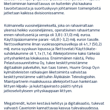
liiketoiminnan kannattavuus on kuitenkin yhä kaukana
tavoitetasosta ja suorituskyvyn johtamisen toimenpiteitä
jatketaan kaikissa divisioonissamme.
Kolmannella vuosineljänneksellä, joka on rahavirraltaan
yleensä heikko vuosineljännes, operatiivinen rahavirtamme
ennen rahoituseriä ja veroja oli 3,8 (-37,0) milj. euroa.
Käyttöpääomamme parani -46,8 (-3,2) milj. euron tasolle.
Nettovelkamme ilman vuokrasopimusvelkoja oli 41,7 (50,2)
milj. euroa syyskuun lopussa ja Nettovelat/Käyttökate-
suhdelukumme oli 1,1x (1,1x). Allekirjoitimme kaksi tärkeää
yrityshankintaa lokakuussa. Ensimmäinen näistä, Pelsu
Pelastussuunnitelma Oy, tukee keskittymistämme
digitaalisiin palveluihin, kun taas toinen, Huurre Group Oy:n
kylmäteknisten ratkaisujen liiketoiminta vahvistaa
keskittymistämme valittuihin Älykkäisiin Teknologioihin.
Maintpartnerin maaliskuussa allekirjoitettuun hankintaan
liittyen kilpailu- ja kuluttajavirasto päätti ryhtyä
jatkoselvitykseen yrityskauppaan liittyen.
Megatrendit, kuten kestävä kehitys ja digitalisaatio, tukevat
vahvasti Caverionin kannattavaa kasvua tulevaisuudessa.