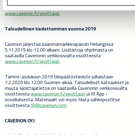
Osallistumiskoodi puhelinkonferenssiin on ”8210083 /
Caverion”. Tilaisuudesta on lisätietoa osoitteessa
www.caverion.fi/sijoittajat
.
Taloudellinen tiedottaminen vuonna 2019
Caverion järjestää pääomamarkkinapäivän Helsingissä
5.11.2019 klo 12.00 alkaen. Lisätietoja ohjelmasta on
saatavilla Caverionin verkkosivuilta osoitteesta
www.caverion.fi/sijoittajat
.
Tammi–joulukuun 2019 tilinpäätöstiedote julkaistaan
7.2.2020 klo 12.00 Suomen aikaa. Taloudelliset katsaukset ja
muuta sijoittajatietoa on saatavilla Caverionin verkkosivuilta
osoitteesta
www.caverion.fi/sijoittajat
ja IR App -
sovelluksesta. Materiaalit voi myös tilata sähköpostitse
osoitteesta
IR@caverion.com
.
CAVERION OYJ