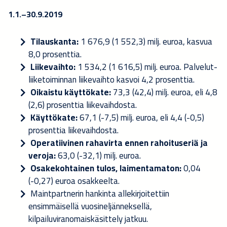
1.1.–30.9.2019
Tilauskanta:
1 676,9 (1 552,3) milj. euroa, kasvua
8,0 prosenttia.
Liikevaihto:
1 534,2 (1 616,5) milj. euroa. Palvelut-
liiketoiminnan liikevaihto kasvoi 4,2 prosenttia.
Oikaistu käyttökate:
73,3 (42,4) milj. euroa, eli 4,8
(2,6) prosenttia liikevaihdosta.
Käyttökate:
67,1 (-7,5) milj. euroa, eli 4,4 (-0,5)
prosenttia liikevaihdosta.
Operatiivinen rahavirta ennen rahoituseriä ja
veroja:
63,0 (-32,1) milj. euroa.
Osakekohtainen tulos, laimentamaton:
0,04
(-0,27) euroa osakkeelta.
Maintpartnerin hankinta allekirjoitettiin
ensimmäisellä vuosineljänneksellä,
kilpailuviranomaiskäsittely jatkuu.