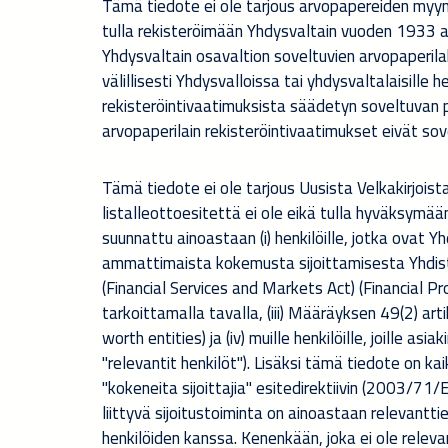
Tämä tiedote ei ole tarjous arvopapereiden myymise
tulla rekisteröimään Yhdysvaltain vuoden 1933 ar
Yhdysvaltain osavaltion soveltuvien arvopaperilak
välillisesti Yhdysvalloissa tai yhdysvaltalaisille h
rekisteröintivaatimuksista säädetyn soveltuvan 
arvopaperilain rekisteröintivaatimukset eivät sove
Tämä tiedote ei ole tarjous Uusista Velkakirjoista
listalleottoesitettä ei ole eikä tulla hyväksymä
suunnattu ainoastaan (i) henkilöille, jotka ovat Yhd
ammattimaista kokemusta sijoittamisesta Yhdist
(Financial Services and Markets Act) (Financial 
tarkoittamalla tavalla, (iii) Määräyksen 49(2) art
worth entities) ja (iv) muille henkilöille, joille asi
"relevantit henkilöt"). Lisäksi tämä tiedote on ka
"kokeneita sijoittajia" esitedirektiivin (2003/71
liittyvä sijoitustoiminta on ainoastaan relevantti
henkilöiden kanssa. Kenenkään, joka ei ole releva