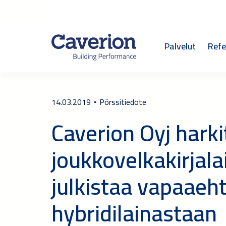
Palvelut
Refe
14.03.2019
Pörssitiedote
Caverion Oyj hark
joukkovelkakirjala
julkistaa vapaaeh
hybridilainastaan