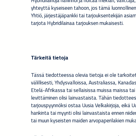
Hybridilainoja hallinnoi ja hoitaa meklari, välittä
yhteyttä kyseiseen tahoon, jos tämä luonnollinen 
Yhtiö, järjestäjäpankki tai tarjouksentekijän asiam
tarjota Hybridilainaa tarjouksen mukaisesti.
Tärkeitä tietoja
Tässä tiedotteessa olevia tietoja ei ole tarkoitet
välillisesti, Yhdysvalloissa, Australiassa, Kana
Etelä-Afrikassa tai sellaisissa muissa maissa tai t
levittäminen olisi lainvastaista. Tähän tiedottees
tarjouspyynnöksi ostaa Uusia Velkakirjoja, eikä U
hankinta tai myynti olisi lainvastaista ennen niid
tai muun kyseisten maiden arvopaperilakien muk