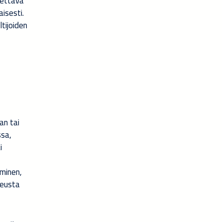
otettava
isesti.
ltijoiden
an tai
ssa,
i
aminen,
keusta