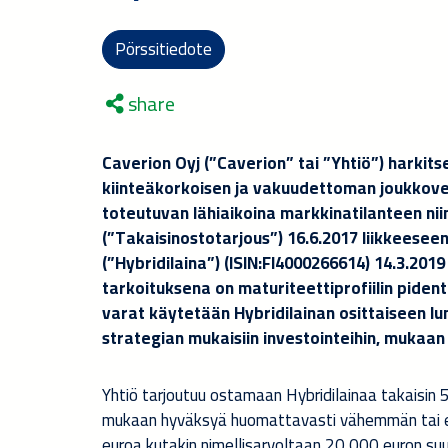
Pörssitiedote
share
Caverion Oyj (”Caverion” tai ”Yhtiö”) harkit
kiinteäkorkoisen ja vakuudettoman joukkovel
toteutuvan lähiaikoina markkinatilanteen ni
(”Takaisinostotarjous”) 16.6.2017 liikkeesee
(”Hybridilaina”) (
ISIN:
FI4000266614) 14.3.201
tarkoituksena on maturiteettiprofiilin piden
varat käytetään Hybridilainan osittaiseen lun
strategian mukaisiin investointeihin, mukaan l
Yhtiö tarjoutuu ostamaan Hybridilainaa takaisin 
mukaan hyväksyä huomattavasti vähemmän tai en
euroa kutakin nimellisarvoltaan 20 000 euron suur