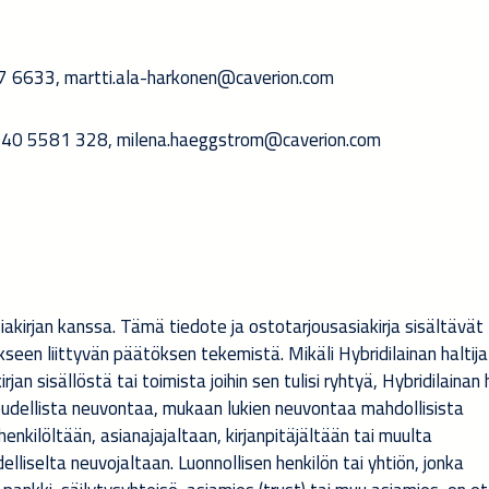
37 6633, martti.ala-harkonen@caverion.com
. 040 5581 328, milena.haeggstrom@caverion.com
kirjan kanssa. Tämä tiedote ja ostotarjousasiakirja sisältävät
ukseen liittyvän päätöksen tekemistä. Mikäli Hybridilainan haltija
n sisällöstä tai toimista joihin sen tulisi ryhtyä, Hybridilainan 
keudellista neuvontaa, mukaan lukien neuvontaa mahdollisista
nkilöltään, asianajajaltaan, kirjanpitäjältään tai muulta
elliselta neuvojaltaan. Luonnollisen henkilön tai yhtiön, jonka