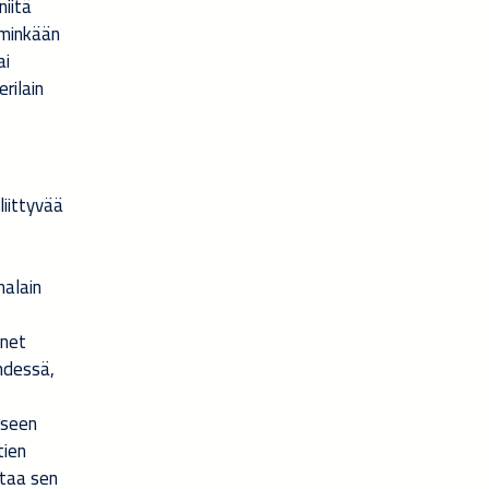
niitä
 minkään
ai
erilain
liittyvää
nalain
 net
yhdessä,
eseen
tien
ttaa sen