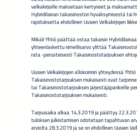
velkakirjoille maksetaan kertyneet ja maksamat
Hybridilainan takaisinoston hyväksymisestä tai
rajoituksetta ehdollinen Uusien Velkakirjojen liikk
Mikäli Yhtiö päättää ostaa takaisin Hybridilainaa
yhteenlaskettu nimellisarvo ylittää Takaisinosto
rata -perusteisesti Takaisinostotarjouksen ehtoj
Uusien Velkakirjojen allokoinnin yhteydessä Yhtiö s
Takaisinostotarjouksen mukaisesti ovat tarjonnee
tai Takaisinostotarjouksen järjestäjäpankeille 
Takaisinostotarjouksen mukaisesti.
Tarjousaika alkaa 14.3.2019 ja päättyy 22.3.201
tuloksen julkistamisen odotetaan tapahtuvan arv
arviolta 28.3.2019 ja se on ehdollinen Uusien Velk