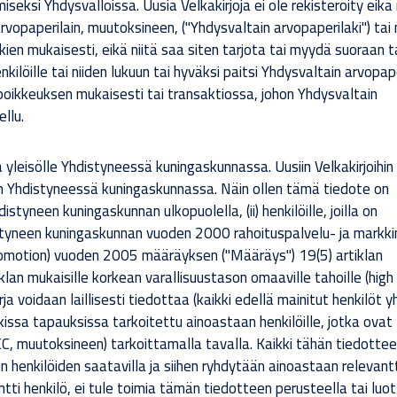
ksi Yhdysvalloissa. Uusia Velkakirjoja ei ole rekisteröity eikä 
vopaperilain, muutoksineen, ("Yhdysvaltain arvopaperilaki") tai
ien mukaisesti, eikä niitä saa siten tarjota tai myydä suoraan t
enkilöille tai niiden lukuun tai hyväksi paitsi Yhdysvaltain arvopap
poikkeuksen mukaisesti tai transaktiossa, johon Yhdysvaltain
llu.
 yleisölle Yhdistyneessä kuningaskunnassa. Uusiin Velkakirjoihin 
än Yhdistyneessä kuningaskunnassa. Näin ollen tämä tiedote on
istyneen kuningaskunnan ulkopuolella, (ii) henkilöille, joilla on
yneen kuningaskunnan vuoden 2000 rahoituspalvelu- ja markki
Promotion) vuoden 2005 määräyksen ("Määräys") 19(5) artiklan
iklan mukaisille korkean varallisuustason omaaville tahoille (high
akirja voidaan laillisesti tiedottaa (kaikki edellä mainitut henkilöt 
ikissa tapauksissa tarkoitettu ainoastaan henkilöille, jotka ovat
/EC, muutoksineen) tarkoittamalla tavalla. Kaikki tähän tiedotte
en henkilöiden saatavilla ja siihen ryhdytään ainoastaan relevant
ntti henkilö, ei tule toimia tämän tiedotteen perusteella tai luo