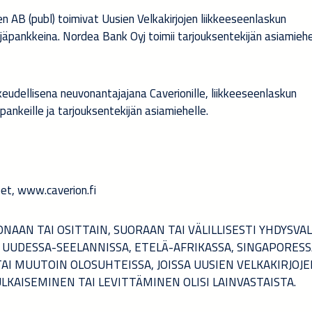
 AB (publ) toimivat Uusien Velkakirjojen liikkeeseenlaskun
täjäpankkeina. Nordea Bank Oyj toimii tarjouksentekijän asiamieh
keudellisena neuvonantajajana Caverionille, liikkeeseenlaskun
äpankeille ja tarjouksentekijän asiamiehelle.
eet, www.caverion.fi
ONAAN TAI OSITTAIN, SUORAAN TAI VÄLILLISESTI YHDYSVAL
 UUDESSA-SEELANNISSA, ETELÄ-AFRIKASSA, SINGAPORESS
 TAI MUUTOIN OLOSUHTEISSA, JOISSA UUSIEN VELKAKIRJOJ
LKAISEMINEN TAI LEVITTÄMINEN OLISI LAINVASTAISTA.