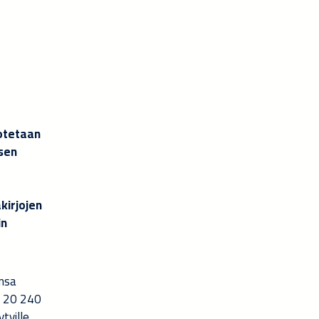
dotetaan
ksen
kirjojen
in
ansa
n 20 240
tyille