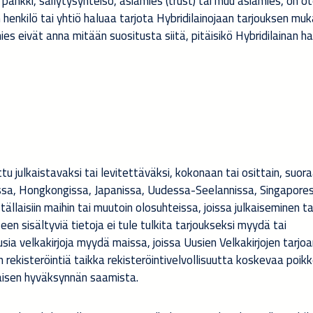
jä, pankki, säilytysyhteisö, asiamies (trust) tai muu asiamies, on 
henkilö tai yhtiö haluaa tarjota Hybridilainojaan tarjouksen muka
ies eivät anna mitään suositusta siitä, pitäisikö Hybridilainan ha
tu julkaistavaksi tai levitettäväksi, kokonaan tai osittain, suora
dassa, Hongkongissa, Japanissa, Uudessa-Seelannissa, Singapore
ällaisiin maihin tai muutoin olosuhteissa, joissa julkaiseminen ta
een sisältyviä tietoja ei tule tulkita tarjoukseksi myydä tai
usia velkakirjoja myydä maissa, joissa Uusien Velkakirjojen tarjo
en rekisteröintiä taikka rekisteröintivelvollisuutta koskevaa poik
aisen hyväksynnän saamista.