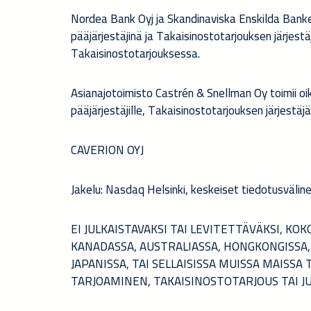
Nordea Bank Oyj ja Skandinaviska Enskilda Banken
pääjärjestäjinä ja Takaisinostotarjouksen järjes
Takaisinostotarjouksessa.
Asianajotoimisto Castrén & Snellman Oy toimii oi
pääjärjestäjille, Takaisinostotarjouksen järjestäj
CAVERION OYJ
Jakelu: Nasdaq Helsinki, keskeiset tiedotusvälin
EI JULKAISTAVAKSI TAI LEVITETTÄVÄKSI, KOK
KANADASSA, AUSTRALIASSA, HONGKONGISSA,
JAPANISSA, TAI SELLAISISSA MUISSA MAISSA
TARJOAMINEN, TAKAISINOSTOTARJOUS TAI JU