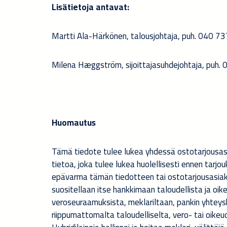
Lisätietoja antavat:
Martti Ala-Härkönen, talousjohtaja, puh. 040 7
Milena Hæggström, sijoittajasuhdejohtaja, puh
Huomautus
Tämä tiedote tulee lukea yhdessä ostotarjousasia
tietoa, joka tulee lukea huolellisesti ennen tarjo
epävarma tämän tiedotteen tai ostotarjousasiakirja
suositellaan itse hankkimaan taloudellista ja oi
veroseuraamuksista, meklariltaan, pankin yhteyshe
riippumattomalta taloudelliselta, vero- tai oikeud