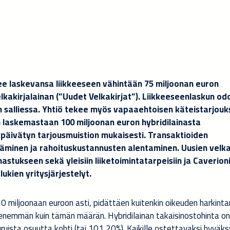
see laskevansa liikkeeseen vähintään 75 miljoonan euron
kakirjalainan (”Uudet Velkakirjat”). Liikkeeseenlaskun o
in salliessa. Yhtiö tekee myös vapaaehtoisen käteistarjou
n laskemastaan 100 miljoonan euron hybridilainasta
9 päivätyn
tarjousmuistion mukaisesti. Transaktioiden
täminen ja rahoituskustannusten alentaminen. Uusien velka
astukseen sekä yleisiin liiketoimintatarpeisiin ja Caverion
ukien yritysjärjestelyt.
50 miljoonaan euroon asti, pidättäen kuitenkin oikeuden harkint
emmän kuin tämän määrän. Hybridilainan takaisinostohinta o
uista osuutta kohti (tai 101,20%). Kaikille ostettavaksi hyväksy