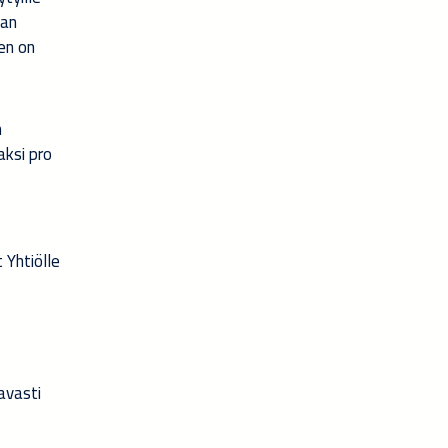
aan
en on
n
aksi pro
 Yhtiölle
avasti