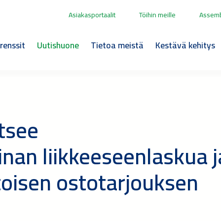
Asiakasportaalit
Töihin meille
Assemb
renssit
Uutishuone
Tietoa meistä
Kestävä kehitys
itsee
inan liikkeeseenlaskua j
toisen ostotarjouksen