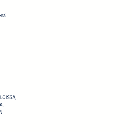
enä
LOISSA,
A,
EN