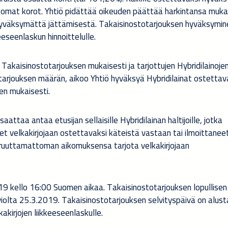
tomat korot. Yhtiö pidättää oikeuden päättää harkintansa muk
 hyväksymättä jättämisestä. Takaisinostotarjouksen hyväksymin
eeseenlaskun hinnoittelulle.
 Takaisinostotarjouksen mukaisesti ja tarjottujen Hybridilainoje
tarjouksen määrän, aikoo Yhtiö hyväksyä Hybridilainat ostettav
en mukaisesti.
aattaa antaa etusijan sellaisille Hybridilainan haltijoille, jotka
t velkakirjojaan ostettavaksi käteistä vastaan tai ilmoittaneet
peruuttamattoman aikomuksensa tarjota velkakirjojaan
9 kello 16:00 Suomen aikaa. Takaisinostotarjouksen lopullisen
iolta 25.3.2019. Takaisinostotarjouksen selvityspäivä on alust
akirjojen liikkeeseenlaskulle.