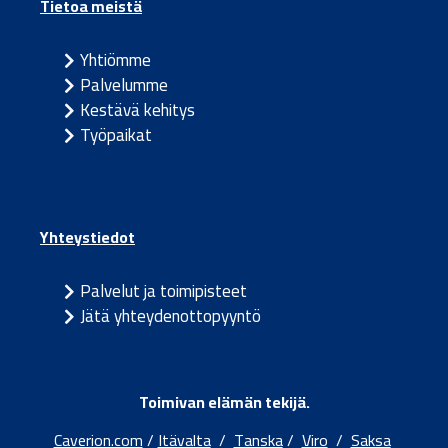
Tietoa meistä
Yhtiömme
Palvelumme
Kestävä kehitys
Työpaikat
Yhteystiedot
Palvelut ja toimipisteet
Jätä yhteydenottopyyntö
Toimivan elämän tekijä.
Caverion.com
/
Itävalta
/
Tanska
/
Viro
/
Saksa