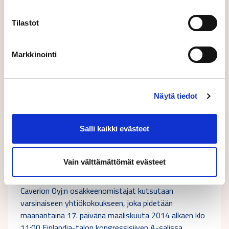
Tilastot
Markkinointi
Näytä tiedot
Salli kaikki evästeet
28.01.2014
Pörssitiedote
Kutsu Caverion Oyj:n varsinaiseen
yhtiökokoukseen
Vain välttämättömät evästeet
Kutsu Caverion Oyj:n varsinaiseen yhtiökokoukseen
Caverion Oyj:n osakkeenomistajat kutsutaan
varsinaiseen yhtiökokoukseen, joka pidetään
maanantaina 17. päivänä maaliskuuta 2014 alkaen klo
11:00 Finlandia-talon kongressisiiven A-salissa,