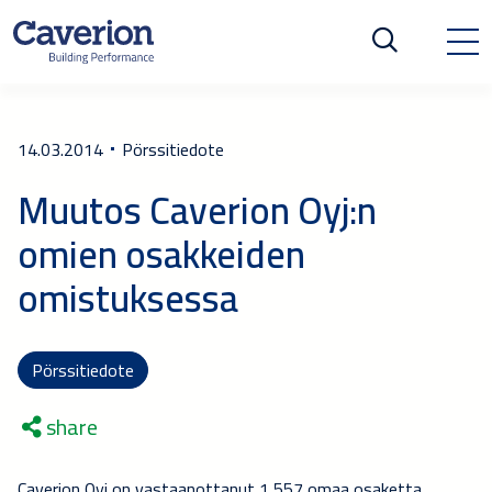
14.03.2014
Pörssitiedote
Muutos Caverion Oyj:n
omien osakkeiden
omistuksessa
Pörssitiedote
share
Caverion Oyj on vastaanottanut 1 557 omaa osaketta