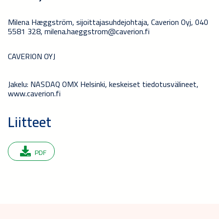
Milena Hæggström, sijoittajasuhdejohtaja, Caverion Oyj, 040
5581 328,
milena.haeggstrom@caverion.fi
CAVERION OYJ
Jakelu: NASDAQ OMX Helsinki, keskeiset tiedotusvälineet,
www.caverion.fi
Liitteet
PDF