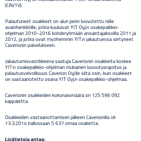
(CAV1V).
Palautuneet osakkeet on alun perin luovutettu niille
avainhenkilöille, jotka kuuluivat YIT Oyj:n osakepalkkio-
ohjelman 2010−2016 kohderyhmään ansaintajaksoilla 2011 ja
2012, ja jotka ovat myöhemmin YIT:n jakautuessa siirtyneet
Caverionin palvelukseen.
Jakautumisvastikkeena saatuja Caverionin osakkeita koskee
YIT:n osakepalkkio-ohjelman mukainen luovutusrajoitus ja
palautusvelvollisuus Caverion Oyj:lle siltä osin, kuin osakkeet
on vastaanotettu osana YIT Oyj:n osakepalkkio-ohjelmaa.
Caverionin osakkeiden kokonaismäärä on 125 596 092
kappaletta.
Osakkeiden vastaanottamisen jälkeen Caverionilla oli
13.3.2014 hallussaan
5 637 omaa osaketta.
Lisätietoja antaa: