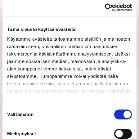
Tämä sivusto käyttää evästeitä
Käytämme evästeitä tarjoamamme sisällön ja mainosten
Lähetä
räätälöimiseen, sosiaalisen median ominaisuuksien
tukemiseen ja kävijämäärämme analysoimiseen. Lisäksi
jaamme sosiaalisen median, mainosalan ja analytiikka-
alan kumppaneillemme tietoja siitä, miten käytät
sivustoamme. Kumppanimme voivat yhdistää näitä
tietoja muihin tietoihin, joita olet antanut heille tai joita on
kerätty, kun olet käyttänyt heidän palvelujaan. Voit milloin
tahansa poistaa suostumuksesi evästeiden
käyttöön Evästeet-sivulla.
Suostumuksen
Välttämätön
valinta
Aiheeseen liittyvät uutiset
Mieltymykset