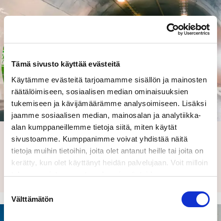
Tämä sivusto käyttää evästeitä
Käytämme evästeitä tarjoamamme sisällön ja mainosten
räätälöimiseen, sosiaalisen median ominaisuuksien
tukemiseen ja kävijämäärämme analysoimiseen. Lisäksi
jaamme sosiaalisen median, mainosalan ja analytiikka-
alan kumppaneillemme tietoja siitä, miten käytät
Kehä I: Mestarintunnelin tekniikassa etusijalla on
sivustoamme. Kumppanimme voivat yhdistää näitä
käyttäjien turvallisuus
tietoja muihin tietoihin, joita olet antanut heille tai joita on
Lähtökohtana oli taata turvalliset olosuhteet käyttäjille
kerätty, kun olet käyttänyt heidän palvelujaan. Voit milloin
Suomen vilkkaimmalla ja tärkeimmällä…
tahansa poistaa suostumuksesi evästeiden
käyttöön Evästeet-sivulla.
Suostumuksen
Välttämätön
valinta