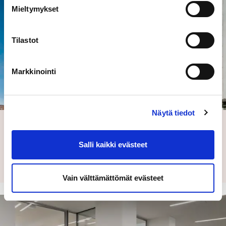
Mieltymykset
Tilastot
Markkinointi
Näytä tiedot
Energiamanagerointia ja etähallintaa Kevalle yli
sadassa kiinteistössä
Salli kaikki evästeet
Keva säästi ensimmäisen vuoden aikana yli 550 000 euroa
vähentämällä kiinteistöjensä energian- ja…
Vain välttämättömät evästeet