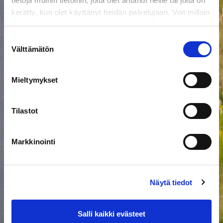
tietoja muihin tietoihin, joita olet antanut heille tai joita on
kerätty, kun olet käyttänyt heidän palvelujaan. Voit milloin
tahansa poistaa suostumuksesi evästeiden
käyttöön Evästeet-sivulla.
Suostumuksen
Välttämätön
valinta
Mieltymykset
Tilastot
Markkinointi
Näytä tiedot
Salli kaikki evästeet