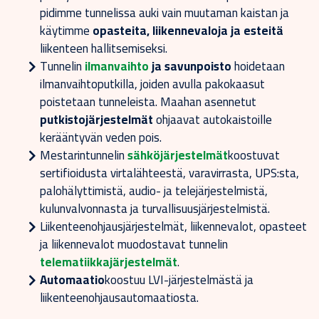
pidimme tunnelissa auki vain muutaman kaistan ja
käytimme
opasteita, liikennevaloja ja esteitä
liikenteen hallitsemiseksi.
Tunnelin
ilmanvaihto
ja savunpoisto
hoidetaan
ilmanvaihtoputkilla, joiden avulla pakokaasut
poistetaan tunneleista. Maahan asennetut
putkistojärjestelmät
ohjaavat autokaistoille
kerääntyvän veden pois.
Mestarintunnelin
sähköjärjestelmät
koostuvat
sertifioidusta virtalähteestä, varavirrasta, UPS:sta,
palohälyttimistä, audio- ja telejärjestelmistä,
kulunvalvonnasta ja turvallisuusjärjestelmistä.
Liikenteenohjausjärjestelmät, liikennevalot, opasteet
ja liikennevalot muodostavat tunnelin
telematiikkajärjestelmät
.
Automaatio
koostuu LVI-järjestelmästä ja
liikenteenohjausautomaatiosta.