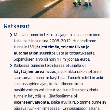
Ratkaisut
Mestarintunnelin teknistenjärjestelmien uusiminen
toteutettiin vuosina 2008-2012. Huolehdimme
tunnelin
LVI-järjestelmän, telematiikan ja
automaation
suunnittelusta ja toteutuksesta.
Sopimuksen arvo oli noin 11 miljoonaa euroa.
Kaikessa tunnelin tekniikassa etusijalla oli
käyttäjien turvallisuus
ja tekniikka rakennettiinkin
suojaamaan tunnelin käyttäjiä. Tunneli pidettiin auki
kunnossapidon ajan, koska liikennevirran
pysähtyminen voi aiheuttaa turvallisuusongelmia
tunnelin käyttäjille. Käytössämme oli
liikenteenvalvonta
, jonka avulla rajoitimme tunneliin
pääsyä ruuhkien ilmetessä. Kunnossapidon aikana