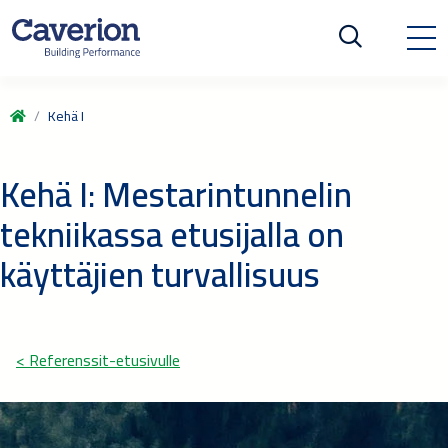
Kehä I
Kehä I: Mestarintunnelin
tekniikassa etusijalla on
käyttäjien turvallisuus
< Referenssit-etusivulle