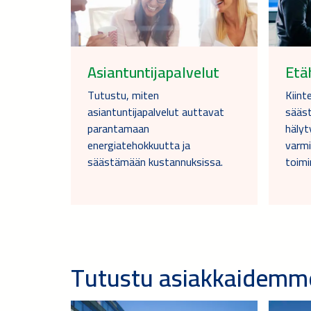
Asiantuntijapalvelut
Etä
Tutustu, miten
Kiint
asiantuntijapalvelut auttavat
sääst
parantamaan
hälyt
energiatehokkuutta ja
varmi
säästämään kustannuksissa.
toimi
Tutustu asiakkaidemm