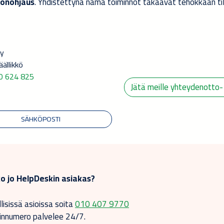
nonohjaus
. Yhdistettynä nämä toiminnot takaavat tehokkaan ti
ky
ällikkö
0 624 825
Jätä meille yhteydenotto-
SÄHKÖPOSTI
o jo HelpDeskin asiakas?
llisissä asioissa soita
010 407 9770
innumero palvelee 24/7.