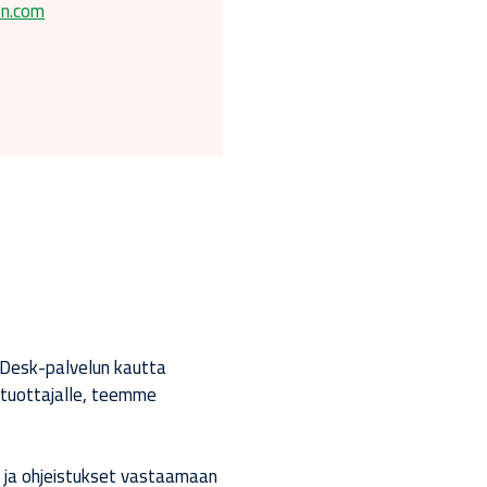
on.com
Desk-palvelun kautta
tuottajalle, teemme
t ja ohjeistukset vastaamaan