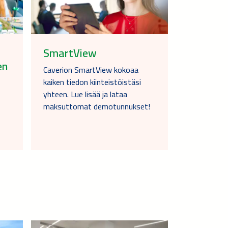
SmartView
en
Caverion SmartView kokoaa
kaiken tiedon kiinteistöistäsi
yhteen. Lue lisää ja lataa
maksuttomat demotunnukset!