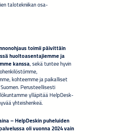
ien talotekniikan osa-
nonohjaus toimii päivittäin
yössä huoltoasentajiemme ja
demme kanssa
, sekä tuntee hyvin
ltohenkilöstömme,
mme, kohteemme ja paikalliset
Suomen. Perusteellisesti
ilökuntamme ylläpitää HelpDesk-
 hyvää yhteishenkeä.
aina – HelpDeskin puheluiden
palvelussa oli vuonna 2024
vain