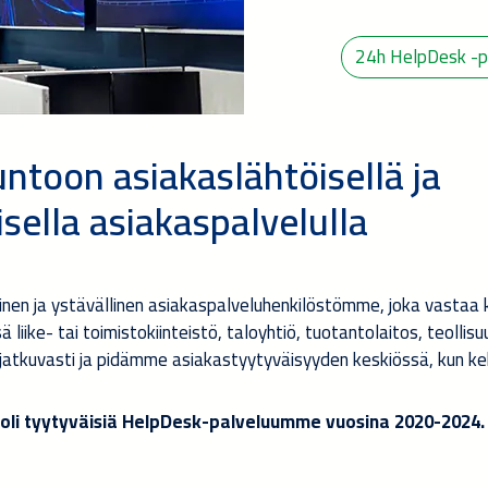
24h HelpDesk -p
untoon asiakaslähtöisellä ja
sella asiakaspalvelulla
nen ja ystävällinen asiakaspalveluhenkilöstömme, joka vastaa kii
liike- tai toimistokiinteistö, taloyhtiö, tuotantolaitos, teollisuu
jatkuvasti ja pidämme asiakastyytyväisyyden keskiössä, kun 
oli tyytyväisiä HelpDesk-palveluumme vuosina 2020-2024.