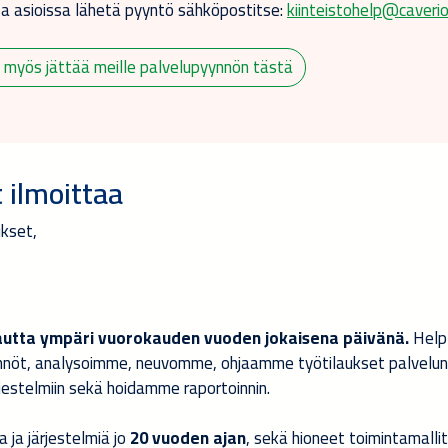
a asioissa lähetä pyyntö sähköpostitse:
kiinteistohelp@caveri
t myös jättää meille palvelupyynnön tästä
 ilmoittaa
ukset,
autta ympäri vuorokauden vuoden jokaisena päivänä.
Help
öt, analysoimme, neuvomme, ohjaamme työtilaukset palvelun
ärjestelmiin sekä hoidamme raportoinnin.
ja järjestelmiä jo
20 vuoden ajan
, sekä hioneet toimintamalli