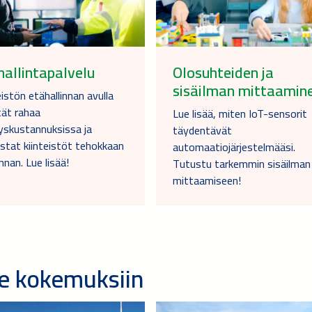
hallintapalvelu
Olosuhteiden ja
sisäilman mittaamin
eistön etähallinnan avulla
ät rahaa
Lue lisää, miten IoT-sensorit
yskustannuksissa ja
täydentävät
stat kiinteistöt tehokkaan
automaatiojärjestelmääsi.
nnan. Lue lisää!
Tutustu tarkemmin sisäilman
mittaamiseen!
e kokemuksiin