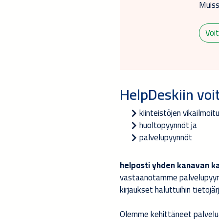
Muiss
Voi
HelpDeskiin voit
kiinteistöjen vikailmoit
huoltopyynnöt ja
palvelupyynnöt
helposti yhden kanavan k
vastaanotamme palvelupyynn
kirjaukset haluttuihin tietoj
Olemme kehittäneet palvelua 