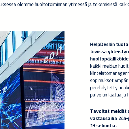
kuksessa olemme huoltotoiminnan ytimessä ja tekemisissä kaikk
HelpDeskin tuotan
tiiviissä yhteist
huoltopäälliköi
kaikki meidän huo
kiinteistömanageri
sopimukset ympäri 
perehdytetty henk
palvelun laatua ja
Tavoitat meidät 
vastausaika 24h-
13 sekuntia.