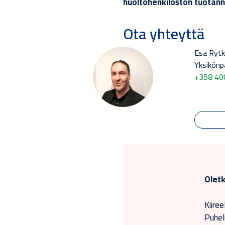
huoltohenkilöstön tuotan
Ota yhteyttä
Esa Ryt
Yksikönpä
+358 40
Oletk
Kiiree
Puhel