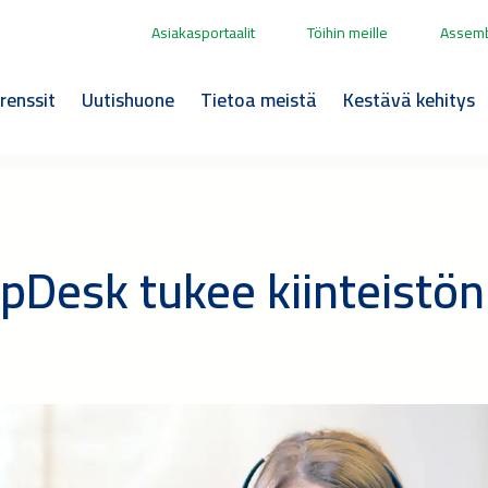
Asiakasportaalit
Töihin meille
Assemb
renssit
Uutishuone
Tietoa meistä
Kestävä kehitys
pDesk tukee kiinteistön