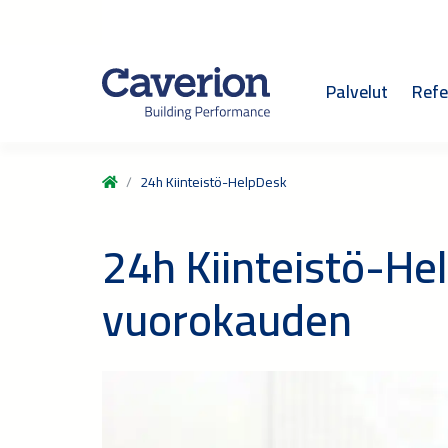
Palvelut
Refe
24h Kiinteistö-HelpDesk
24h Kiinteistö-Hel
vuorokauden