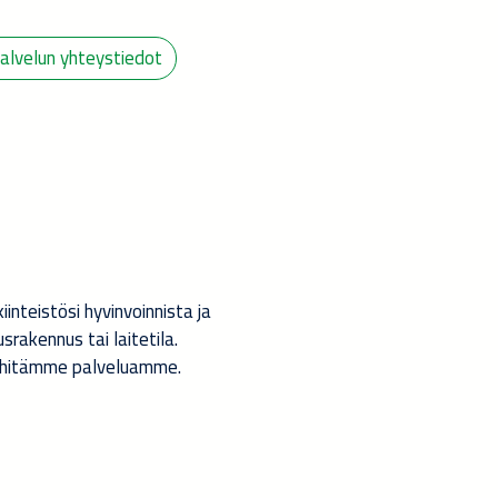
alvelun yhteystiedot
nteistösi hyvinvoinnista ja
srakennus tai laitetila.
kehitämme palveluamme.