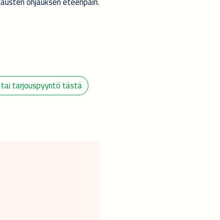
lausten ohjauksen eteenpäin.
 tai tarjouspyyntö tästä