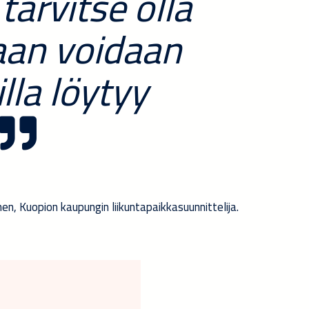
tarvitse olla
vaan voidaan
lla löytyy
inen, Kuopion kaupungin liikuntapaikkasuunnittelija.