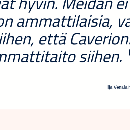
at hyvin. Meidän ei 
on ammattilaisia, 
iihen, että Caverioni
mattitaito siihen.
Ilja Venälä