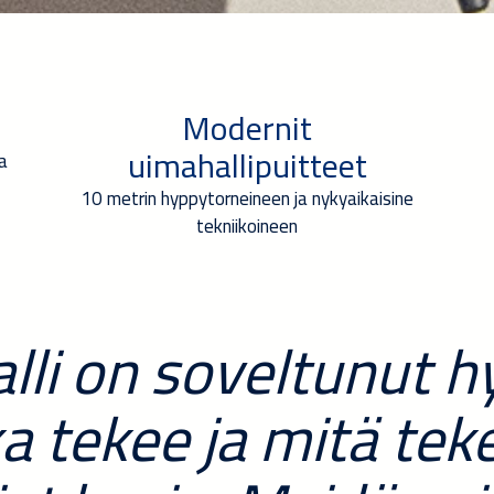
Modernit
uimahallipuitteet
a
10 metrin hyppytorneineen ja nykyaikaisine
tekniikoineen
lli on soveltunut h
 tekee ja mitä teke