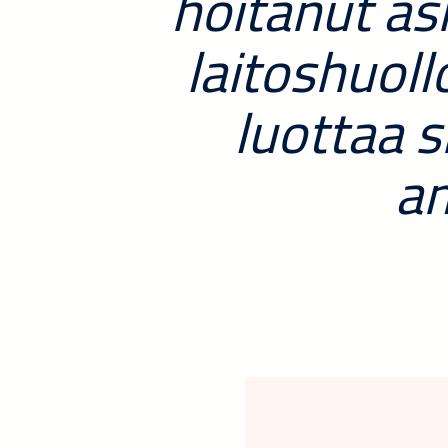
hoitanut asi
laitoshuoll
luottaa s
am