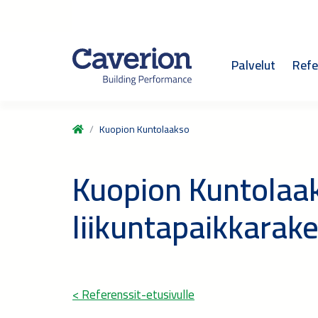
Palvelut
Refe
Kuopion Kuntolaakso
Kuopion Kuntolaak
liikuntapaikkarak
< Referenssit-etusivulle