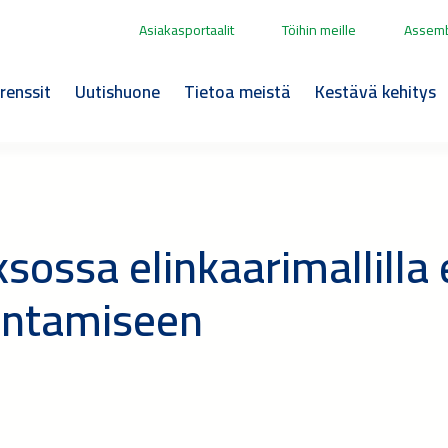
Asiakasportaalit
Töihin meille
Assemb
renssit
Uutishuone
Tietoa meistä
Kestävä kehitys
sossa elinkaarimallilla
entamiseen