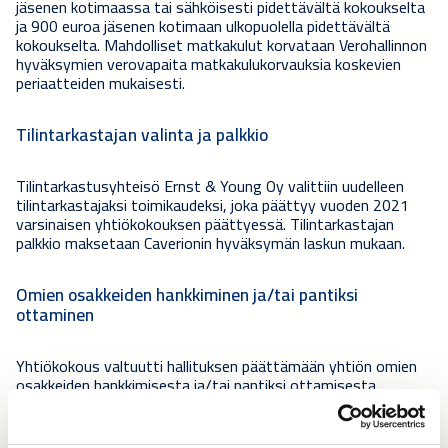
jäsenen kotimaassa tai sähköisesti pidettävältä kokoukselta
ja 900 euroa jäsenen kotimaan ulkopuolella pidettävältä
kokoukselta. Mahdolliset matkakulut korvataan Verohallinnon
hyväksymien verovapaita matkakulukorvauksia koskevien
periaatteiden mukaisesti.
Tilintarkastajan valinta ja palkkio
Tilintarkastusyhteisö Ernst & Young Oy valittiin uudelleen
tilintarkastajaksi toimikaudeksi, joka päättyy vuoden 2021
varsinaisen yhtiökokouksen päättyessä. Tilintarkastajan
palkkio maksetaan Caverionin hyväksymän laskun mukaan.
Omien osakkeiden hankkiminen ja/tai pantiksi
ottaminen
Yhtiökokous valtuutti hallituksen päättämään yhtiön omien
osakkeiden hankkimisesta ja/tai pantiksi ottamisesta
hallituksen ehdotuksen mukaisesti. Hankittavien ja/tai
pantiksi otettavien omien osakkeiden lukumäärä voi olla
yhteensä enintään 13 500 000 osaketta, mikä vastaa noin