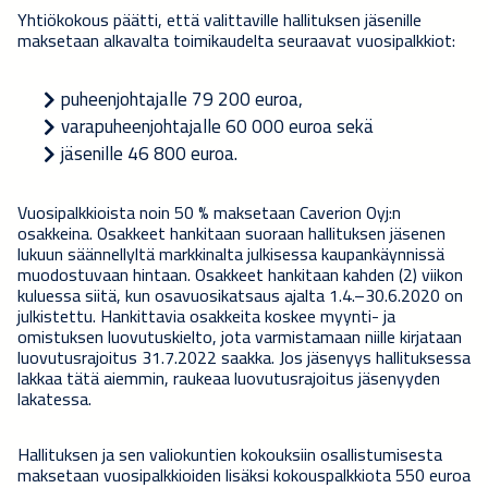
Yhtiökokous päätti, että valittaville hallituksen jäsenille
maksetaan alkavalta toimikaudelta seuraavat vuosipalkkiot:
puheenjohtajalle 79 200 euroa,
varapuheenjohtajalle 60 000 euroa sekä
jäsenille 46 800 euroa.
Vuosipalkkioista noin 50 % maksetaan Caverion Oyj:n
osakkeina. Osakkeet hankitaan suoraan hallituksen jäsenen
lukuun säännellyltä markkinalta julkisessa kaupankäynnissä
muodostuvaan hintaan. Osakkeet hankitaan kahden (2) viikon
kuluessa siitä, kun osavuosikatsaus ajalta 1.4.–30.6.2020 on
julkistettu. Hankittavia osakkeita koskee myynti- ja
omistuksen luovutuskielto, jota varmistamaan niille kirjataan
luovutusrajoitus 31.7.2022 saakka. Jos jäsenyys hallituksessa
lakkaa tätä aiemmin, raukeaa luovutusrajoitus jäsenyyden
lakatessa.
Hallituksen ja sen valiokuntien kokouksiin osallistumisesta
maksetaan vuosipalkkioiden lisäksi kokouspalkkiota 550 euroa