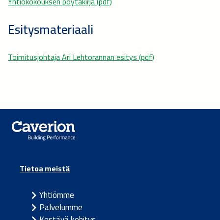
Yhtiökokouksen pöytäkirja (pdf)
Esitysmateriaali
Toimitusjohtaja Ari Lehtorannan esitys (pdf)
Tietoa meistä
Yhtiömme
Palvelumme
Kestävä kehitys