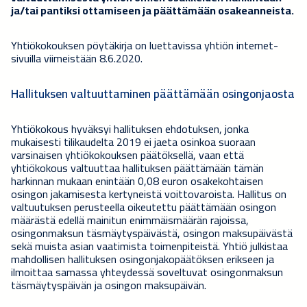
ja/tai pantiksi ottamiseen ja päättämään osakeanneista.
Yhtiökokouksen pöytäkirja on luettavissa yhtiön internet-
sivuilla viimeistään 8.6.2020.
Hallituksen valtuuttaminen päättämään osingonjaosta
Yhtiökokous hyväksyi hallituksen ehdotuksen, jonka
mukaisesti tilikaudelta 2019 ei jaeta osinkoa suoraan
varsinaisen yhtiökokouksen päätöksellä, vaan että
yhtiökokous valtuuttaa hallituksen päättämään tämän
harkinnan mukaan enintään 0,08 euron osakekohtaisen
osingon jakamisesta kertyneistä voittovaroista. Hallitus on
valtuutuksen perusteella oikeutettu päättämään osingon
määrästä edellä mainitun enimmäismäärän rajoissa,
osingonmaksun täsmäytyspäivästä, osingon maksupäivästä
sekä muista asian vaatimista toimenpiteistä. Yhtiö julkistaa
mahdollisen hallituksen osingonjakopäätöksen erikseen ja
ilmoittaa samassa yhteydessä soveltuvat osingonmaksun
täsmäytyspäivän ja osingon maksupäivän.