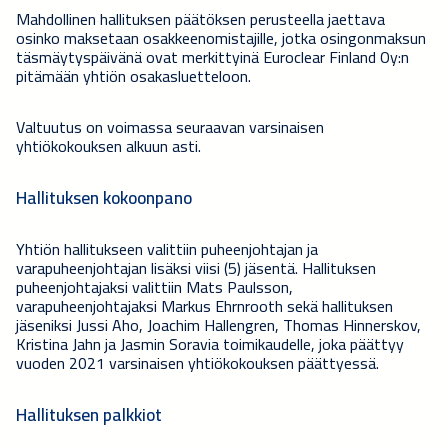
Mahdollinen hallituksen päätöksen perusteella jaettava
osinko maksetaan osakkeenomistajille, jotka osingonmaksun
täsmäytyspäivänä ovat merkittyinä Euroclear Finland Oy:n
pitämään yhtiön osakasluetteloon.
Valtuutus on voimassa seuraavan varsinaisen
yhtiökokouksen alkuun asti.
Hallituksen kokoonpano
Yhtiön hallitukseen valittiin puheenjohtajan ja
varapuheenjohtajan lisäksi viisi (5) jäsentä. Hallituksen
puheenjohtajaksi valittiin Mats Paulsson,
varapuheenjohtajaksi Markus Ehrnrooth sekä hallituksen
jäseniksi Jussi Aho, Joachim Hallengren, Thomas Hinnerskov,
Kristina Jahn ja Jasmin Soravia toimikaudelle, joka päättyy
vuoden 2021 varsinaisen yhtiökokouksen päättyessä.
Hallituksen palkkiot