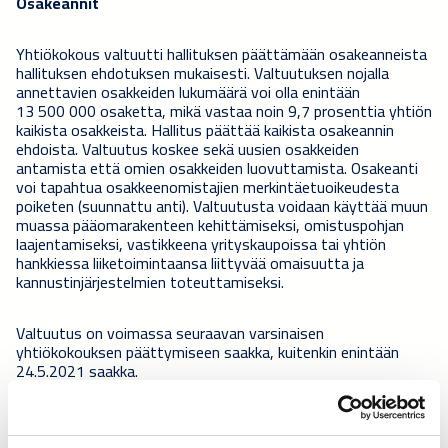
Osakeannit
Yhtiökokous valtuutti hallituksen päättämään osakeanneista
hallituksen ehdotuksen mukaisesti. Valtuutuksen nojalla
annettavien osakkeiden lukumäärä voi olla enintään
13 500 000 osaketta, mikä vastaa noin 9,7 prosenttia yhtiön
kaikista osakkeista. Hallitus päättää kaikista osakeannin
ehdoista. Valtuutus koskee sekä uusien osakkeiden
antamista että omien osakkeiden luovuttamista. Osakeanti
voi tapahtua osakkeenomistajien merkintäetuoikeudesta
poiketen (suunnattu anti). Valtuutusta voidaan käyttää muun
muassa pääomarakenteen kehittämiseksi, omistuspohjan
laajentamiseksi, vastikkeena yrityskaupoissa tai yhtiön
hankkiessa liiketoimintaansa liittyvää omaisuutta ja
kannustinjärjestelmien toteuttamiseksi.
Valtuutus on
voimassa seuraavan varsinaisen
yhtiökokouksen päättymiseen saakka, kuitenkin enintään
24.5.2021 saakka.
Hallituksen päätökset
valiokuntiensa kokoonpanosta