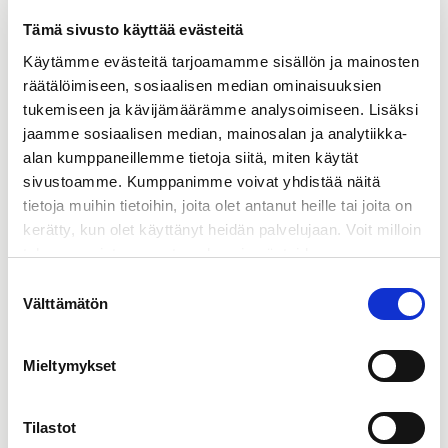
Hallitus valitsi yhtiökokouksen jälkeen pitämässään
Tämä sivusto käyttää evästeitä
kokouksessa keskuudestaan valiokuntiinsa seuraavat jäsenet:
Käytämme evästeitä tarjoamamme sisällön ja mainosten
räätälöimiseen, sosiaalisen median ominaisuuksien
Henkilöstövaliokunta: puheenjohtaja Mats Paulsson,
tukemiseen ja kävijämäärämme analysoimiseen. Lisäksi
Jussi Aho, Jasmin Soravia
jaamme sosiaalisen median, mainosalan ja analytiikka-
Tarkastusvaliokunta: puheenjohtaja Markus
alan kumppaneillemme tietoja siitä, miten käytät
Ehrnrooth, Thomas Hinnerskov, Joachim Hallengren,
sivustoamme. Kumppanimme voivat yhdistää näitä
Kristina Jahn
tietoja muihin tietoihin, joita olet antanut heille tai joita on
kerätty, kun olet käyttänyt heidän palvelujaan. Voit milloin
Kuvaus valiokuntien tehtävistä ja niiden työjärjestykset ovat
tahansa poistaa suostumuksesi evästeiden
luettavissa osoitteessa www.caverion.fi/sijoittajat -
käyttöön Evästeet-sivulla.
Hallinnointi.
Suostumuksen
Välttämätön
valinta
Mieltymykset
CAVERION OYJ
Tilastot
Jakelu: Nasdaq Helsinki, keskeiset