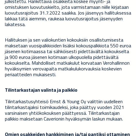
julkistettu. Hankittavia osakkeita koskee myynti- ja
omistuksen luovutuskielto, jota varmistamaan niille kirjataan
luovutusrajoitus 31.7.2022 saakka. Jos jäsenyys hallituksessa
lakkaa tätä aiemmin, raukeaa luovutusrajoitus jäsenyyden
lakatessa.
Hallituksen ja sen valiokuntien kokouksiin osallistumisesta
maksetaan vuosipalkkioiden lisäksi kokouspalkkiota 550 euroa
jäsenen kotimaassa
tai sähköisesti
pidettävältä kokoukselta
ja 900 euroa jäsenen kotimaan ulkopuolella pidettävältä
kokoukselta. Mahdolliset matkakulut korvataan Verohallinnon
hyväksymien verovapaita matkakulukorvauksia koskevien
periaatteiden mukaisesti.
Tilintarkastajan valinta ja palkkio
Tilintarkastusyhteisö Ernst & Young Oy valittiin uudelleen
tilintarkastajaksi toimikaudeksi, joka päättyy vuoden 2021
varsinaisen yhtiökokouksen päättyessä. Tilintarkastajan
palkkio maksetaan Caverionin hyväksymän laskun mukaan.
Omien osakkeiden hankkiminen
ja/tai pantiksi ottaminen