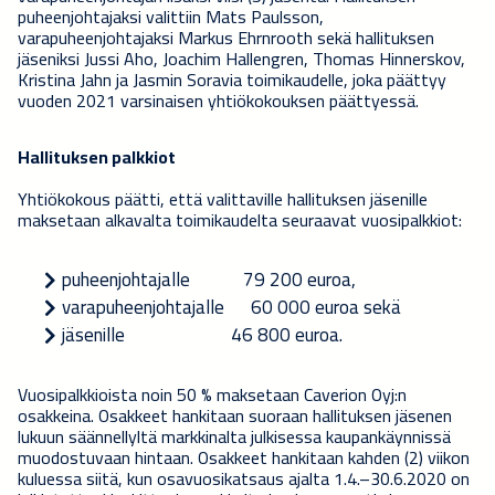
puheenjohtajaksi valittiin Mats Paulsson,
varapuheenjohtajaksi Markus Ehrnrooth sekä hallituksen
jäseniksi Jussi Aho, Joachim Hallengren, Thomas Hinnerskov,
Kristina Jahn ja Jasmin Soravia
t
oimikaudelle, joka päättyy
vuoden 2021 varsinaisen yhtiökokouksen päättyessä.
Hallituksen palkkiot
Yhtiökokous päätti, että valittaville hallituksen jäsenille
maksetaan alkavalta toimikaudelta seuraavat vuosipalkkiot:
puheenjohtajalle 79 200 euroa,
varapuheenjohtajalle 60 000 euroa sekä
jäsenille 46 800 euroa.
Vuosipalkkioista noin 50 % maksetaan Caverion Oyj:n
osakkeina. Osakkeet hankitaan suoraan hallituksen jäsenen
lukuun säännellyltä markkinalta julkisessa kaupankäynnissä
muodostuvaan hintaan. Osakkeet hankitaan kahden (2) viikon
kuluessa siitä, kun osavuosikatsaus ajalta 1.4.–30.6.2020 on