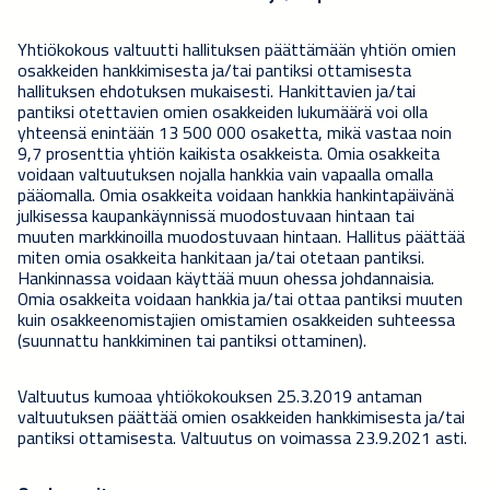
Yhtiökokous valtuutti hallituksen päättämään yhtiön omien
osakkeiden hankkimisesta
ja/tai pantiksi ottamisesta
hallituksen ehdotuksen mukaisesti. Hankittavien ja/tai
pantiksi otettavien omien osakkeiden lukumäärä voi olla
yhteensä enintään 13 500 000 osaketta, mikä vastaa noin
9,7 prosenttia yhtiön kaikista osakkeista. Omia osakkeita
voidaan valtuutuksen nojalla hankkia vain vapaalla omalla
pääomalla. Omia osakkeita voidaan hankkia hankintapäivänä
julkisessa kaupankäynnissä muodostuvaan hintaan tai
muuten markkinoilla muodostuvaan hintaan. Hallitus päättää
miten omia osakkeita hankitaan ja/tai otetaan pantiksi.
Hankinnassa voidaan käyttää muun ohessa johdannaisia.
Omia osakkeita voidaan hankkia
ja/tai ottaa pantiksi
muuten
kuin osakkeenomistajien omistamien osakkeiden suhteessa
(suunnattu hankkiminen
tai pantiksi ottaminen
).
Valtuutus kumoaa yhtiökokouksen 25.3.2019 antaman
valtuutuksen päättää omien osakkeiden hankkimisesta ja/tai
pantiksi ottamisesta. Valtuutus on voimassa 23.9.2021 asti.