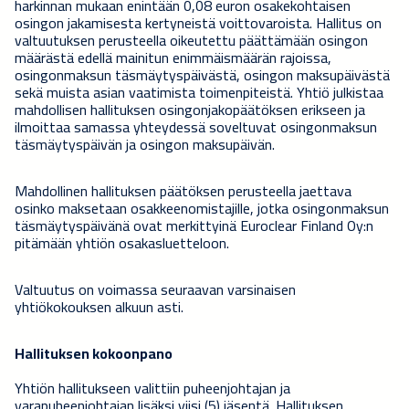
harkinnan mukaan enintään 0,08 euron osakekohtaisen
osingon jakamisesta kertyneistä voittovaroista. Hallitus on
valtuutuksen perusteella oikeutettu päättämään osingon
määrästä edellä mainitun enimmäismäärän rajoissa,
osingonmaksun täsmäytyspäivästä, osingon maksupäivästä
sekä muista asian vaatimista toimenpiteistä. Yhtiö julkistaa
mahdollisen hallituksen osingonjakopäätöksen erikseen ja
ilmoittaa samassa yhteydessä soveltuvat osingonmaksun
täsmäytyspäivän ja osingon maksupäivän.
Mahdollinen hallituksen päätöksen perusteella jaettava
osinko maksetaan osakkeenomistajille, jotka osingonmaksun
täsmäytyspäivänä ovat merkittyinä Euroclear Finland Oy:n
pitämään yhtiön osakasluetteloon.
Valtuutus on voimassa seuraavan varsinaisen
yhtiökokouksen alkuun asti.
Hallituksen kokoonpano
Yhtiön hallitukseen valittiin puheenjohtajan ja
varapuheenjohtajan lisäksi viisi (5) jäsentä. Hallituksen