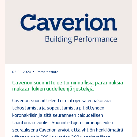
05.11.2020
Pörssitiedote
Caverion suunnittelee toiminnallisia parannuksia
mukaan lukien uudelleenjärjestelyjä
Caverion suunnittelee toimintojensa ennakoivaa
tehostamista ja sopeuttamista pitkittyneen
koronakriisin ja sitä seuranneen taloudellisen
taantuman vuoksi. Suunniteltujen toimenpiteiden
seurauksena Caverion arvioi, että yhtiön henkilömäärä
vähenee noin 500:lla vuoden 2021 ensimmäisen