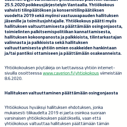
25.5.2020 poikkeusjärjestelyin Vantaalla. Yhtiökokous
vahvisti tilinpäätöksen ja konsernitilinpäätöksen
vuodelta 2019 sekä myönsi vastuuvapauden hallituksen
jäsenille ja toimitusjohtajalle. Yhtiökokous päätti myös
hallituksen valtuuttamisesta päättämään osingonjaosta,
toimielinten palkitsemispolitiikan kannattamisesta,
hallituksen kokoonpanosta ja palkkioista, tilintarkastajan
valinnasta ja palkkioista sekä hallituksen
valtuuttamisesta yhtiön omien osakkeiden hankintaan
ja/tai pantiksi ottamiseen ja päättämään osakeanneista.
Yhtiökokouksen pöytäkirja on luettavissa yhtiön internet-
sivuilla osoitteessa
www.caverion.fi/yhtiokokous
viimeistään
8.6.2020.
Hallituksen valtuuttaminen päättämään osingonjaosta
Yhtiökokous hyväksyi hallituksen ehdotuksen, jonka
mukaisesti tilikaudelta 2019 ei jaeta osinkoa suoraan
varsinaisen yhtiökokouksen päätöksellä, vaan että
yhtiökokous valtuuttaa hallituksen päättämään tämän