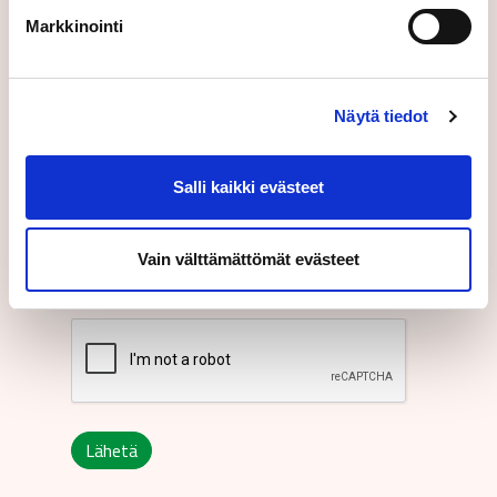
Markkinointi
Näytä tiedot
Suomeksi
Salli kaikki evästeet
Lähettämällä tämän lomakkeen hyväksyt
Vain välttämättömät evästeet
käyttöehtomme.
Lähetä