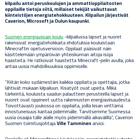
kilpailu antoi peruskoulujen ja ammattioppilaitosten
oppilaille tietoja siitä, millaiset tekijät vaikuttavat
kiinteistöjen energiatehokkuuteen. Kilpailun järjestivät
Caverion, Microsoft ja Oulun kaupunki.
Suomen energiaviisain koulu
-kilpailussa lapset ja nuoret
rakensivat energiatehokkaita ehdotuksia kouluistaan
Minecraftin opetusversioon. Oppilaat pääsivät näin
käsittelemään ympäröivän yhteiskunnan aitoja isoja
haasteita. He ratkoivat haastetta Minecraft-pelin avulla, joka
antaa uusia mahdollisuuksia oppimiselle.
”Kiitän koko sydämestäni kaikkia oppilaita ja opettajia, jotka
lähtivät mukaan kilpailuun. Kisatyöt ovat upeita. Mikä
tärkeintä, kouluista saadun palautteen perusteella lapset ja
nuoret ovat oppineet uutta rakennusten energiaviisaudesta.
Toivottavasti joukossa on oppilaita, joilla kisan virittämä
innostuneisuus kantaa pidemmälle. Tarvitsemme Suomessa
uusia osaajia tälle alalle myös pidemmällä aikavälillä”, Caverion
Suomen toimitusjohtaja
Ville Tamminen
arvioi.
Oppilailla oli Minecraftissa käytössään energiatehokkuudesta