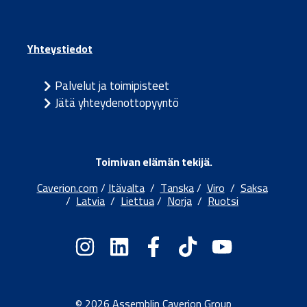
Yhteystiedot
Palvelut ja toimipisteet
Jätä yhteydenottopyyntö
Toimivan elämän tekijä.
Caverion.com
/
Itävalta
/
Tanska
/
Viro
/
Saksa
/
Latvia
/
Liettua
/
Norja
/
Ruotsi
© 2026 Assemblin Caverion Group