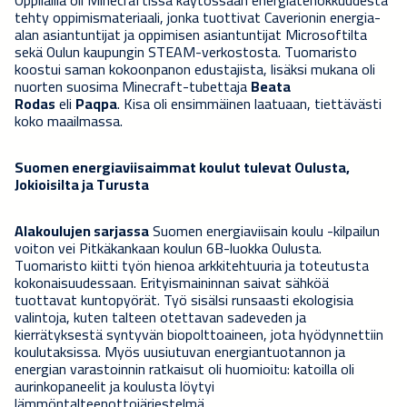
tehty oppimismateriaali, jonka tuottivat Caverionin energia-
alan asiantuntijat ja oppimisen asiantuntijat Microsoftilta
sekä Oulun kaupungin STEAM-verkostosta. Tuomaristo
koostui saman kokoonpanon edustajista, lisäksi mukana oli
nuorten suosima Minecraft-tubettaja
Beata
Rodas
eli
Paqpa
. Kisa oli ensimmäinen laatuaan, tiettävästi
koko maailmassa.
Suomen energiaviisaimmat koulut tulevat Oulusta,
Jokioisilta ja Turusta
Alakoulujen sarjassa
Suomen energiaviisain koulu -kilpailun
voiton vei Pitkäkankaan koulun 6B-luokka Oulusta.
Tuomaristo kiitti työn hienoa arkkitehtuuria ja toteutusta
kokonaisuudessaan. Erityismaininnan saivat sähköä
tuottavat kuntopyörät. Työ sisälsi runsaasti ekologisia
valintoja, kuten talteen otettavan sadeveden ja
kierrätyksestä syntyvän biopolttoaineen, jota hyödynnettiin
koulutaksissa. Myös uusiutuvan energiantuotannon ja
energian varastoinnin ratkaisut oli huomioitu: katoilla oli
aurinkopaneelit ja koulusta löytyi
lämmöntalteenottojärjestelmä.