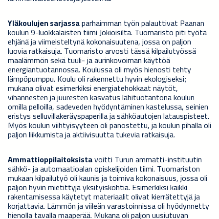
Yläkoulujen sarjassa
parhaimman työn palauttivat Paanan
koulun 9-luokkalaisten tiimi Jokioisilta. Tuomaristo piti työtä
ehjänä ja viimeisteltynä kokonaisuutena, jossa on paljon
luovia ratkaisuja. Tuomaristo arvosti tässä kilpailutyössä
maalämmön sekä tuuli- ja aurinkovoiman käyttöä
energiantuotannossa. Koulussa oli myös hienosti tehty
lämpöpumppu. Koulu oli rakennettu hyvin ekologiseksi;
mukana olivat esimerkiksi energiatehokkaat näytöt,
vihannesten ja juuresten kasvatus lähituotantona koulun
omilla pelloilla, sadeveden hyödyntäminen kastelussa, seinien
eristys selluvillakeräyspaperilla ja sähköautojen latauspisteet.
Myös koulun viihtyisyyteen oli panostettu, ja koulun pihalla oli
paljon liikkumista ja aktiivisuutta tukevia ratkaisuja.
Ammattioppilaitoksista
voitti Turun ammatti-instituutin
sähkö- ja automaatioalan opiskelijoiden tiimi. Tuomariston
mukaan kilpailutyö oli kaunis ja toimiva kokonaisuus, jossa oli
paljon hyvin mietittyjä yksityiskohtia. Esimerkiksi kaikki
rakentamisessa käytetyt materiaalit olivat kierrätettyjä ja
korjattavia. Lämmön ja viileän varastoinnissa oli hyödynnetty
hienolla tavalla maaperää. Mukana oli paljon uusiutuvan