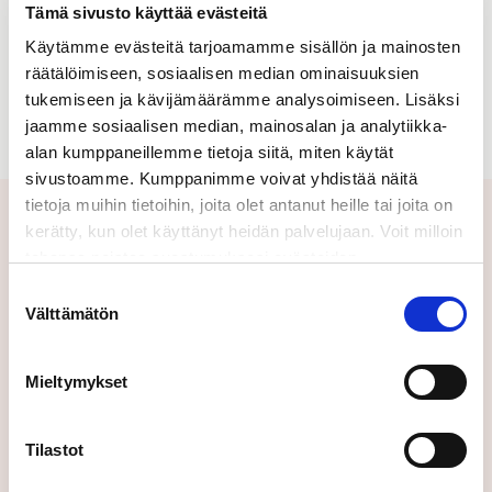
Tämä sivusto käyttää evästeitä
High
Low
Käytämme evästeitä tarjoamamme sisällön ja mainosten
quality
quality
räätälöimiseen, sosiaalisen median ominaisuuksien
tukemiseen ja kävijämäärämme analysoimiseen. Lisäksi
jaamme sosiaalisen median, mainosalan ja analytiikka-
alan kumppaneillemme tietoja siitä, miten käytät
sivustoamme. Kumppanimme voivat yhdistää näitä
tietoja muihin tietoihin, joita olet antanut heille tai joita on
kerätty, kun olet käyttänyt heidän palvelujaan. Voit milloin
Lisätietoja ja tiedotteiden
tahansa poistaa suostumuksesi evästeiden
tilaus
käyttöön Evästeet-sivulla.
Suostumuksen
Välttämätön
valinta
Lisätietoja: Maija Jokiniemi viestintäpäällikkö,
Caverion Suomi maija.jokiniemi@caverion.com,
Mieltymykset
puh. 050 330 5217
Tilastot
Tilaa tiedotteet: