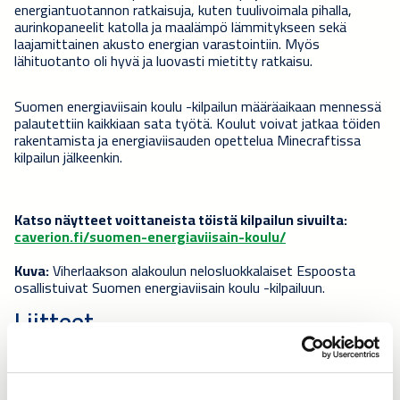
energiantuotannon ratkaisuja, kuten tuulivoimala pihalla,
aurinkopaneelit katolla ja maalämpö lämmitykseen sekä
laajamittainen akusto energian varastointiin. Myös
lähituotanto oli hyvä ja luovasti mietitty ratkaisu.
Suomen energiaviisain koulu -kilpailun määräaikaan mennessä
palautettiin kaikkiaan sata työtä. Koulut voivat jatkaa töiden
rakentamista ja energiaviisauden opettelua Minecraftissa
kilpailun jälkeenkin.
Katso näytteet voittaneista töistä kilpailun sivuilta:
caverion.fi/suomen-energiaviisain-koulu/
Kuva:
Viherlaakson alakoulun nelosluokkalaiset Espoosta
osallistuivat Suomen energiaviisain koulu -kilpailuun.
Liitteet