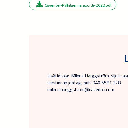
Caverion-Palkitsemisraportti-2020.pdf
Lisätietoja: Milena Hæggström, sijoittaja
viestinnän johtaja, puh. 040 5581 328,
milena.haeggstrom@caverion.com