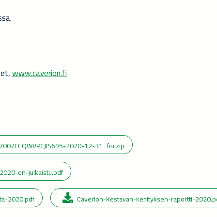
ssa.
eet,
www.caverion.fi
7007ECQWVPCJIS695-2020-12-31_fin.zip
2020-on-julkaistu.pdf
stä-2020.pdf
Caverion-Kestävän-kehityksen-raportti-2020.p