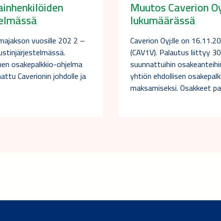
ainhenkilöiden
Muutos Caverion Oy
telmässä
lukumäärässä
lmajakson vuosille 202 2 –
Caverion Oyj:lle on 16.11
ustinjärjestelmässä.
(CAV1V). Palautus liittyy 3
inen osakepalkkio-ohjelma
suunnattuihin osakeanteihin
ttu Caverionin johdolle ja
yhtiön ehdollisen osakepal
maksamiseksi. Osakkeet pa