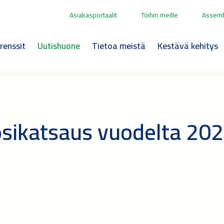
Asiakasportaalit
Töihin meille
Assemb
renssit
Uutishuone
Tietoa meistä
Kestävä kehitys
osikatsaus vuodelta 20