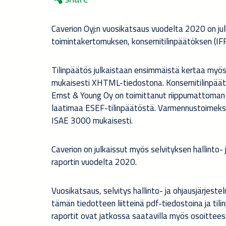
Caverion
Oyj:n vuosikatsaus vuodelta 2020 on jul
toimintakertomuksen, konsernitilinpäätöksen (IFR
Tilinpäätös julkaistaan ensimmäistä kertaa myös
mukaisesti XHTML-tiedostona. Konsernitilinpäät
Ernst & Young Oy on toimittanut riippumattoman
laatimaa ESEF-tilinpäätöstä. Varmennustoimeksi
ISAE 3000 mukaisesti.
Caverion on julkaissut myös selvityksen hallinto-
raportin vuodelta 2020.
Vuosikatsaus, selvitys hallinto- ja ohjausjärjest
tämän tiedotteen liitteinä pdf-tiedostoina
ja ti
raportit ovat jatkossa saatavilla myös osoittee