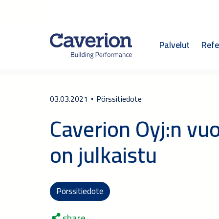
Palvelut
Refe
03.03.2021
Pörssitiedote
Caverion Oyj:n vu
on julkaistu
Pörssitiedote
share