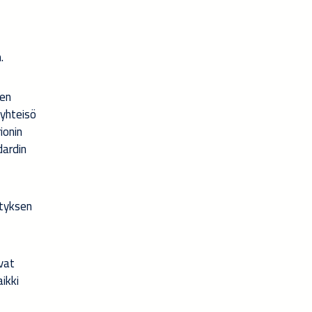
.
ten
syhteisö
ionin
dardin
ityksen
vat
ikki