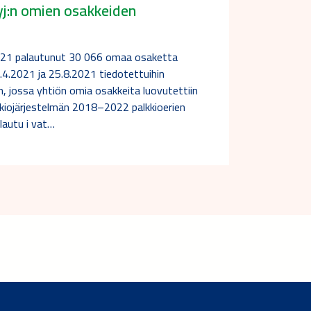
j:n omien osakkeiden
.2021 palautunut 30 066 omaa osaketta
0.4.2021 ja 25.8.2021 tiedotettuihin
, jossa yhtiön omia osakkeita luovutettiin
kkiojärjestelmän 2018–2022 palkkioerien
lautu i vat…