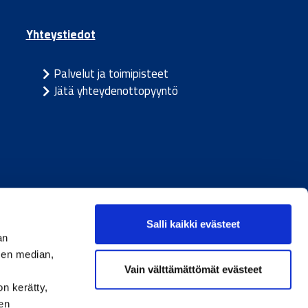
Yhteystiedot
Palvelut ja toimipisteet
Jätä yhteydenottopyyntö
ja
/
Ruotsi
Salli kaikki evästeet
an
sen median,
Vain välttämättömät evästeet
on kerätty,
den