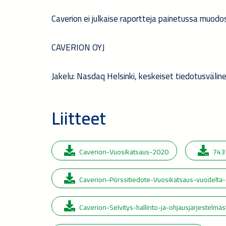
Caverion ei julkaise raportteja painetussa muodo
CAVERION OYJ
Jakelu: Nasdaq Helsinki, keskeiset tiedotusvälin
Liitteet
Caverion-Vuosikatsaus-2020
743
Caverion-Pörssitiedote-Vuosikatsaus-vuodelta-
Caverion-Selvitys-hallinto-ja-ohjausjärjestelmä