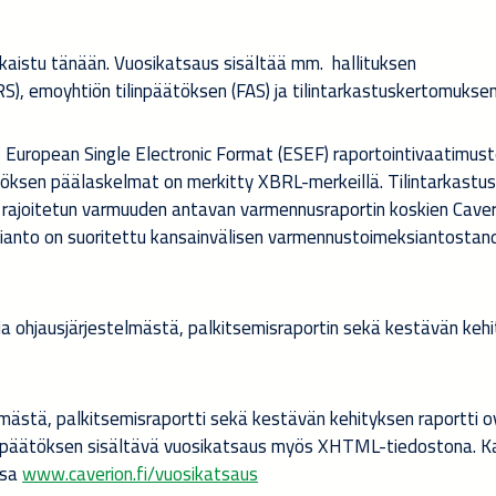
kaistu tänään. Vuosikatsaus sisältää mm. hallituksen
S), emoyhtiön tilinpäätöksen (FAS) ja tilintarkastuskertomuksen
 European Single Electronic Format (ESEF) raportointivaatimus
öksen päälaskelmat on merkitty XBRL-merkeillä. Tilintarkastu
 rajoitetun varmuuden antavan varmennusraportin koskien Caver
anto on suoritettu kansainvälisen varmennustoimeksiantostan
 ja ohjausjärjestelmästä, palkitsemisraportin sekä kestävän keh
elmästä, palkitsemisraportti sekä kestävän kehityksen raportti o
linpäätöksen sisältävä vuosikatsaus myös XHTML-tiedostona. Ka
ssa
www.caverion.fi/vuosikatsaus