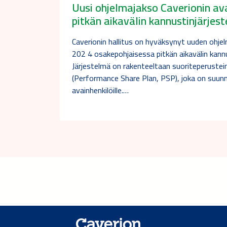
Uusi ohjelmajakso Caverionin av
pitkän aikavälin kannustinjärjes
Caverionin hallitus on hyväksynyt uuden ohje
202 4 osakepohjaisessa pitkän aikavälin kann
Järjestelmä on rakenteeltaan suoriteperuste
(Performance Share Plan, PSP), joka on suunna
avainhenkilöille.…