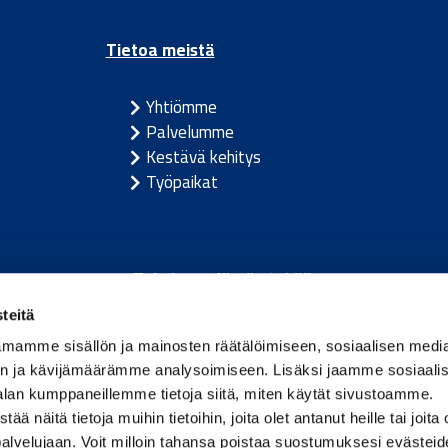
Tietoa meistä
Yhtiömme
Palvelumme
Kestävä kehitys
Työpaikat
Toimivan elämän tekijä.
teitä
m
/
Itävalta
/
Tanska
/
Viro
/
Saksa
/
Latvia
/
Liettua
/
Nor
mamme sisällön ja mainosten räätälöimiseen, sosiaalisen medi
n ja kävijämäärämme analysoimiseen. Lisäksi jaamme sosiaali
alan kumppaneillemme tietoja siitä, miten käytät sivustoamme.
näitä tietoja muihin tietoihin, joita olet antanut heille tai joita 
palvelujaan. Voit milloin tahansa poistaa suostumuksesi evästei