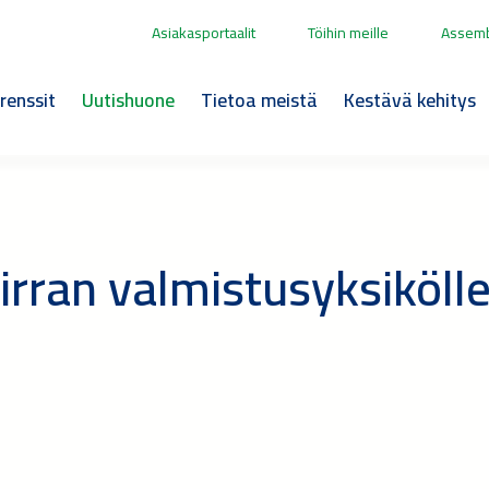
Asiakasportaalit
Töihin meille
Assemb
renssit
Uutishuone
Tietoa meistä
Kestävä kehitys
irran valmistusyksiköll