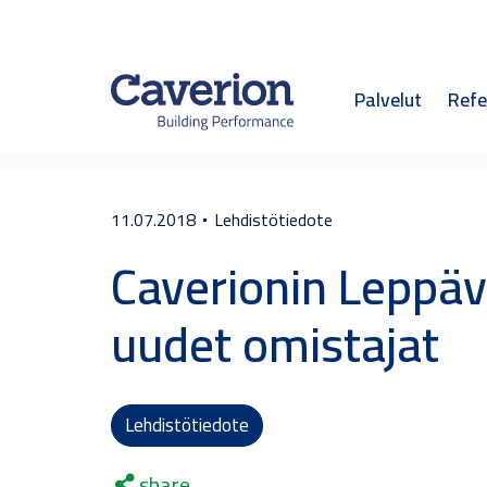
Palvelut
Refe
11.07.2018
Lehdistötiedote
Caverionin Leppäv
uudet omistajat
Lehdistötiedote
share