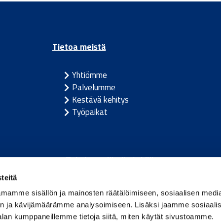
Tietoa meistä
Yhtiömme
Palvelumme
Kestävä kehitys
Työpaikat
Toimivan elämän tekijä.
teitä
m
/
Itävalta
/
Tanska
/
Viro
/
Saksa
/
Latvia
/
Liettua
/
Nor
mamme sisällön ja mainosten räätälöimiseen, sosiaalisen medi
n ja kävijämäärämme analysoimiseen. Lisäksi jaamme sosiaali
alan kumppaneillemme tietoja siitä, miten käytät sivustoamme.