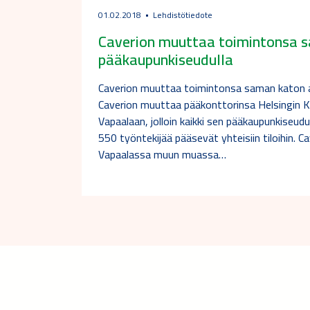
01.02.2018
Lehdistötiedote
Caverion muuttaa toimintonsa s
pääkaupunkiseudulla
Caverion muuttaa toimintonsa saman katon a
Caverion muuttaa pääkonttorinsa Helsingin 
Vapaalaan, jolloin kaikki sen pääkaupunkiseud
550 työntekijää pääsevät yhteisiin tiloihin. Cav
Vapaalassa muun muassa…