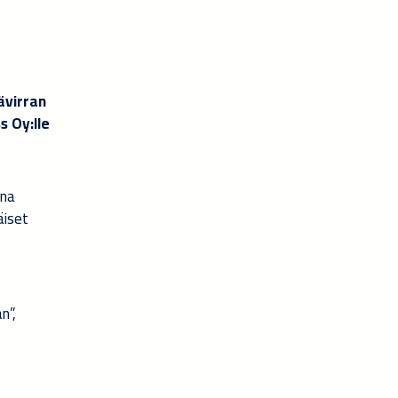
ävirran
s Oy:lle
ina
äiset
n”,