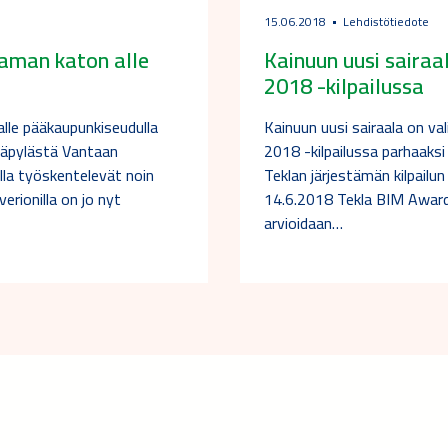
15.06.2018
Lehdistötiedote
aman katon alle
Kainuun uusi sairaa
2018 -kilpailussa
lle pääkaupunkiseudulla
Kainuun uusi sairaala on v
Käpylästä Vantaan
2018 -kilpailussa parhaaksi
ulla työskentelevät noin
Teklan järjestämän kilpailun 
erionilla on jo nyt
14.6.2018 Tekla BIM Awards
arvioidaan…