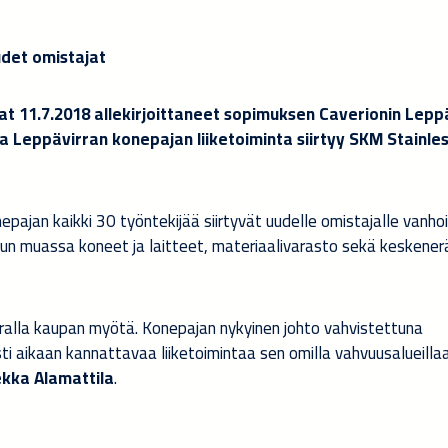
udet omistajat
at 11.7.2018 allekirjoittaneet sopimuksen Caverionin Lepp
a Leppävirran konepajan liiketoiminta siirtyy SKM Stainles
pajan kaikki 30 työntekijää siirtyvät uudelle omistajalle vanho
uun muassa koneet ja laitteet, materiaalivarasto sekä keskener
ralla kaupan myötä. Konepajan nykyinen johto vahvistettuna
sti aikaan kannattavaa liiketoimintaa sen omilla vahvuusalueillaa
kka Alamattila
.