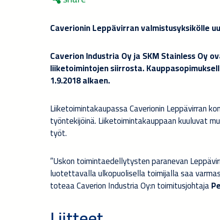
Caverionin Leppävirran valmistusyksikölle u
Caverion Industria Oy ja SKM Stainless Oy ov
liiketoimintojen siirrosta. Kauppasopimuksell
1.9.2018 alkaen.
Liiketoimintakaupassa Caverionin Leppävirran kone
työntekijöinä. Liiketoimintakauppaan kuuluvat m
työt.
”Uskon toimintaedellytysten paranevan Leppävir
luotettavalla ulkopuolisella toimijalla saa varma
toteaa Caverion Industria Oy:n toimitusjohtaja
Pe
Liitteet