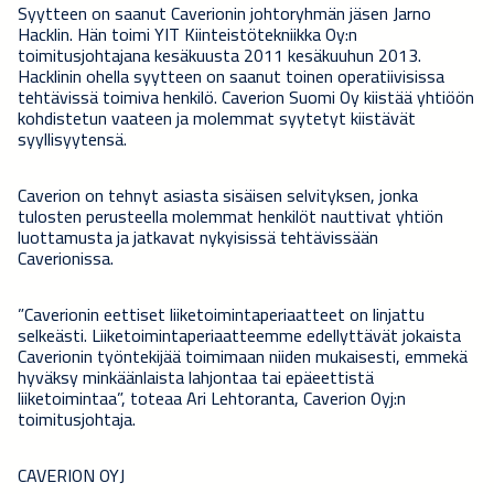
Syytteen on saanut Caverionin johtoryhmän jäsen Jarno
Hacklin. Hän toimi YIT Kiinteistötekniikka Oy:n
toimitusjohtajana kesäkuusta 2011 kesäkuuhun 2013.
Hacklinin ohella syytteen on saanut toinen operatiivisissa
tehtävissä toimiva henkilö. Caverion Suomi Oy kiistää yhtiöön
kohdistetun vaateen ja molemmat syytetyt kiistävät
syyllisyytensä.
Caverion on tehnyt asiasta sisäisen selvityksen, jonka
tulosten perusteella molemmat henkilöt nauttivat yhtiön
luottamusta ja jatkavat nykyisissä tehtävissään
Caverionissa.
”Caverionin eettiset liiketoimintaperiaatteet on linjattu
selkeästi. Liiketoimintaperiaatteemme edellyttävät jokaista
Caverionin työntekijää toimimaan niiden mukaisesti, emmekä
hyväksy minkäänlaista lahjontaa tai epäeettistä
liiketoimintaa”, toteaa Ari Lehtoranta, Caverion Oyj:n
toimitusjohtaja.
CAVERION OYJ