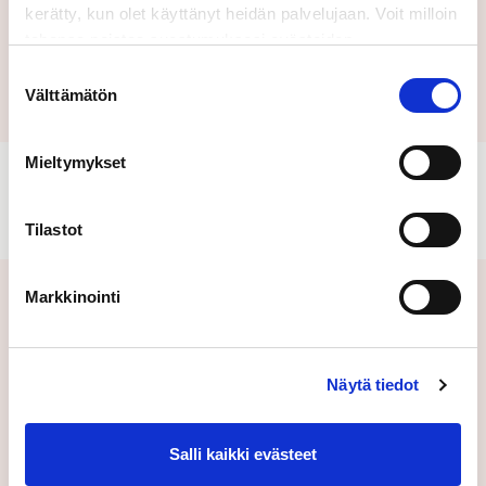
kerätty, kun olet käyttänyt heidän palvelujaan. Voit milloin
tahansa poistaa suostumuksesi evästeiden
Lähetä
käyttöön Evästeet-sivulla.
Suostumuksen
Välttämätön
valinta
Mieltymykset
Tilastot
Markkinointi
Aiheeseen liittyvät uutiset
Näytä tiedot
Salli kaikki evästeet