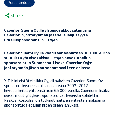
Pörssitiedote
share
Caverion Suomi Oy:lle yhteisösakkovaatimus ja
Caverionin johtoryhmän jäsenelle lahjussyyte
urheilusponsorointiin liittyen
Caverion Suomi Oy:lle vaaditaan vähintään 300 000 euron
suuruista yhteisösakkoa liittyen hevosurheilun
sponsorointiin Suomessa. Lisäksi Caverion Oyj:n
johtoryhmän jäsen on saanut syytteen asiassa.
YIT Kiinteistötekniikka Oy, eli nykyinen Caverion Suomi Oy,
sponsoroi kyseessä olevina vuosina 2007–2012
hevosurheilua yhteensä noin 65 000 eurolla. Caverionin lisäksi
useat muut yritykset sponsoroivat kyseistä kohdetta.
Keskusrikospoliisi on tutkinut näitä eri yritysten maksamia
sponsoritukia epäillen niiden olleen lahjuksia.