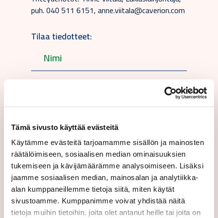
puh. 040 511 6151, anne.viitala@caverion.com
Tilaa tiedotteet:
Suomeksi
Tämä sivusto käyttää evästeitä
Käytämme evästeitä tarjoamamme sisällön ja mainosten
Lähettämällä tämän lomakkeen hyväksyt
räätälöimiseen, sosiaalisen median ominaisuuksien
käyttöehtomme.
tukemiseen ja kävijämäärämme analysoimiseen. Lisäksi
jaamme sosiaalisen median, mainosalan ja analytiikka-
alan kumppaneillemme tietoja siitä, miten käytät
sivustoamme. Kumppanimme voivat yhdistää näitä
tietoja muihin tietoihin, joita olet antanut heille tai joita on