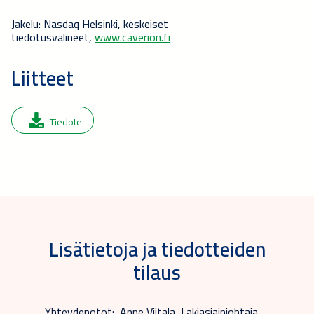
Jakelu: Nasdaq Helsinki, keskeiset
tiedotusvälineet,
www.caverion.fi
Liitteet
Tiedote
Lisätietoja ja tiedotteiden
tilaus
Yhteydenotot: Anne Viitala, Lakiasiainjohtaja,