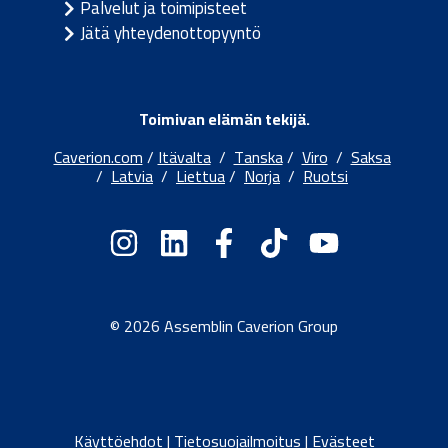
Palvelut ja toimipisteet
Jätä yhteydenottopyyntö
Toimivan elämän tekijä.
Caverion.com
/
Itävalta
/
Tanska
/
Viro
/
Saksa
/
Latvia
/
Liettua
/
Norja
/
Ruotsi
© 2026 Assemblin Caverion Group
Käyttöehdot
|
Tietosuojailmoitus
|
Evästeet