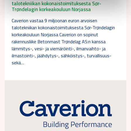
talotekniikan kokonaistoimituksesta Sør-
Trøndelagin korkeakouluun Norjassa
Caverion vastaa 9 miljoonan euron arvoisen
talotekniikan kokonaistoimituksesta Sør-Trøndelagin
korkeakouluun Norjassa Caverion on sopinut
rakennusliike Betonmast Trøndelag AS:n kanssa
lämmitys-, vesi- ja viemäröinti-, ilmanvaihto- ja
ilmastointi-, jäähdytys-, sähköistys-, turvallisuus-
sekä…