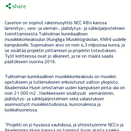
share
Caverion on sopinut rakennusyhtiö NCC AB:n kanssa
lämmitys-, vesi- ja viemäri-, jäähdytys- ja sähköjärjestelmien
toimittamisesta Tukholman kuninkaallisen
musiikkikorkeakoulun (Kungliga Musikhögskolan, KMH) uudelle
kampukselle. Sopimuksen arvo on noin 4,3 miljoonaa euroa, ja
se sisältää projektin johtamisen ja projektin toteutuksen.
Työt kohteessa ovat jo alkaneet, ja ne on määrä saada
päätökseen vuonna 2016.
Tukholman kuninkaallinen musiikkikorkeakoulu on musiikin
opetukseen ja tutkimukseen erikoistunut valtion yliopisto.
Akademiska Husin omistaman uuden kampuksen pinta-ala on
noin 21 000 m2 . Hankkeeseen sisältyvät viemäröinnin,
jäähdytys- ja sähköjärjestelmien sekä valaistuksen
asennustyöt musiikkistudioissa, kuorosaleissa ja
luokkahuoneissa.
“Projekti on jo hyvässä vauhdissa, ja yhteistyömme NCC:n ja
Akademiska Husin kanssa on toiminut hyvin alusta saakka.