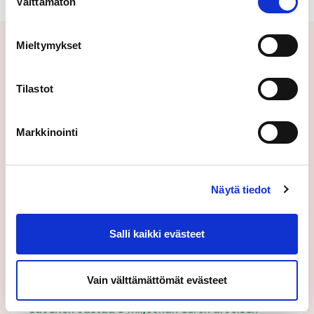
Välttämätön
valinta
Mieltymykset
Aiheeseen liittyvät uutiset
Tilastot
Markkinointi
Näytä tiedot
Salli kaikki evästeet
Vain välttämättömät evästeet
08.01.2015
Sijoittajauutinen
Caverion vastaa 9 miljoonan euron arvoisen