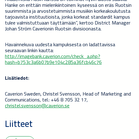
Hanke on erittäin mielenkiintoinen: kyseessä on eräs Ruotsin
suurimmista ja arvostetuimmista musiikin korkeakoulutusta
tarjoavista instituutioista, jonka korkeat standardit kampus
tulee valmistuttuaan täyttämään”, kertoo District Manager
Johan Ström Caverionin Ruotsin divisioonasta.
Havainnekuva uudesta kampuksesta on ladattavissa
seuraavan linkin kautta:
http://imagebank.caverion.com/check_a.php?
hash=b753c3a6b07b9e104c285a36fcb46c76
Lisätiedot:
Caverion Sweden, Christel Svensson, Head of Marketing and
Communications, tel.: +46 8 705 32 17,
christel.svensson@caverion.se
Liitteet