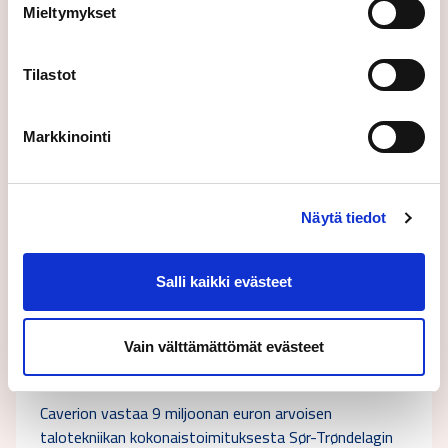
Mieltymykset
Tilastot
Markkinointi
Näytä tiedot
Salli kaikki evästeet
08.01.2015
Sijoittajauutinen
Caverion vastaa 9 miljoonan euron arvoisen
Vain välttämättömät evästeet
talotekniikan kokonaistoimituksesta Sør-
Trøndelagin korkeakouluun Norjassa
Caverion vastaa 9 miljoonan euron arvoisen
talotekniikan kokonaistoimituksesta Sør-Trøndelagin