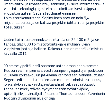
ilmanvaihto- ja ilmastointi-, sähköistys- sekä informaatio- ja
viestintäteknologiajärjestelmien toimittamisesta Uppsalan
yliopiston uuteen Segerstedthuset-nimiseen
toimistorakennukseen. Sopimuksen arvo on noin 5,4
miljoonaa euroa, ja se kattaa projektin johtamisen ja projektin
toteutuksen.
Uuden toimistorakennuksen pinta-ala on 22 100 m2, ja se
tarjoaa tilat 600 toimistotyöntekijälle mukaan lukien
yliopiston johto ja hallinto. Rakennuksen on määrä valmistua
keväällä 2017.
”Olemme ylpeitä, että saamme antaa oman panoksemme
Ruotsin vanhimpien ja arvostetuimpien yliopistojen joukkoon
kuuluvan korkeakoulun jatkuvaan kehitykseen. Valmistuttuaan
Segerstedthuset tulee olemaan moderni toimistorakennus,
jonka älykkäät ja käyttäjäystävälliset tekniset ratkaisut
tarjoavat miellyttävän työympäristön työntekijöille,
opiskelijoille ja vierailijoille”, sanoo Thomas Jansson, Caverionin
Ruotsin divisioonan aluejohtaja.