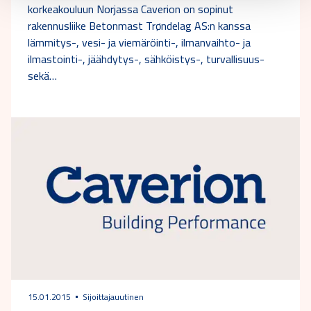
korkeakouluun Norjassa Caverion on sopinut
rakennusliike Betonmast Trøndelag AS:n kanssa
lämmitys-, vesi- ja viemäröinti-, ilmanvaihto- ja
ilmastointi-, jäähdytys-, sähköistys-, turvallisuus-
sekä…
15.01.2015
Sijoittajauutinen