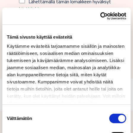
Lähettämällä tämän lomakkeen hyväksyt
käyttöehtomme.
Tämä sivusto käyttää evästeitä
Käytämme evästeitä tarjoamamme sisällön ja mainosten
Lähetä
räätälöimiseen, sosiaalisen median ominaisuuksien
tukemiseen ja kävijämäärämme analysoimiseen. Lisäksi
jaamme sosiaalisen median, mainosalan ja analytiikka-
alan kumppaneillemme tietoja siitä, miten käytät
sivustoamme. Kumppanimme voivat yhdistää näitä
tietoja muihin tietoihin, joita olet antanut heille tai joita on
kerätty, kun olet käyttänyt heidän palvelujaan. Voit milloin
tahansa poistaa suostumuksesi evästeiden
käyttöön Evästeet-sivulla.
Suostumuksen
Välttämätön
valinta
Aiheeseen liittyvät uutiset