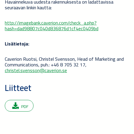
Havainnekuva uudesta rakennuksesta on ladattavissa
seuraavan linkin kautta:
http://imagebank.caverion.com/check_a.php?
hash=dad98807c040d836876d1cf4ec0409bd
Lisätietoja:
Caverion Ruotsi, Christel Svensson, Head of Marketing and
Communications, puh.: +46 8 705 32 17,
christel.svensson@caverion.se
Liitteet
PDF