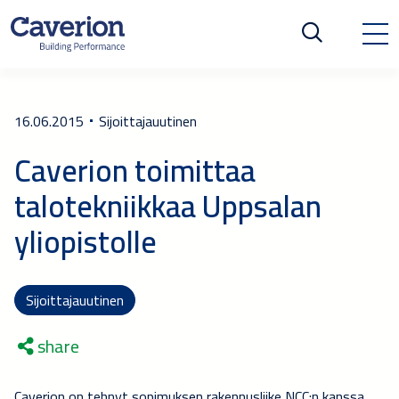
16.06.2015
Sijoittajauutinen
Caverion toimittaa
talotekniikkaa Uppsalan
yliopistolle
Sijoittajauutinen
share
Caverion on tehnyt sopimuksen rakennusliike NCC:n kanssa