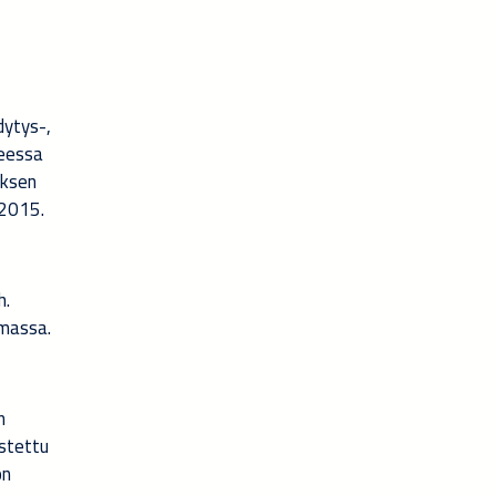
dytys-,
seessa
yksen
 2015.
h.
lmassa.
n
ustettu
on