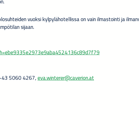
n.
losuhteiden vuoksi kylpylähotellissa on vain ilmastointi ja ilman
mpötilan sijaan.
p?hash=ebe9335e2973e9aba4524136c89d7f79
h. +43 5060 4267,
eva.winterer@caverion.at