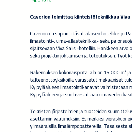
Caverion toimittaa kiinteistötekniikkaa Viva S
Caverion on sopinut itävaltalaisen hotelliketju 
ilmastointi-, uima-allastekniikka- sekä palonsuo
sijaitsevaan Viva Salis -hotelliin. Hankkeen arvo
sekä projektin johtamisen ja toteutuksen. Työt 
Rakennuksen kokonaispinta-ala on 15 000 m² ja se
talteenottoyksiköillä varustetut mekaaniset tulo
Kylpyläalueen ilmastointikanavat valmistetaan mu
Kylpyläalueen ja suolavesialtaan uimaveden käsit
Teknisten järjestelmien ja tuotteiden suunnittelu
asettamiin vaatimuksiin. Esimerkiksi vierashuonei
ylimääräisillä ilmalämpöpattereilla. Tasaisesta s