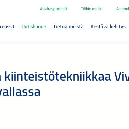
Asiakasportaalit
Töihin meille
Assemb
renssit
Uutishuone
Tietoa meistä
Kestävä kehitys
 kiinteistötekniikkaa Vi
ävallassa