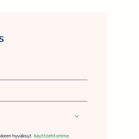
s
akkeen hyväksyt
käyttöehtomme.