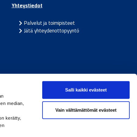
Yhteystiedot
Palvelut ja toimipisteet
Jätä yhteydenottopyyntö
ja
/
Ruotsi
Salli kaikki evästeet
an
sen median,
Vain välttämättömät evästeet
on kerätty,
den