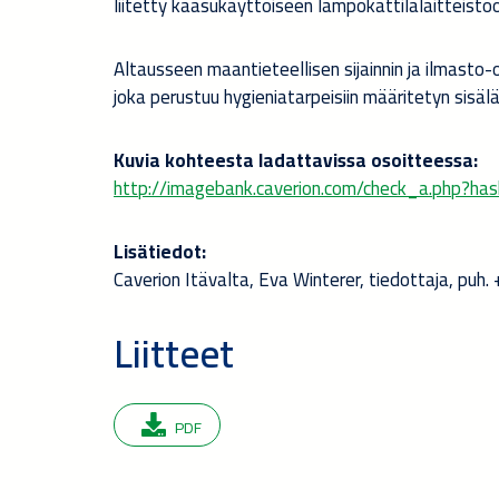
liitetty kaasukäyttöiseen lämpökattilalaitteistoo
Altausseen maantieteellisen sijainnin ja ilmasto-o
joka perustuu hygieniatarpeisiin määritetyn sisälä
Kuvia kohteesta ladattavissa osoitteessa:
http://imagebank.caverion.com/check_a.ph
Lisätiedot:
Caverion Itävalta, Eva Winterer, tiedottaja, pu
Liitteet
PDF