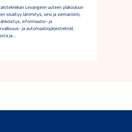
talotekniikan Levangerin uuteen yläkouluun
n sisältyy lämmitys, vesi ja viemäröinti,
sähköistys, informaatio- ja
rvallisuus- ja automaatiojärjestelmät.
usta ja…