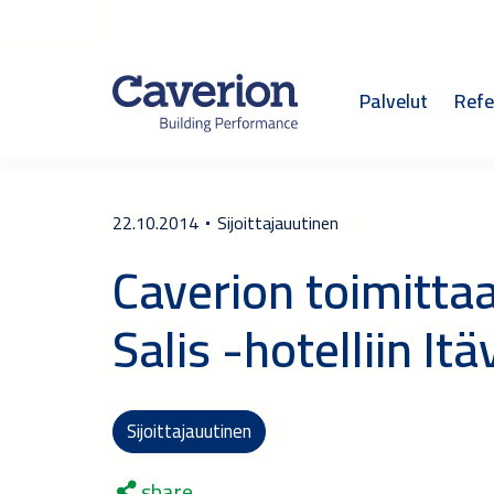
Palvelut
Refe
22.10.2014
Sijoittajauutinen
Caverion toimittaa
Salis -hotelliin It
Sijoittajauutinen
share