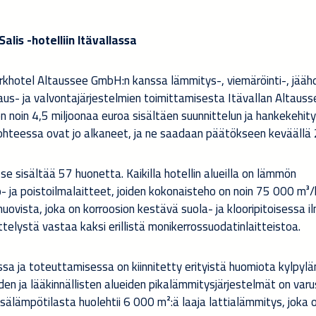
alis -hotelliin Itävallassa
Parkhotel Altaussee GmbH:n kanssa lämmitys-, viemäröinti-, jääh
jaus- ja valvontajärjestelmien toimittamisesta Itävallan Altaus
 on noin 4,5 miljoonaa euroa sisältäen suunnittelun ja hankekehit
kohteessa ovat jo alkaneet, ja ne saadaan päätökseen keväällä
 sisältää 57 huonetta. Kaikilla hotellin alueilla on lämmön
- ja poistoilmalaitteet, joiden kokonaisteho on noin 75 000 m³/
ovista, joka on korroosion kestävä suola- ja klooripitoisessa i
telystä vastaa kaksi erillistä monikerrossuodatinlaitteistoa.
ssa ja toteuttamisessa on kiinnitetty erityistä huomiota kylpylä
den ja lääkinnällisten alueiden pikalämmitysjärjestelmät on var
isälämpötilasta huolehtii 6 000 m²:ä laaja lattialämmitys, joka 