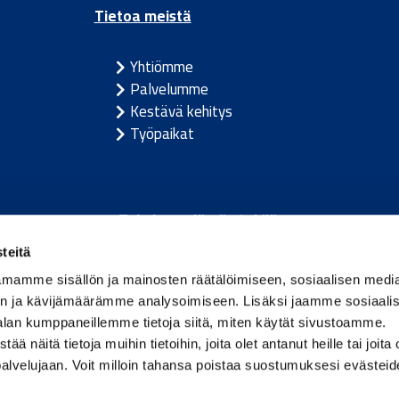
Tietoa meistä
Yhtiömme
Palvelumme
Kestävä kehitys
Työpaikat
Toimivan elämän tekijä.
teitä
m
/
Itävalta
/
Tanska
/
Viro
/
Saksa
/
Latvia
/
Liettua
/
Nor
mamme sisällön ja mainosten räätälöimiseen, sosiaalisen medi
n ja kävijämäärämme analysoimiseen. Lisäksi jaamme sosiaali
alan kumppaneillemme tietoja siitä, miten käytät sivustoamme.
näitä tietoja muihin tietoihin, joita olet antanut heille tai joita 
palvelujaan. Voit milloin tahansa poistaa suostumuksesi evästei
.