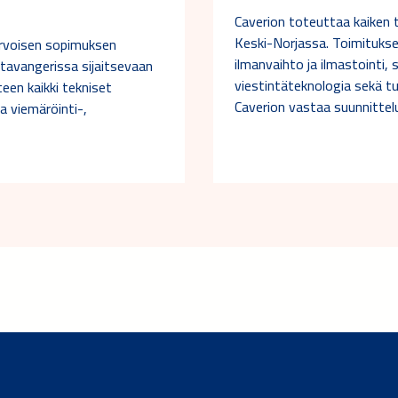
Caverion toteuttaa kaiken 
Keski-Norjassa. Toimituksee
arvoisen sopimuksen
ilmanvaihto ja ilmastointi, 
tavangerissa sijaitsevaan
viestintäteknologia sekä tu
een kaikki tekniset
Caverion vastaa suunnittel
a viemäröinti-,