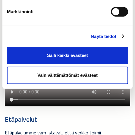
selvää, että asiakkaat tietävät aina tarkalleen, mitä
tapahtuu (projektivaiheesta huoltoon tai korjauksiin)
Markkinointi
yhden yksinkertaisen sovelluksen kautta:
Caverion
SmartView
.
Näytä tiedot
Salli kaikki evästeet
Vain välttämättömät evästeet
Etäpalvelut
Etäpalvelumme varmistavat, että verkko toimii