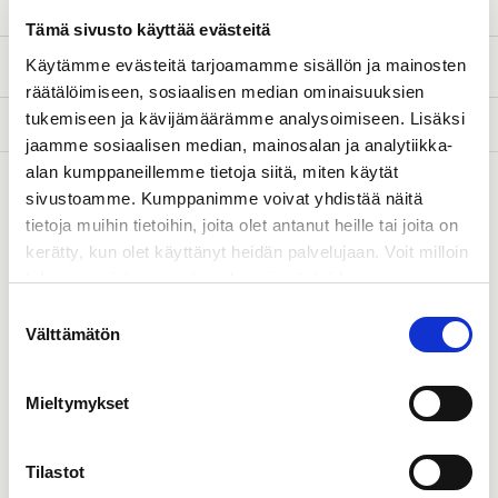
Valvonta ja tuki
Tämä sivusto käyttää evästeitä
Innovaatiot
Käytämme evästeitä tarjoamamme sisällön ja mainosten
räätälöimiseen, sosiaalisen median ominaisuuksien
tukemiseen ja kävijämäärämme analysoimiseen. Lisäksi
jaamme sosiaalisen median, mainosalan ja analytiikka-
alan kumppaneillemme tietoja siitä, miten käytät
sivustoamme. Kumppanimme voivat yhdistää näitä
Suosituimmat CPO-palvelumme:
tietoja muihin tietoihin, joita olet antanut heille tai joita on
kerätty, kun olet käyttänyt heidän palvelujaan. Voit milloin
tahansa poistaa suostumuksesi evästeiden
käyttöön Evästeet-sivulla.
Suostumuksen
Avaimet käteen -asennukset
Välttämätön
valinta
Avaimet käteen -periaatteella asennetut laturit ja
latausasemat
kattavat
kaiken energia- tai
Mieltymykset
suunnittelutarpeiden neuvonnasta
kohdekatselmuksee
n
,
projektisuunnitelmaan,
Tilastot
rakennustöihin ja asennukseen. On sanomattakin