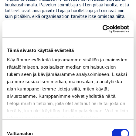
kuukausihinnalla. Palvelun toimittaja sitten pitää huolta, että
laitteet ovat aina päivitettyjä ja huollettuja ja toimivat niin
kuin pitääkin, eikä organisaation tarvitse itse omistaa niitä.
Pandemian aiheuttama ikävä, muttei välttämättä laajasti
tunnettu lieveilmiö, on puolestaan globaali elektroniikan
komponenttipula. Aiemmin yön yli tilattujen tuotteiden
toimituksessa saattaa nykyään kulua kuukausia.
Syynä
Tämä sivusto käyttää evästeitä
komponenttipulaan ovat kysynnän voimakas kasvu ja
kuljetusten sakkaaminen
. On odotettavissa, että tilanne
Käytämme evästeitä tarjoamamme sisällön ja mainosten
tasaantuu vasta vuoden tai parin päästä. Nyt kannattaakin
räätälöimiseen, sosiaalisen median ominaisuuksien
olla todella hyvissä ajoin liikkeellä, jos haluaa saada AV-
tukemiseen ja kävijämäärämme analysoimiseen. Lisäksi
projektin maaliin tai tilan käyttöön ajallaan.
jaamme sosiaalisen median, mainosalan ja analytiikka-
alan kumppaneillemme tietoja siitä, miten käytät
Konsultoin mielelläni, mikäli sinunkin organisaatiossasi on
sivustoamme. Kumppanimme voivat yhdistää näitä
herännyt uusia tarpeita AV-teknologian suhteen.
Yhteystietoni löydät alta:
tietoja muihin tietoihin, joita olet antanut heille tai joita on
kerätty, kun olet käyttänyt heidän palvelujaan. Voit milloin
tahansa poistaa suostumuksesi evästeiden
share
käyttöön Evästeet-sivulla.
Suostumuksen
Välttämätön
valinta