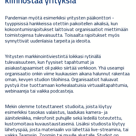
kiinnostaa yrityksiä
Pandemian myötä esimerkiksi yritysten pääkonttori -
tyyppisissä hankkeissa otettiin paikoitellen aikalisä, kun
kokoontumisrajoitukset laittoivat organisaatiot miettimään
toimistojensa tulevaisuutta. Toisaalta rajoitukset myös
synnyttivät uudenlaisia tarpeita ja ideoita.
Yritysten markkinointiviestintä loikkasi rytinällä
tulevaisuuteen, kun fyysiset tapahtumat ja
asiakastapaamiset oli pakko siirtää verkkoon. Yhä useampi
organisaatio onkin viime kuukausien aikana halunnut rakentaa
oman, kevyen studion tiloihinsa. Organisaatiot haluavat
pystyä itse tuottamaan korkealaatuisia virtuaalitapahtumia,
webinaareja tai vaikka podcasteja.
Mekin olemme toteuttaneet studioita, joista löytyy
esimerkiksi tasokas valaistus, laadukas kamera- ja
äänitekniikka, mikrofonit puhujille sekä ledeillä toteutettu,
kustomoitava kuvaustaustaseinä. Lisäksi studiosta löytyy
lähetyspää, josta materiaalin voi lähettää live-streamina, tai
vaikka Teamsiin, Zoomiin tai muulle alustalle. Studiot on