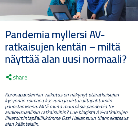
Pandemia myllersi AV-
ratkaisujen kentän – miltä
näyttää alan uusi normaali?
share
Koronapandemian vaikutus on näkynyt etäratkaisujen
kysynnän roimana kasvuna ja virtuaalitapahtumiin
panostamisena. Mitä muita muutoksia pandemia toi
audiovisuaalisiin ratkaisuihin? Lue blogista AV-ratkaisujen
liiketoimintapäällikkömme Ossi Hakansuun tilannekatsaus
alan käänteisiin.