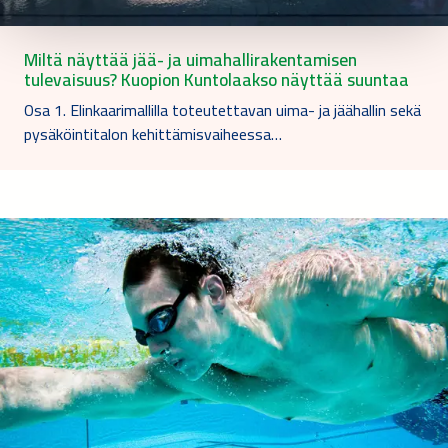
Miltä näyttää jää- ja uimahallirakentamisen
tulevaisuus? Kuopion Kuntolaakso näyttää suuntaa
Osa 1. Elinkaarimallilla toteutettavan uima- ja jäähallin sekä
pysäköintitalon kehittämisvaiheessa…