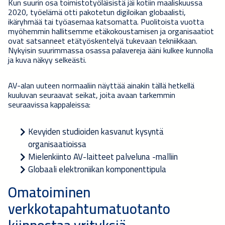
Kun suurin osa toimistotyöläisistä jäi kotiin maaliskuussa
2020, työelämä otti pakotetun digiloikan globaalisti,
ikäryhmää tai työasemaa katsomatta. Puolitoista vuotta
myöhemmin hallitsemme etäkokoustamisen ja organisaatiot
ovat satsanneet etätyöskentelyä tukevaan tekniikkaan.
Nykyisin suurimmassa osassa palavereja ääni kulkee kunnolla
ja kuva näkyy selkeästi.
AV-alan uuteen normaaliin näyttää ainakin tällä hetkellä
kuuluvan seuraavat seikat, joita avaan tarkemmin
seuraavissa kappaleissa:
Kevyiden studioiden kasvanut kysyntä
organisaatioissa
Mielenkiinto AV-laitteet palveluna -malliin
Globaali elektroniikan komponenttipula
Omatoiminen
verkkotapahtumatuotanto