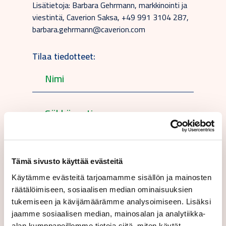
Lisätietoja: Barbara Gehrmann, markkinointi ja
viestintä, Caverion Saksa, +49 991 3104 287,
barbara.gehrmann@caverion.com
Tilaa tiedotteet:
Suomeksi
Tämä sivusto käyttää evästeitä
Lähettämällä tämän lomakkeen hyväksyt
Käytämme evästeitä tarjoamamme sisällön ja mainosten
käyttöehtomme.
räätälöimiseen, sosiaalisen median ominaisuuksien
tukemiseen ja kävijämäärämme analysoimiseen. Lisäksi
jaamme sosiaalisen median, mainosalan ja analytiikka-
alan kumppaneillemme tietoja siitä, miten käytät