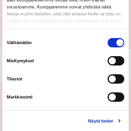
sivustoamme. Kumppanimme voivat yhdistää näitä
tietoja muihin tietoihin, joita olet antanut heille tai joita on
kerätty, kun olet käyttänyt heidän palvelujaan. Voit milloin
Lähetä
tahansa poistaa suostumuksesi evästeiden
käyttöön Evästeet-sivulla.
Suostumuksen
Välttämätön
valinta
Mieltymykset
Tilastot
Aiheeseen liittyvät uutiset
Markkinointi
Näytä tiedot