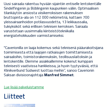
Uusi sairaala rakentuu hyvään sijaintiin entiselle lentokentälle
Sindelfingenin ja Böblingenin kaupunkien väliin. Optimaalisen
tilankäytön ansiosta viisikerroksisen rakennuksen
bruttopinta-ala on 112 000 neliömetriä, kattaen 700
yleissairaanhoidon potilasvuodetta, 13 leikkaussalia,
tukiyksiköt sekä erillisen teknisen kerroksen. Sairaala
varustetaan uusimmalla kiinteistötekniikalla
energiatehokkuuden varmistamiseksi.
"Caverionilla on laaja kokemus sekä teknisenä pääurakoitsijana
toimimisesta että laajojen ratkaisujen toimittamisesta
sairaaloihin, toimistorakennuksiin, teollisuuslaitoksiin ja
lentokentille. Olemme asiakkaillemme kokenut kumppani
teknisesti vaativissa hankkeissa, ja hyvin tyytyväisiä, että
Klinikverbund Südwest luottaa meihin”, sanoo Caverionin
Saksan divisioonajohtaja
Manfred Simmet
.
Lue lisää palveluistamme
Liitteet