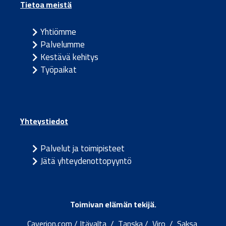
Tietoa meistä
Yhtiömme
Palvelumme
Kestävä kehitys
Työpaikat
Yhteystiedot
Palvelut ja toimipisteet
Jätä yhteydenottopyyntö
Toimivan elämän tekijä.
Caverion.com
/
Itävalta
/
Tanska
/
Viro
/
Saksa