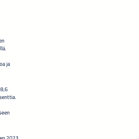
en
lä.
oa ja
 8,6
senttia.
kseen
oden 2023