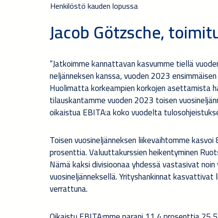
Henkilöstö kauden lopussa
Jacob
Götzsche, toimitu
“Jatkoimme kannattavan kasvumme tiellä vuoden
neljänneksen kanssa, vuoden 2023 ensimmäisen vuo
Huolimatta korkeampien korkojen asettamista haa
tilauskantamme vuoden 2023 toisen vuosineljänne
oikaistua EBITA:a koko vuodelta tulosohjeistuk
Toisen vuosineljänneksen liikevaihtomme kasvoi 8,
prosenttia. Valuuttakurssien heikentyminen Ruots
Nämä kaksi divisioonaa yhdessä vastasivat noin 
vuosineljänneksellä. Yrityshankinnat kasvattivat 
verrattuna.
Oikaistu EBITA:mme parani 11,4 prosenttia 25,5 (2