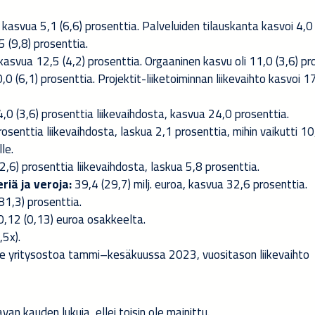
 kasvua 5,1 (6,6) prosenttia. Palveluiden tilauskanta kasvoi 4,0 
5 (9,8) prosenttia.
 kasvua 12,5 (4,2) prosenttia. Orgaaninen kasvu oli 11,0 (3,6) pr
,0 (6,1) prosenttia. Projektit-liiketoiminnan liikevaihto kasvoi 17
 4,0 (3,6) prosenttia liikevaihdosta, kasvua 24,0 prosenttia.
 prosenttia liikevaihdosta, laskua 2,1 prosenttia, mihin vaikutti 10,
le.
 (2,6) prosenttia liikevaihdosta, laskua 5,8 prosenttia.
riä ja veroja:
39,4 (29,7) milj. euroa, kasvua 32,6 prosenttia.
81,3) prosenttia.
,12 (0,13) euroa osakkeelta.
,5x).
e yritysostoa tammi–kesäkuussa 2023, vuositason liikevaihto
an kauden lukuja, ellei toisin ole mainittu.