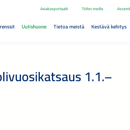
Asiakasportaalit
Töihin meille
Assemb
renssit
Uutishuone
Tietoa meistä
Kestävä kehitys
olivuosikatsaus 1.1.–