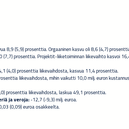
ua 8,9 (5,9) prosenttia. Orgaaninen kasvu oli 8,6 (4,7) prosentti
0 (7,7) prosenttia. Projektit-liiketoiminnan liikevaihto kasvoi 16,
 4,1 (4,0) prosenttia liikevaihdosta, kasvua 11,4 prosenttia.
 prosenttia liikevaihdosta, mihin vaikutti 10,0 milj. euron kustannu
(3,0) prosenttia liikevaihdosta, laskua 49,1 prosenttia.
riä ja veroja:
-12,7 (-9,3) milj. euroa.
0,03 (0,09) euroa osakkeelta.