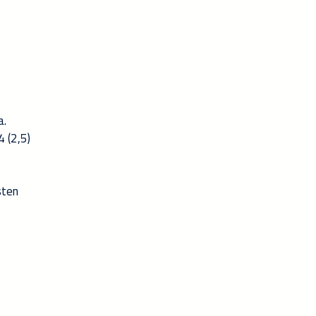
a.
4 (2,5)
sten