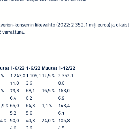
rion-konsernin liikevaihto (2022: 2 352,1 milj. euroa) ja oikai
 verrattuna.
utos
1-6/23
1-6/22
Muutos
1-12/22
 %
1 243,0
1 105,1
12,5 %
2 352,1
11,0
3,6
8,6
 %
79,3
68,1
16,5 %
163,0
6,4
6,2
6,9
1,9 %
65,0
64,3
1,1 %
143,4
5,2
5,8
6,1
,4 %
50,0
40,3
24,0 %
105,8
4,0
3,6
4,5