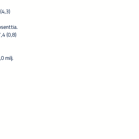
(4,3)
osenttia.
,4 (0,8)
0 milj.