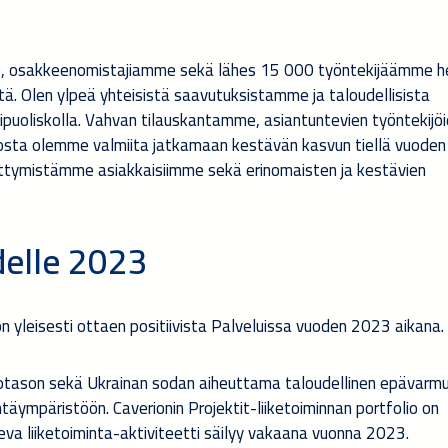
, osakkeenomistajiamme sekä lähes 15 000 työntekijäämme h
. Olen ylpeä yhteisistä saavutuksistamme ja taloudellisista
puoliskolla. Vahvan tilauskantamme, asiantuntevien työntekij
siosta olemme valmiita jatkamaan kestävän kasvun tiellä vuode
kittymistämme asiakkaisiimme sekä erinomaisten ja kestävien
elle 2023
n yleisesti ottaen positiivista Palveluissa vuoden 2023 aikana.
rkotason sekä Ukrainan sodan aiheuttama taloudellinen epävarm
äympäristöön. Caverionin Projektit-liiketoiminnan portfolio on
eva liiketoiminta-aktiviteetti säilyy vakaana vuonna 2023.