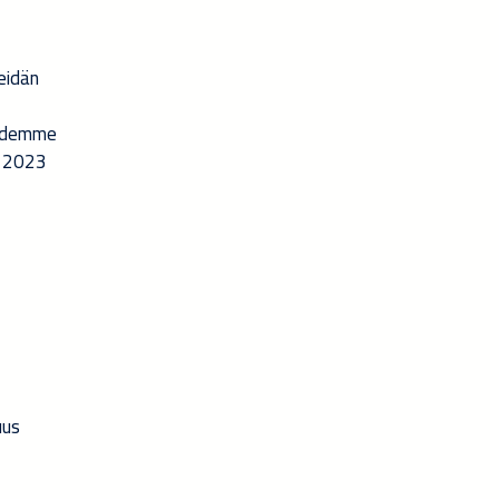
eidän
öidemme
n 2023
uus