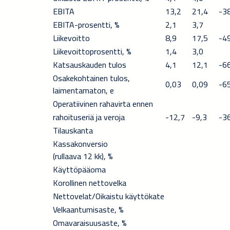
EBITA
13,2
21,4
-3
EBITA-prosentti, %
2,1
3,7
Liikevoitto
8,9
17,5
-4
Liikevoittoprosentti, %
1,4
3,0
Katsauskauden tulos
4,1
12,1
-6
Osakekohtainen tulos,
0,03
0,09
-6
laimentamaton, e
Operatiivinen rahavirta ennen
rahoituseriä ja veroja
-12,7
-9,3
-3
Tilauskanta
Kassakonversio
(rullaava 12 kk), %
Käyttöpääoma
Korollinen nettovelka
Nettovelat/Oikaistu käyttökate
Velkaantumisaste, %
Omavaraisuusaste, %