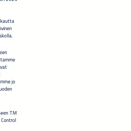
 kautta
ivinen
skolla.
seen
mintamme
ovat
t
lemme jo
vuoden
kseen TM
 Control