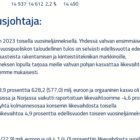
14 937
14 612
2,2 %
14 490
sjohtaja:
 2023 toisella vuosineljänneksellä. Yhdessä vahvan ensimmäis
sipuoliskon taloudellinen tulos on selvästi edellisvuotta edel
steista rakentamisen ja kiinteistötekniikan markkinoille,
ksen lopulla tarjoaa meille vahvan pohjan kasvattaa liikevaiht
semme mukaisesti.
9 prosenttia 628,2 (577,0) milj. euroon ja orgaaninen kasvu oli
issa ja Norjassa vaikutti raportoituun liikevaihtoomme -4,6 pro
yhtä kolmannesosaa konsernin liikevaihdosta toisella
liikevaihtoa 4,9 prosenttia edellisvuoden toiseen vuosineljänne
2,9) milj. euroon ja oli 4,1 (4,0) prosenttiin liikevaihdosta vu