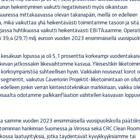
uunun heikentyminen vaikutti negatiivisesti myös oikaistuun
uressa mittakaavassa olevan takanapäin, meillä on edelleen
, mikä vaikuttaa yhä heikentävästi toimintamme tasoon ja sitä
jassa huhtikuussa vaikutti heikentävästi EBITA:aamme. Operati
i 39,4 (29,7) milj. euroon vuoden 2023 ensimmäisellä vuosipuoli
a kesäkuun lopussa ja oli 5,1 prosenttia korkeampi vuodentakai
van jatkossakin liikevaihtomme kasvua. Yleisestikin liiketoi
 korkoympäristöä suhteellisen hyvin. Vaikkakin nousevat korot 
egmentit, vaikutus Caverionin Projektit-liiketoimintaan on ollu
edelleen jonkin verran kiinteistötekniikan markkinaan, vaikka o
Toisaalta odotamme palkkainflaation vähitellen kasvavan loppu
a saimme vuoden 2023 ensimmäisellä vuosipuoliskolla päätö
etoiminnan hankinnan Suomessa ja Virossa sekä CRC Clean Room
kossa laatuyrityksiä, jotka täydentävät kyvykkyyksiämme tai