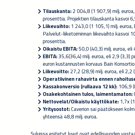
Tilauskanta:
2 004,8 (1 907,9) milj. euroa,
prosenttia. Projektien tilauskanta kasvoi 6,
Liikevaihto:
1 243,0 (1 105,1) milj. euroa,
Palvelut-liiketoiminnan liikevaihto kasvoi 10
prosenttia.
Oikaistu EBITA:
50,0 (40,3) milj. euroa, eli
EBITA:
35,6
(36,4) milj. euroa, eli 2,9 (3,3)
euron kustannusten korvaus Bain Konsortiol
Liikevoitto:
27,2 (28,9) milj. euroa, eli 2,2
Operatiivinen rahavirta ennen rahoituse
Kassakonversio (rullaava 12 kk):
106,9 (
Osakekohtainen tulos, laimentamaton:
0
Nettovelat/Oikaistu käyttökate:
1,7x (1
Yritysostot:
Caverion sai päätökseen kolm
yhteensä 48,8 milj. euroa.
Suluissa esitetyt luvut ovat edellisvuoden vastaav