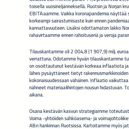
toisella vuosineljänneksellä. Ruotsin ja Norjan kr
EBITA:aamme. Vaikka koronapandemia näyttää su
korkeampi sairastumisaste kuin ennen pandemiaa
kannattavuuteen. Lisäksi odottamaton lakko Nor
rahavirtaamme ennen rahoituseriä ja veroja paran
Tilauskantamme oli 2 004,8 (1 907,9) milj. euro
verrattuna. Odotamme hyvän tilauskantamme tuke
on osoittautunut kestävän korkeaa inflaatiota ja
lähes pysäyttäneet tietyt rakennusmarkkinoiden s
kokonaisuudessaan vähäinen. Inflaatio vaikuttaa 
nähneet materiaalihintojen nousun hidastuvan. 
aikana.
Osana kestävän kasvun strategiamme toteutust
Voima -yhtiöiden sähköasema- ja voimajohtoliik
AB:n hankinnan Ruotsissa. Kartoitamme myös jat