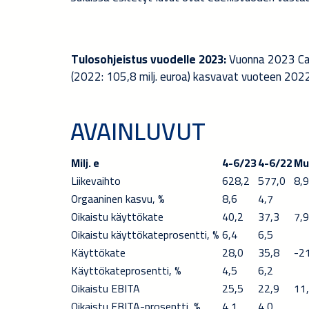
Tulosohjeistus vuodelle 2023:
Vuonna 2023 Cave
(2022: 105,8 milj. euroa) kasvavat vuoteen 2022
AVAINLUVUT
Milj. e
4-6/23
4-6/22
Mu
Liikevaihto
628,2
577,0
8,9
Orgaaninen kasvu, %
8,6
4,7
Oikaistu käyttökate
40,2
37,3
7,9
Oikaistu käyttökateprosentti, %
6,4
6,5
Käyttökate
28,0
35,8
-2
Käyttökateprosentti, %
4,5
6,2
Oikaistu EBITA
25,5
22,9
11
Oikaistu EBITA-prosentti, %
4,1
4,0