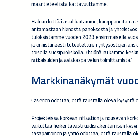
maantieteellistä kattavuuttamme.
Haluan kiittää asiakkaitamme, kumppaneitamme
antamastaan hienosta panoksesta ja yhteistyöstä
tuloksistamme vuoden 2023 ensimmäisellä vuosi
ja onnistuneesti toteutettujen yritysostojen an
toisella vuosipuoliskolla. Yhtiönä jatkamme kes
ratkaisuiden ja asiakaspalvelun toimittamista.”
Markkinanäkymät vuod
Caverion odottaa, että taustalla oleva kysyntä o
Projekteissa korkean inflaation ja nousevan ko
vaikuttaa heikentävästi uudisrakentamisen kysynt
tasapainoinen ja yhtiö odottaa, että taustalla ol