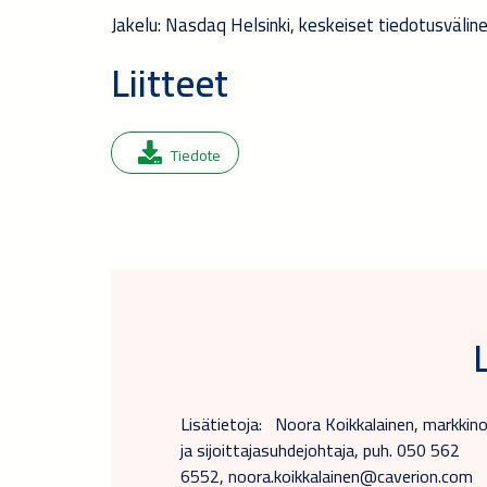
Jakelu:
Nasdaq
Helsinki, keskeiset tiedotusvälin
Liitteet
Tiedote
Lisätietoja: Noora Koikkalainen, markkinoi
ja sijoittajasuhdejohtaja, puh. 050 562
6552, noora.koikkalainen@caverion.com