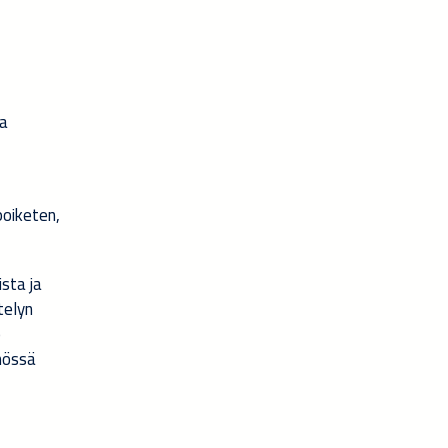
ta
poiketen,
ista ja
telyn
o
nnössä