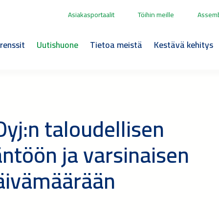
Asiakasportaalit
Töihin meille
Assemb
renssit
Uutishuone
Tietoa meistä
Kestävä kehitys
yj:n taloudellisen
äntöön ja varsinaisen
äivämäärään