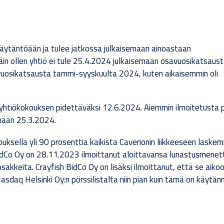
käytäntöään ja tulee jatkossa julkaisemaan ainoastaan
äin ollen yhtiö ei tule 25.4.2024 julkaisemaan osavuosikatsaus
osikatsausta tammi-syyskuulta 2024, kuten aikaisemmin oli
n yhtiökokouksen pidettäväksi 12.6.2024. Aiemmin ilmoitetusta 
ämään 25.3.2024.
ouksella yli 90 prosenttia kaikista Caverionin liikkeeseen laskem
 BidCo Oy on 28.11.2023 ilmoittanut aloittavansa lunastusmenet
sakkeita. Crayfish BidCo Oy on lisäksi ilmoittanut, että se aiko
sdaq Helsinki Oy:n pörssilistalta niin pian kuin tämä on käytä