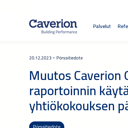
Palvelut
Refe
20.12.2023
Pörssitiedote
Muutos Caverion O
raportoinnin käyt
yhtiökokouksen p
Pörssitiedote