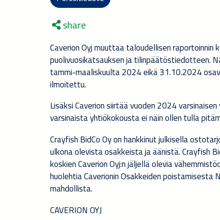
share
Caverion Oyj muuttaa taloudellisen raportoinnin 
puolivuosikatsauksen ja tilinpäätöstiedotteen. N
tammi-maaliskuulta 2024 eikä 31.10.2024 osavu
ilmoitettu.
Lisäksi Caverion siirtää vuoden 2024 varsinaise
varsinaista yhtiökokousta ei näin ollen tulla pit
Crayfish BidCo Oy on hankkinut julkisella ostotarj
ulkona olevista osakkeista ja äänistä. Crayfish
koskien Caverion Oyj:n jäljellä olevia vähemmistöo
huolehtia Caverionin Osakkeiden poistamisesta Na
mahdollista.
CAVERION OYJ