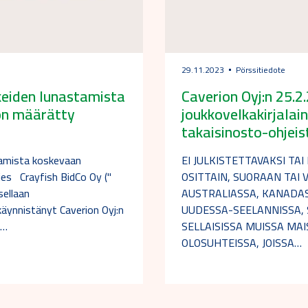
29.11.2023
Pörssitiedote
eiden lunastamista
Caverion Oyj:n 25.
on määrätty
joukkovelkakirjalai
takaisinosto-ohjeis
tamista koskevaan
EI JULKISTETTAVAKSI TA
es Crayfish BidCo Oy ("
OSITTAIN, SUORAAN TAI V
sellaan
AUSTRALIASSA, KANADAS
äynnistänyt Caverion Oyj:n
UUDESSA-SEELANNISSA, 
n…
SELLAISISSA MUISSA MAI
OLOSUHTEISSA, JOISSA…