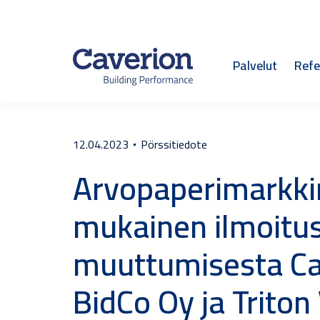
Palvelut
Refe
12.04.2023
Pörssitiedote
Arvopaperimarkkin
mukainen ilmoitu
muuttumisesta Cav
BidCo Oy ja Trito