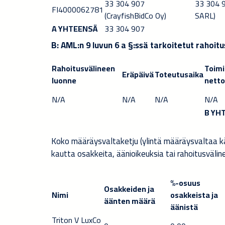
33 304 907
33 304 9
FI4000062781
(Crayfish
BidCo Oy)
SARL)
A YHTEENSÄ
33 304 907
B: AML:n 9 luvun 6 a §:ssä tarkoitetut rahoitu
Rahoitusvälineen
Toimi
Eräpäivä
Toteutusaika
luonne
netto
N/A
N/A
N/A
N/A
B YH
Koko määräysvaltaketju (ylintä määräysvaltaa käy
kautta osakkeita, äänioikeuksia tai rahoitusväline
%-osuus
Osakkeiden ja
Nimi
osakkeista ja
äänten määrä
äänistä
Triton V LuxCo