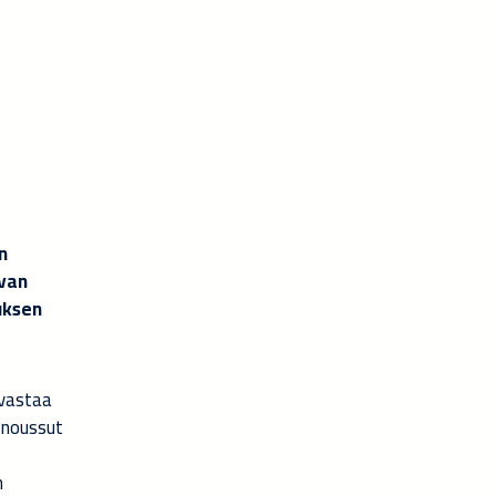
n
ivan
uksen
vastaa
 noussut
n