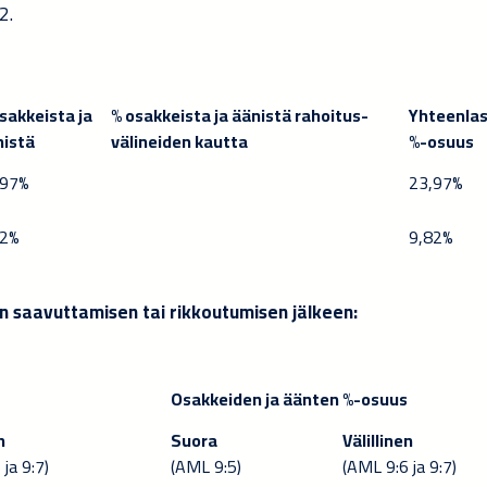
2.
sakkeista ja
% osakkeista ja äänistä rahoitus-
Yhteenla
nistä
välineiden kautta
%-osuus
,97%
23,97%
2%
9
,
82%
n saavuttamisen tai rikkoutumisen jälkeen:
Osakkeiden ja äänten %-osuus
n
Suora
Välillinen
ja 9:7)
(AML 9:5)
(AML 9:6 ja 9:7)