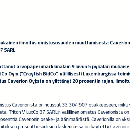
mukainen ilmoitus omistusosuuden muuttumisesta Caverion
 87 SARL
ttanut arvopaperimarkkinalain 9 luvun 5 pykälän mukaise
idCo Oy
:
n (”Crayfish BidCo”, välillisesti Luxembur
g
issa toim
us Caverion Oyj:sta on ylittänyt
20
prosentin rajan. Ilmoit
istus Caverionista on
noussut
33 304 907
osakkeeseen, mikä 
tä. Triton V LuxCo 87 SARL:n välillinen omistus Caverionista on
rosenttia Caverionin osake- ja äänimäärästä. Caverionilla on yksi
lmoituksen prosenttiosuuksien laskennassa on käytetty Caverioni