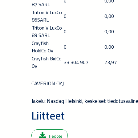
0
0,00
87 SARL
Triton V LuxCo
0
0,00
86
SARL
Triton V LuxCo
0
0,00
89 SARL
Crayfish
0
0,00
HoldCo Oy
Crayfish BidCo
33 304 907
23
,
97
Oy
CAVERION OYJ
Jakelu: Nasdaq Helsinki, keskeiset tiedotusvälin
Liitteet
Tiedote