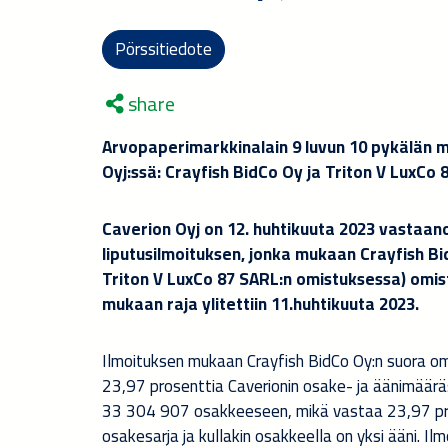
Pörssitiedote
share
Arvopaperimarkkinalain 9 luvun 10 pykälän 
Oyj:ssä
: Crayfish BidCo Oy ja Triton V LuxCo
Caverion Oyj on
12
.
huhti
kuuta 2023 vastaano
liputusilmoituksen, jonka mukaan Crayfish B
Triton V LuxCo 87 SARL:n omistuksessa) omist
mukaan raja ylitettiin
11
.
huhti
kuuta 2023.
Ilmoituksen mukaan Crayfish BidCo Oy:n suora om
23,97
prosenttia Caverionin osake- ja äänimääräs
33 304 907
osakkeeseen, mikä vastaa
23,97
p
osakesarja ja kullakin osakkeella on yksi ääni. I