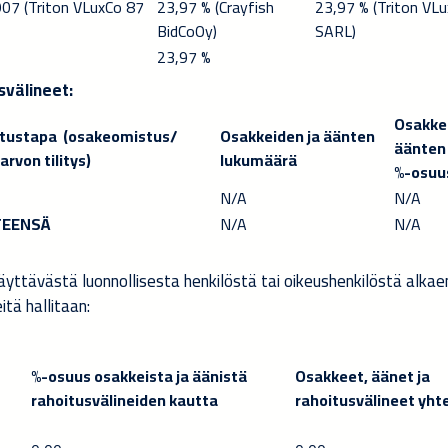
07 (Triton V
LuxCo 87
23,97 %
(Crayfish
23,97
% (Triton V
Lu
BidCo
Oy)
SARL)
23,97
%
svälineet:
Osakkei
tustapa (osakeomistus/
Osakkeiden ja äänten
äänten
arvon tilitys)
lukumäärä
%-osuu
N/A
N/A
TEENSÄ
N/A
N/A
ttävästä luonnollisesta henkilöstä tai oikeushenkilöstä alkaen
itä hallitaan:
%-osuus osakkeista ja äänistä
Osakkeet, äänet ja
rahoitusvälineiden kautta
rahoitusvälineet yh