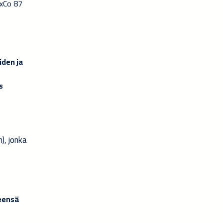
xCo 87
den ja
s
), jonka
teensä