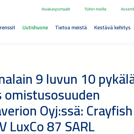
Asiakasportaalit
Töihin meille
Assemb
renssit
Uutishuone
Tietoa meistä
Kestävä kehitys
alain 9 luvun 10 pykäl
s omistusosuuden
erion Oyj:ssä: Crayfish
n V LuxCo 87 SARL