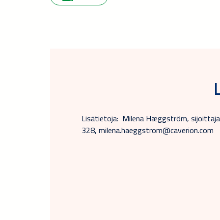
Lisätietoja: Milena Hæggström, sijoittaj
328, milena.haeggstrom@caverion.com