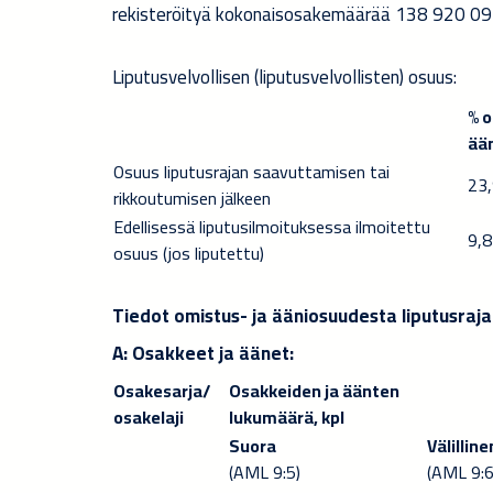
rekisteröityä kokonaisosakemäärää 138 920 09
Liputusvelvollisen (liputusvelvollisten) osuus:
% o
ää
Osuus liputusrajan saavuttamisen tai
23
rikkoutumisen jälkeen
Edellisessä liputusilmoituksessa ilmoitettu
9
,
8
osuus (jos liputettu)
Tiedot omistus- ja ääniosuudesta liputusraja
A: Osakkeet ja äänet
:
Osakesarja/
Osakkeiden ja äänten
osakelaji
lukumäärä, kpl
Suora
Välilline
(AML 9:5)
(AML 9:6 