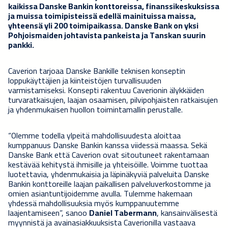
kaikissa Danske Bankin konttoreissa, finanssikeskuksissa
ja muissa toimipisteissä edellä mainituissa maissa,
yhteensä yli 200 toimipaikassa. Danske Bank on yksi
Pohjoismaiden johtavista pankeista ja Tanskan suurin
pankki.
Caverion tarjoaa Danske Bankille teknisen konseptin
loppukäyttäjien ja kiinteistöjen turvallisuuden
varmistamiseksi. Konsepti rakentuu Caverionin älykkäiden
turvaratkaisujen, laajan osaamisen, pilvipohjaisten ratkaisujen
ja yhdenmukaisen huollon toimintamallin perustalle.
“Olemme todella ylpeitä mahdollisuudesta aloittaa
kumppanuus Danske Bankin kanssa viidessä maassa. Sekä
Danske Bank että Caverion ovat sitoutuneet rakentamaan
kestävää kehitystä ihmisille ja yhteisöille. Voimme tuottaa
luotettavia, yhdenmukaisia ja läpinäkyviä palveluita Danske
Bankin konttoreille laajan paikallisen palveluverkostomme ja
omien asiantuntijoidemme avulla. Tulemme hakemaan
yhdessä mahdollisuuksia myös kumppanuutemme
laajentamiseen”, sanoo
Daniel Tabermann
, kansainvälisestä
myynnistä ja avainasiakkuuksista Caverionilla vastaava