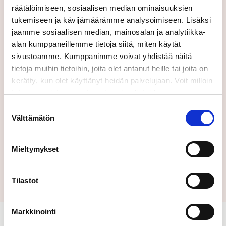
räätälöimiseen, sosiaalisen median ominaisuuksien
tukemiseen ja kävijämäärämme analysoimiseen. Lisäksi
Suomeksi
jaamme sosiaalisen median, mainosalan ja analytiikka-
alan kumppaneillemme tietoja siitä, miten käytät
sivustoamme. Kumppanimme voivat yhdistää näitä
Lähettämällä tämän lomakkeen hyväksyt
tietoja muihin tietoihin, joita olet antanut heille tai joita on
käyttöehtomme.
kerätty, kun olet käyttänyt heidän palvelujaan. Voit milloin
tahansa poistaa suostumuksesi evästeiden
käyttöön Evästeet-sivulla.
Suostumuksen
Välttämätön
valinta
Mieltymykset
Lähetä
Tilastot
Markkinointi