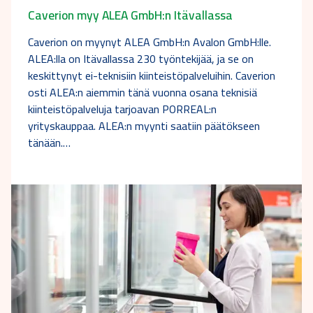
Caverion myy ALEA GmbH:n Itävallassa
Caverion on myynyt ALEA GmbH:n Avalon GmbH:lle.
ALEA:lla on Itävallassa 230 työntekijää, ja se on
keskittynyt ei-teknisiin kiinteistöpalveluihin. Caverion
osti ALEA:n aiemmin tänä vuonna osana teknisiä
kiinteistöpalveluja tarjoavan PORREAL:n
yrityskauppaa. ALEA:n myynti saatiin päätökseen
tänään.…