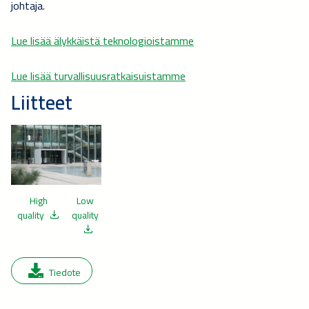
johtaja.
Lue lisää älykkäistä teknologioistamme
Lue lisää turvallisuusratkaisuistamme
Liitteet
High
Low
quality
quality
Tiedote