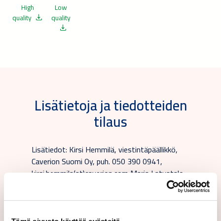
High
Low
quality
quality
Lisätietoja ja tiedotteiden
tilaus
Lisätiedot: Kirsi Hemmilä, viestintäpäällikkö,
Caverion Suomi Oy, puh. 050 390 0941,
kirsi.hemmila(at)caverion.com Marja Latvatalo,
viestintäpäällikkö, Atria Suomi Oy, puh. 0400
777 874, marja.latvatalo(at)atria.com