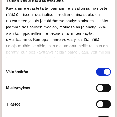
Tilaa tiedotteet:
Tämä sivusto käyttää evästeitä
Käytämme evästeitä tarjoamamme sisällön ja mainosten
räätälöimiseen, sosiaalisen median ominaisuuksien
tukemiseen ja kävijämäärämme analysoimiseen. Lisäksi
jaamme sosiaalisen median, mainosalan ja analytiikka-
alan kumppaneillemme tietoja siitä, miten käytät
sivustoamme. Kumppanimme voivat yhdistää näitä
Suomeksi
tietoja muihin tietoihin, joita olet antanut heille tai joita on
kerätty, kun olet käyttänyt heidän palvelujaan. Voit milloin
tahansa poistaa suostumuksesi evästeiden
Lähettämällä tämän lomakkeen hyväksyt
käyttöön Evästeet-sivulla.
Suostumuksen
käyttöehtomme.
Välttämätön
valinta
Mieltymykset
Tilastot
Lähetä