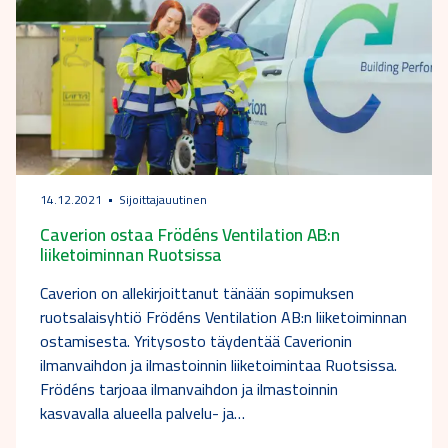
14.12.2021
Sijoittajauutinen
Caverion ostaa Frödéns Ventilation AB:n
liiketoiminnan Ruotsissa
Caverion on allekirjoittanut tänään sopimuksen
ruotsalaisyhtiö Frödéns Ventilation AB:n liiketoiminnan
ostamisesta. Yritysosto täydentää Caverionin
ilmanvaihdon ja ilmastoinnin liiketoimintaa Ruotsissa.
Frödéns tarjoaa ilmanvaihdon ja ilmastoinnin
kasvavalla alueella palvelu- ja…