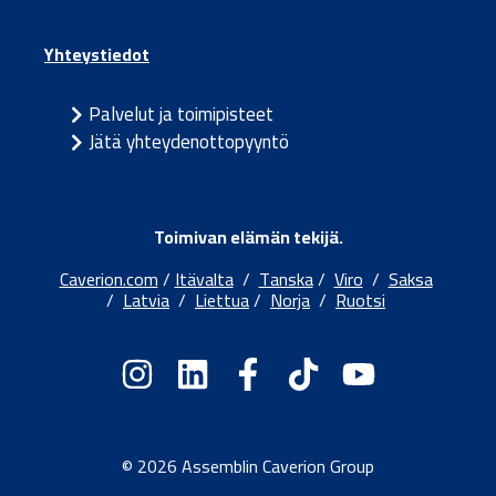
Yhteystiedot
Palvelut ja toimipisteet
Jätä yhteydenottopyyntö
Toimivan elämän tekijä.
Caverion.com
/
Itävalta
/
Tanska
/
Viro
/
Saksa
/
Latvia
/
Liettua
/
Norja
/
Ruotsi
© 2026 Assemblin Caverion Group