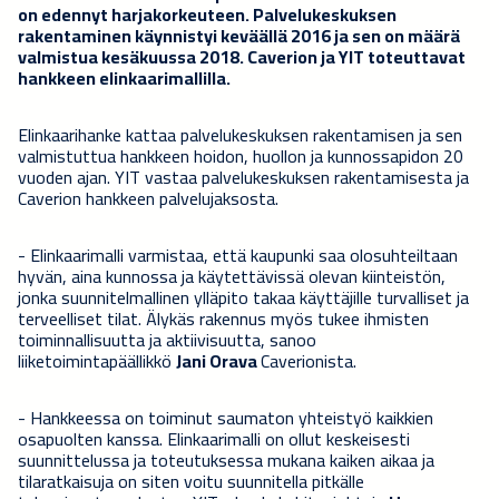
on edennyt harjakorkeuteen. Palvelukeskuksen
rakentaminen käynnistyi keväällä 2016 ja sen on määrä
valmistua kesäkuussa 2018. Caverion ja YIT toteuttavat
hankkeen elinkaarimallilla.
Elinkaarihanke kattaa palvelukeskuksen rakentamisen ja sen
valmistuttua hankkeen hoidon, huollon ja kunnossapidon 20
vuoden ajan. YIT vastaa palvelukeskuksen rakentamisesta ja
Caverion hankkeen palvelujaksosta.
- Elinkaarimalli varmistaa, että kaupunki saa olosuhteiltaan
hyvän, aina kunnossa ja käytettävissä olevan kiinteistön,
jonka suunnitelmallinen ylläpito takaa käyttäjille turvalliset ja
terveelliset tilat. Älykäs rakennus myös tukee ihmisten
toiminnallisuutta ja aktiivisuutta, sanoo
liiketoimintapäällikkö
Jani Orava
Caverionista.
- Hankkeessa on toiminut saumaton yhteistyö kaikkien
osapuolten kanssa. Elinkaarimalli on ollut keskeisesti
suunnittelussa ja toteutuksessa mukana kaiken aikaa ja
tilaratkaisuja on siten voitu suunnitella pitkälle