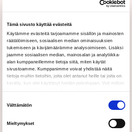
tilaus
Lisätietoja: Kirsi Hemmilä, viestintäpäällikkö,
Caverion Suomi, puh. 050 390 0941,
Tämä sivusto käyttää evästeitä
kirsi.hemmila@caverion.com
Käytämme evästeitä tarjoamamme sisällön ja mainosten
räätälöimiseen, sosiaalisen median ominaisuuksien
Tilaa tiedotteet:
tukemiseen ja kävijämäärämme analysoimiseen. Lisäksi
jaamme sosiaalisen median, mainosalan ja analytiikka-
alan kumppaneillemme tietoja siitä, miten käytät
sivustoamme. Kumppanimme voivat yhdistää näitä
tietoja muihin tietoihin, joita olet antanut heille tai joita on
kerätty, kun olet käyttänyt heidän palvelujaan. Voit milloin
tahansa poistaa suostumuksesi evästeiden
Suomeksi
käyttöön Evästeet-sivulla.
Suostumuksen
Välttämätön
valinta
Lähettämällä tämän lomakkeen hyväksyt
Mieltymykset
käyttöehtomme.