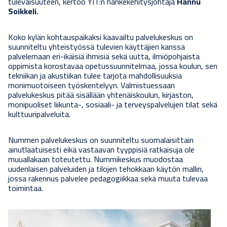
tulevaisuuteen, kertoo YIT:n hankekehitysjohtaja
Hannu
Soikkeli.
Koko kylän kohtauspaikaksi kaavailtu palvelukeskus on
suunniteltu yhteistyössä tulevien käyttäjien kanssa
palvelemaan eri-ikäisiä ihmisiä sekä uutta, ilmiöpohjaista
oppimista korostavaa opetussuunnitelmaa, jossa koulun, sen
tekniikan ja akustiikan tulee tarjota mahdollisuuksia
monimuotoiseen työskentelyyn. Valmistuessaan
palvelukeskus pitää sisällään yhtenäiskoulun, kirjaston,
monipuoliset liikunta-, sosiaali- ja terveyspalvelujen tilat sekä
kulttuuripalveluita.
Nummen palvelukeskus on suunniteltu suomalaisittain
ainutlaatuisesti eikä vastaavan tyyppisiä ratkaisuja ole
muuallakaan toteutettu. Nummikeskus muodostaa
uudenlaisen palveluiden ja tilojen tehokkaan käytön mallin,
jossa rakennus palvelee pedagogiikkaa sekä muuta tulevaa
toimintaa.