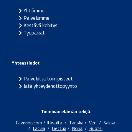
Yhtiömme
Palvelumme
Kestävä kehitys
Työpaikat
Yhteystiedot
Palvelut ja toimipisteet
Jätä yhteydenottopyyntö
Toimivan elämän tekijä.
Caverion.com
/
Itävalta
/
Tanska
/
Viro
/
Saksa
/
Latvia
/
Liettua
/
Norja
/
Ruotsi