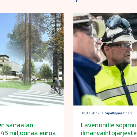
01.03.2017
Sijoittajauutinen
n sairaalan
Caverionille sopimu
 45 miljoonaa euroa
ilmanvaihtojärjest