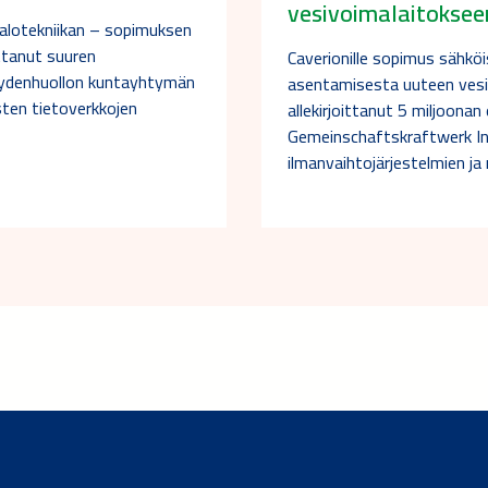
vesivoimalaitoksee
talotekniikan – sopimuksen
ittanut suuren
Caverionille sopimus sähköi
veydenhuollon kuntayhtymän
asentamisesta uuteen vesi
sten tietoverkkojen
allekirjoittanut 5 miljoona
Gemeinschaftskraftwerk In
ilmanvaihtojärjestelmien ja n