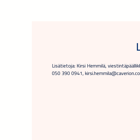
Lisätietoja: Kirsi Hemmilä, viestintäpäälli
050 390 0941, kirsi.hemmila@caverion.com