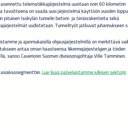
 asennettu telematiikkajärjestelmä uusitaan noin 60 kilometrin
ja tavoitteena on saada uusi järjestelmä käyttöön vuoden lopp
ituisen Isokylän tunnelin betoni- ja teräsrakenteita sekä
rvajärjestelmät uudistetaan. Tunnelityöt jatkuvat juhannukseen 
istamme ja ajanmukaisilla ohjausjärjestelmillä on merkittävä va
teutukseen antaa oman haasteensa liikennejärjestelyjen ja töiden
ällä, sanoo Caverionin Suomen divisioonajohtaja Ville Tamminen.
in asiakassegmenttiin.
Lue lisää palveluistamme julkisen sektorin