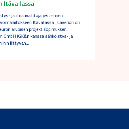
n Itävallassa
stys- ja ilmanvaihtojärjestelmien
voimalaitokseen Itävallassa Caverion on
n euron arvoisen projektisopimuksen
n GmbH (GKI):n kanssa sähköistys- ja
iihin liittyvän…