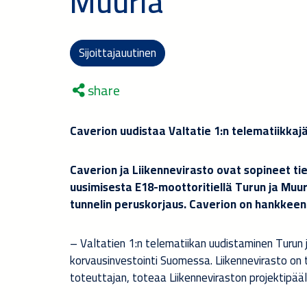
Muurla
Sijoittajauutinen
share
Caverion uudistaa Valtatie 1:n telematiikkajä
Caverion ja Liikennevirasto ovat sopineet ti
uusimisesta E18-moottoritiellä Turun ja Muur
tunnelin peruskorjaus. Caverion on hankkeen 
– Valtatien 1:n telematiikan uudistaminen Turun j
korvausinvestointi Suomessa. Liikennevirasto 
toteuttajan, toteaa Liikenneviraston projektipää