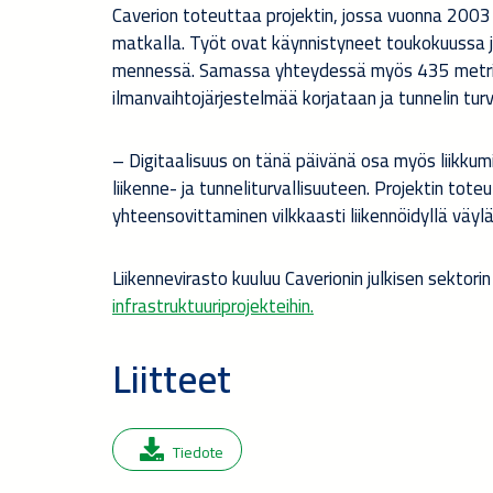
Caverion toteuttaa projektin, jossa vuonna 2003
matkalla. Työt ovat käynnistyneet toukokuussa 
mennessä. Samassa yhteydessä myös 435 metrin p
ilmanvaihtojärjestelmää korjataan ja tunnelin tu
– Digitaalisuus on tänä päivänä osa myös liikkum
liikenne- ja tunneliturvallisuuteen. Projektin to
yhteensovittaminen vilkkaasti liikennöidyllä väyl
Liikennevirasto kuuluu Caverionin julkisen sektor
infrastruktuuriprojekteihin.
Liitteet
Tiedote