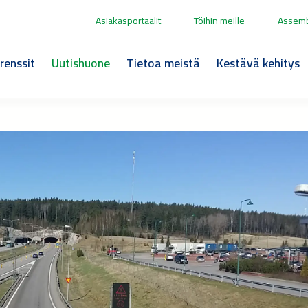
Asiakasportaalit
Töihin meille
Assemb
renssit
Uutishuone
Tietoa meistä
Kestävä kehitys