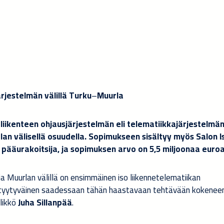
rjestelmän välillä Turku
–
Muurla
eliikenteen ohjausjärjestelmän eli telematiikkajärjestelmä
lan välisellä osuudella. Sopimukseen sisältyy myös Salon I
pääurakoitsija, ja sopimuksen arvo on 5,5 miljoonaa euroa
a Muurlan välillä on ensimmäinen iso liikennetelematiikan
on tyytyväinen saadessaan tähän haastavaan tehtävään kokenee
llikkö
Juha Sillanpää
.