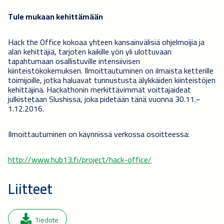
Tule mukaan kehittämään
Hack the Office kokoaa yhteen kansainvälisiä ohjelmoijia ja
alan kehittäjiä, tarjoten kaikille yön yli ulottuvaan
tapahtumaan osallistuville intensiivisen
kiinteistökokemuksen. Ilmoittautuminen on ilmaista ketterille
toimijoille, jotka haluavat tunnustusta älykkäiden kiinteistöjen
kehittäjinä. Hackathonin merkittävimmät voittajaideat
julkistetaan Slushissa, joka pidetään tänä vuonna 30.11.–
1.12.2016.
Ilmoittautuminen on käynnissä verkossa osoitteessa:
http://www.hub13.fi/project/hack-office/
Liitteet
Tiedote