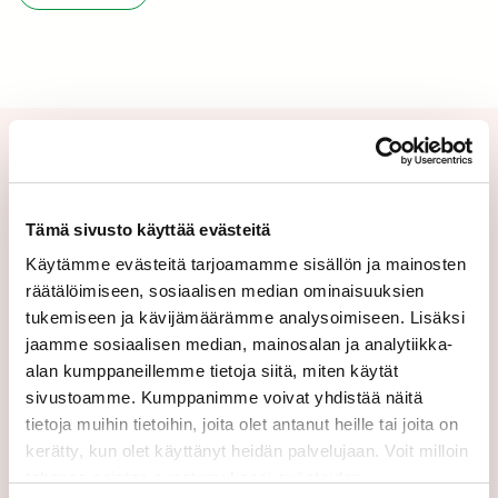
Lisätietoja ja tiedotteiden
tilaus
Tämä sivusto käyttää evästeitä
Käytämme evästeitä tarjoamamme sisällön ja mainosten
Lisätietoja: Ville Tamminen, kaupallinen johtaja,
räätälöimiseen, sosiaalisen median ominaisuuksien
Caverion Suomi Oy, puh. 050 390 0129,
tukemiseen ja kävijämäärämme analysoimiseen. Lisäksi
ville.tamminen@caverion.com Ola Sundell,
jaamme sosiaalisen median, mainosalan ja analytiikka-
toimitusjohtaja, HUB13 Oy, puh. 040 549
alan kumppaneillemme tietoja siitä, miten käytät
4755, ola@hub13.fi
sivustoamme. Kumppanimme voivat yhdistää näitä
tietoja muihin tietoihin, joita olet antanut heille tai joita on
Tilaa tiedotteet:
kerätty, kun olet käyttänyt heidän palvelujaan. Voit milloin
tahansa poistaa suostumuksesi evästeiden