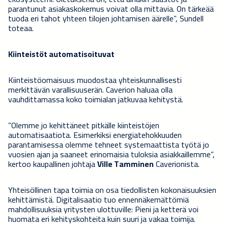
parantunut asiakaskokemus voivat olla mittavia. On tärkeää
tuoda eri tahot yhteen tilojen johtamisen äärelle”, Sundell
toteaa.
Kiinteistöt automatisoituvat
Kiinteistöomaisuus muodostaa yhteiskunnallisesti
merkittävän varallisuuserän. Caverion haluaa olla
vauhdittamassa koko toimialan jatkuvaa kehitystä.
”Olemme jo kehittäneet pitkälle kiinteistöjen
automatisaatiota. Esimerkiksi energiatehokkuuden
parantamisessa olemme tehneet systemaattista työtä jo
vuosien ajan ja saaneet erinomaisia tuloksia asiakkaillemme”,
kertoo kaupallinen johtaja
Ville Tamminen
Caverionista.
Yhteisöllinen tapa toimia on osa tiedollisten kokonaisuuksien
kehittämistä. Digitalisaatio tuo ennennäkemättömiä
mahdollisuuksia yritysten ulottuville: Pieni ja ketterä voi
huomata eri kehityskohteita kuin suuri ja vakaa toimija.