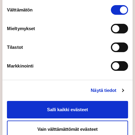
käyttöön Evästeet-sivulla.
Suostumuksen
Välttämätön
valinta
Mieltymykset
Suomeksi
Tilastot
Lähettämällä tämän lomakkeen hyväksyt
Markkinointi
käyttöehtomme.
Näytä tiedot
Salli kaikki evästeet
Lähetä
Vain välttämättömät evästeet