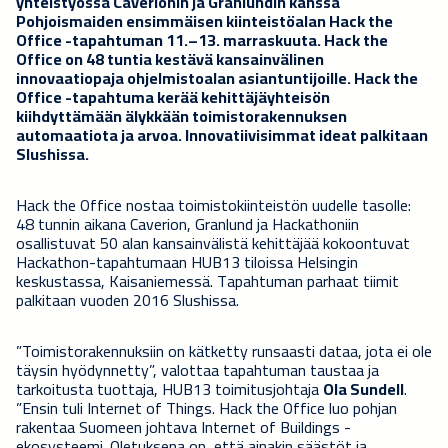
yhteistyössä Caverionin ja Granlundin kanssa
Pohjoismaiden ensimmäisen kiinteistöalan Hack the
Office -tapahtuman 11.–13. marraskuuta. Hack the
Office on 48 tuntia kestävä kansainvälinen
innovaatiopaja ohjelmistoalan asiantuntijoille. Hack the
Office -tapahtuma kerää kehittäjäyhteisön
kiihdyttämään älykkään toimistorakennuksen
automaatiota ja arvoa. Innovatiivisimmat ideat palkitaan
Slushissa.
Hack the Office nostaa toimistokiinteistön uudelle tasolle:
48 tunnin aikana Caverion, Granlund ja Hackathoniin
osallistuvat 50 alan kansainvälistä kehittäjää kokoontuvat
Hackathon-tapahtumaan HUB13 tiloissa Helsingin
keskustassa, Kaisaniemessä. Tapahtuman parhaat tiimit
palkitaan vuoden 2016 Slushissa.
”Toimistorakennuksiin on kätketty runsaasti dataa, jota ei ole
täysin hyödynnetty”, valottaa tapahtuman taustaa ja
tarkoitusta tuottaja, HUB13 toimitusjohtaja
Ola Sundell
.
”Ensin tuli Internet of Things. Hack the Office luo pohjan
rakentaa Suomeen johtava Internet of Buildings -
ekosysteemi. Oletuksena on, että ainakin säästöt ja