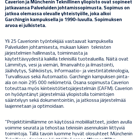
Caverion ja Münchenin Teknillinen yliopisto ovat sopineet
jatkavansa Palveluiden johtamissopimusta. Sopimus on
jatkoa olemassa olevalle yhteistyölle, joka alkoi
Garchingin kampuksella jo 1990-luvulla. Sopimuksen
arvoa ei julkisteta.
Yli 25 Caverionin työntekijää vastaavat kampuksella
Palveluiden johtamisesta, mukaan lukien
teknisten
järjestelmien hallinnasta, toiminnasta ja
käytettävyydestä
kaikilla teknisillä tuotealueilla. Näitä ovat
Lämmitys, vesi ja viemäri, Ilmanvaihto ja ilmastointi,
Jäähdytys, Sähköistys, Informaatio- ja viestintäteknologia,
Turvallisuus sekä Automaatio. Garchingin kampuksen pinta-
ala on noin 295 000 neliömetriä. Osana sopimusta Caverion
toteuttaa myös kiinteistötietojärjestelmän (CAFM). Caverion
on hyödyntänyt järjestelmää yliopistolla toimintojen
sääntelyyn sekä dokumentointiin, ja jatkossa järjestelmää
laajennetaan ja optimoidaan.
”Projektitiimillämme on käytössä mobiililaitteet, joiden avulla
voimme seurata ja tehostaa teknisiin asennuksiin liittyviä
toimintoja. Tällä tavoin luomme hyvät olosuhteet Münchenin