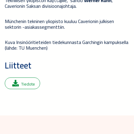
Teknillisen yliopiston käyttäjille,” sanoo
Werner Kühn
,
Caverionin Saksan divisioonajohtaja.
Münchenin tekninen yliopisto kuuluu Caverionin julkisen
sektorin -asiakassegmenttiin.
Kuva Insinööritieteiden tiedekunnasta Garchingin kampuksella
(lähde: TU Muenchen)
Liitteet
Tiedote