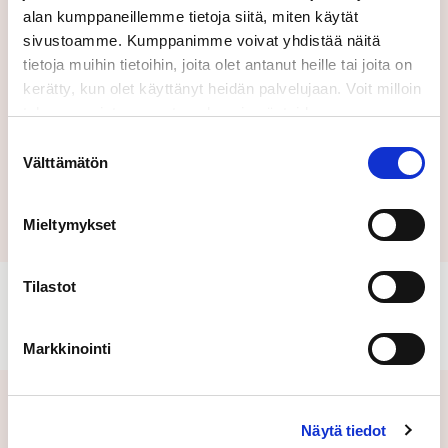
Lähettämällä tämän lomakkeen hyväksyt
alan kumppaneillemme tietoja siitä, miten käytät
käyttöehtomme.
sivustoamme. Kumppanimme voivat yhdistää näitä
tietoja muihin tietoihin, joita olet antanut heille tai joita on
kerätty, kun olet käyttänyt heidän palvelujaan. Voit milloin
tahansa poistaa suostumuksesi evästeiden
käyttöön Evästeet-sivulla.
Suostumuksen
Välttämätön
valinta
Lähetä
Mieltymykset
Tilastot
Markkinointi
Aiheeseen liittyvät uutiset
Näytä tiedot