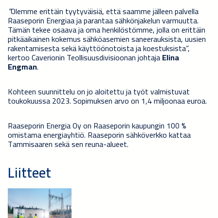
”
Olemme erittäin tyytyväisiä, että saamme jälleen palvella
Raaseporin Energiaa ja parantaa sähkönjakelun varmuutta.
Tämän tekee osaava ja oma henkilöstömme, jolla on erittäin
pitkäaikainen kokemus sähköasemien saneerauksista, uusien
rakentamisesta sekä käyttöönotoista ja koestuksista”,
kertoo Caverionin Teollisuusdivisioonan johtaja
Elina
Engman
.
Kohteen suunnittelu on jo aloitettu ja työt valmistuvat
toukokuussa 2023. Sopimuksen arvo on 1,4 miljoonaa euroa.
Raaseporin Energia Oy on Raaseporin kaupungin 100 %
omistama energiayhtiö. Raaseporin sähköverkko kattaa
Tammisaaren sekä sen reuna-alueet.
Liitteet