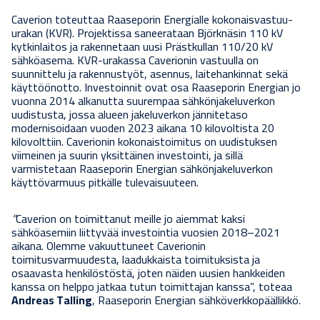
Caverion toteuttaa Raaseporin Energialle kokonaisvastuu-
urakan (KVR). Projektissa saneerataan Björknäsin 110 kV
kytkinlaitos ja rakennetaan uusi Prästkullan 110/20 kV
sähköasema. KVR-urakassa Caverionin vastuulla on
suunnittelu ja rakennustyöt, asennus, laitehankinnat sekä
käyttöönotto. Investoinnit ovat osa Raaseporin Energian jo
vuonna 2014 alkanutta suurempaa sähkönjakeluverkon
uudistusta, jossa alueen jakeluverkon jännitetaso
modernisoidaan vuoden 2023 aikana 10 kilovoltista 20
kilovolttiin. Caverionin kokonaistoimitus on uudistuksen
viimeinen ja suurin yksittäinen investointi, ja sillä
varmistetaan Raaseporin Energian sähkönjakeluverkon
käyttövarmuus pitkälle tulevaisuuteen.
”
Caverion on toimittanut meille jo aiemmat kaksi
sähköasemiin liittyvää investointia vuosien 2018–2021
aikana. Olemme vakuuttuneet Caverionin
toimitusvarmuudesta, laadukkaista toimituksista ja
osaavasta henkilöstöstä, joten näiden uusien hankkeiden
kanssa on helppo jatkaa tutun toimittajan kanssa”, toteaa
Andreas Talling
, Raaseporin Energian sähköverkkopäällikkö.