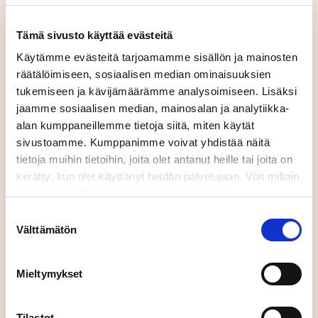
Hietaoja, yksikönpäällikkö, 050 5336783
Raaseporin Energia: Andreas
Talling, sähköverkkopäällikkö, 040 192 2803
Tämä sivusto käyttää evästeitä
Käytämme evästeitä tarjoamamme sisällön ja mainosten
Tilaa tiedotteet:
räätälöimiseen, sosiaalisen median ominaisuuksien
tukemiseen ja kävijämäärämme analysoimiseen. Lisäksi
jaamme sosiaalisen median, mainosalan ja analytiikka-
alan kumppaneillemme tietoja siitä, miten käytät
sivustoamme. Kumppanimme voivat yhdistää näitä
tietoja muihin tietoihin, joita olet antanut heille tai joita on
kerätty, kun olet käyttänyt heidän palvelujaan. Voit milloin
Suomeksi
tahansa poistaa suostumuksesi evästeiden
käyttöön Evästeet-sivulla.
Suostumuksen
Välttämätön
valinta
Lähettämällä tämän lomakkeen hyväksyt
käyttöehtomme.
Mieltymykset
Tilastot