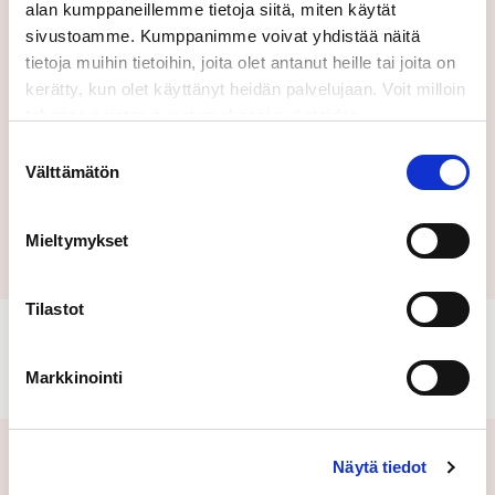
Lähettämällä tämän lomakkeen hyväksyt
alan kumppaneillemme tietoja siitä, miten käytät
käyttöehtomme.
sivustoamme. Kumppanimme voivat yhdistää näitä
tietoja muihin tietoihin, joita olet antanut heille tai joita on
kerätty, kun olet käyttänyt heidän palvelujaan. Voit milloin
tahansa poistaa suostumuksesi evästeiden
käyttöön Evästeet-sivulla.
Suostumuksen
Välttämätön
valinta
Lähetä
Mieltymykset
Tilastot
Markkinointi
Näytä tiedot
Aiheeseen liittyvät uutiset