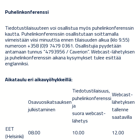
Puhelinkonferenssi
Tiedotustilaisuuteen voi osallistua myös puhelinkonferenssin
kautta. Puhelinkonferenssiin osallistutaan soittamalla
viimeistään viisi minuuttia ennen tilaisuuden alkua (klo 9.55)
numeroon +358 (0)9 7479 0361. Osallistujia pyydetään
antamaan tunnus “4793956 / Caverion”. Webcast-lähetyksen
ja puhelinkonferenssin aikana kysymykset tulee esittää
englanniksi.
Aikataulu eri aikavyöhykkeillä:
Tiedotustilaisuus,
Webcast-
puhelinkonferenssi
Osavuosikatsauksen
lähetyksen
ja
julkistaminen
tallenne
suora webcast-
saatavilla
lähetys
EET
08.00
10.00
12.00
(Helsinki)