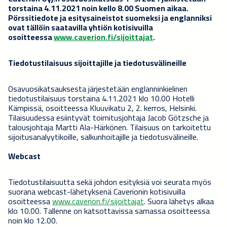
torstaina 4.11.2021 noin kello 8.00 Suomen aikaa.
Pörssitiedote ja esitysaineistot suomeksi ja englanniksi
ovat tällöin saatavilla yhtiön kotisivuilla
osoitteessa
www.caverion.fi/sijoittajat
.
Tiedotustilaisuus sijoittajille ja tiedotusvälineille
Osavuosikatsauksesta järjestetään englanninkielinen
tiedotustilaisuus torstaina 4.11.2021 klo 10.00 Hotelli
Kämpissä, osoitteessa Kluuvikatu 2, 2. kerros, Helsinki.
Tilaisuudessa esiintyvät toimitusjohtaja Jacob Götzsche ja
talousjohtaja Martti Ala-Härkönen. Tilaisuus on tarkoitettu
sijoitusanalyytikoille, salkunhoitajille ja tiedotusvälineille.
Webcast
Tiedotustilaisuutta sekä johdon esityksiä voi seurata myös
suorana webcast-lähetyksenä Caverionin kotisivuilla
osoitteessa
www.caverion.fi/sijoittajat
. Suora lähetys alkaa
klo 10.00. Tallenne on katsottavissa samassa osoitteessa
noin klo 12.00.