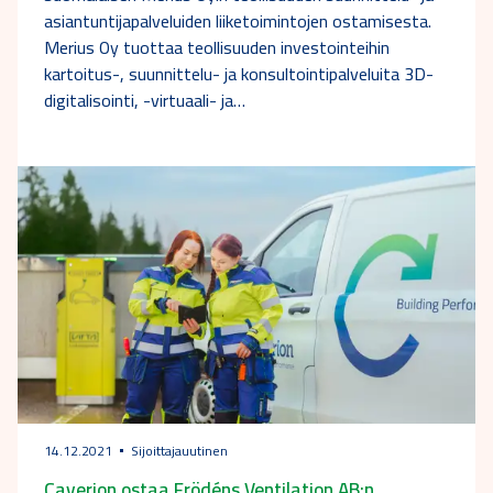
asiantuntijapalveluiden liiketoimintojen ostamisesta.
Merius Oy tuottaa teollisuuden investointeihin
kartoitus-, suunnittelu- ja konsultointipalveluita 3D-
digitalisointi, -virtuaali- ja…
14.12.2021
Sijoittajauutinen
Caverion ostaa Frödéns Ventilation AB:n