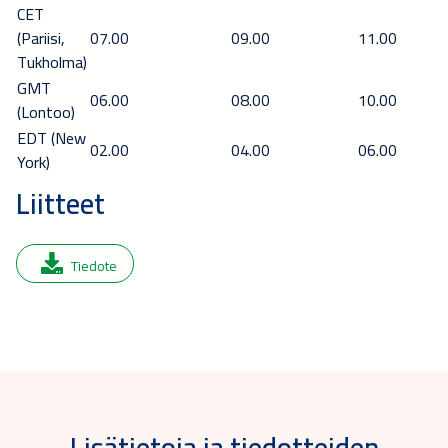
CET
(Pariisi,
07.00
09.00
11.00
Tukholma)
GMT
06.00
08.00
10.00
(Lontoo)
E
D
T (New
0
2
.00
0
4
.00
0
6
.00
York)
Liitteet
Tiedote
Lisätietoja ja tiedotteiden