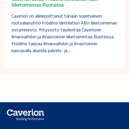
liiketoiminnan Ruotsissa
Caverion on allekirjoittanut tänään sopimuksen
ruotsalaisyhtiö Frödéns Ventilation AB:n liiketoiminnan
ostamisesta. Yritysosto täydentää Caverionin
ilmanvaihdon ja ilmastoinnin liiketoimintaa Ruotsissa.
Frödéns tarjoaa ilmanvaihdon ja ilmastoinnin
kasvavalla alueella palvelu- ja…