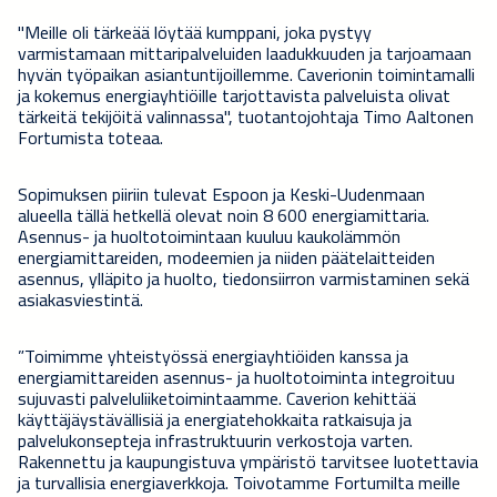
"Meille oli tärkeää löytää kumppani, joka pystyy
varmistamaan mittaripalveluiden laadukkuuden ja tarjoamaan
hyvän työpaikan asiantuntijoillemme. Caverionin toimintamalli
ja kokemus energiayhtiöille tarjottavista palveluista olivat
tärkeitä tekijöitä valinnassa", tuotantojohtaja Timo Aaltonen
Fortumista toteaa.
Sopimuksen piiriin tulevat Espoon ja Keski-Uudenmaan
alueella tällä hetkellä olevat noin 8 600
energiamittaria.
Asennus- ja huoltotoimintaan kuuluu kaukolämmön
energiamittareiden, modeemien ja niiden päätelaitteiden
asennus, ylläpito ja huolto, tiedonsiirron varmistaminen sekä
asiakasviestintä.
”Toimimme yhteistyössä energiayhtiöiden kanssa ja
energiamittareiden asennus- ja huoltotoiminta integroituu
sujuvasti palveluliiketoimintaamme. Caverion kehittää
käyttäjäystävällisiä ja energiatehokkaita ratkaisuja ja
palvelukonsepteja infrastruktuurin verkostoja varten.
Rakennettu ja kaupungistuva ympäristö tarvitsee luotettavia
ja turvallisia energiaverkkoja. Toivotamme Fortumilta meille