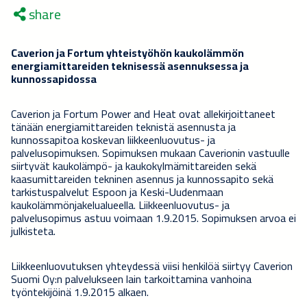
share
Caverion ja Fortum yhteistyöhön kaukolämmön
energiamittareiden teknisessä asennuksessa ja
kunnossapidossa
Caverion ja Fortum Power and Heat ovat allekirjoittaneet
tänään energiamittareiden teknistä asennusta ja
kunnossapitoa koskevan liikkeenluovutus- ja
palvelusopimuksen. Sopimuksen mukaan Caverionin vastuulle
siirtyvät kaukolämpö- ja kaukokylmämittareiden sekä
kaasumittareiden tekninen asennus ja kunnossapito sekä
tarkistuspalvelut Espoon ja Keski-Uudenmaan
kaukolämmönjakelualueella. Liikkeenluovutus- ja
palvelusopimus astuu voimaan 1.9.2015. Sopimuksen arvoa ei
julkisteta.
Liikkeenluovutuksen yhteydessä viisi henkilöä siirtyy Caverion
Suomi Oy:n palvelukseen lain tarkoittamina vanhoina
työntekijöinä 1.9.2015 alkaen.