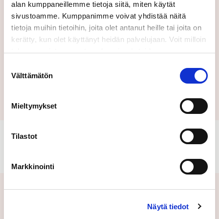
käyttöehtomme.
alan kumppaneillemme tietoja siitä, miten käytät
sivustoamme. Kumppanimme voivat yhdistää näitä
tietoja muihin tietoihin, joita olet antanut heille tai joita on
kerätty, kun olet käyttänyt heidän palvelujaan. Voit milloin
tahansa poistaa suostumuksesi evästeiden
käyttöön Evästeet-sivulla.
Suostumuksen
Välttämätön
Lähetä
valinta
Mieltymykset
Tilastot
Markkinointi
Aiheeseen liittyvät uutiset
Näytä tiedot