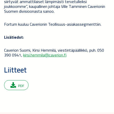
siirtyvät ammattilaiset lämpimästi tervetulleiksi
joukkoomme”, kaupallinen johtaja Ville Tamminen Caverionin
Suomen divisioonasta sanoo.
Fortum kuuluu Caverionin Teollisuus-asiakassegmenttiin.
Lisätiedot:
Caverion Suomi, Kirsi Hemmilä, viestintäpäällikkö, puh. 050
390 0941,
kirsi.hemmila@caverion.fi
Liitteet
PDF