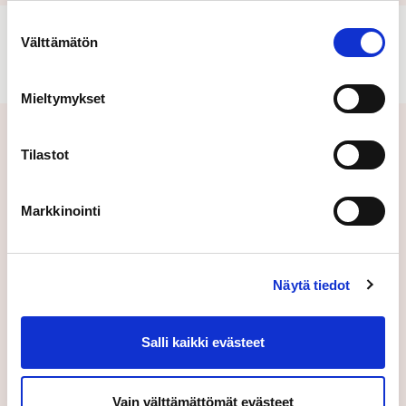
käyttöön Evästeet-sivulla.
Suostumuksen
Välttämätön
valinta
Mieltymykset
Aiheeseen liittyvät uutiset
Tilastot
Markkinointi
Näytä tiedot
Salli kaikki evästeet
Vain välttämättömät evästeet