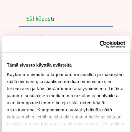
Suomeksi
Lähettämällä tämän lomakkeen hyväksyt
käyttöehtomme.
Tämä sivusto käyttää evästeitä
Käytämme evästeitä tarjoamamme sisällön ja mainosten
räätälöimiseen, sosiaalisen median ominaisuuksien
tukemiseen ja kävijämäärämme analysoimiseen. Lisäksi
jaamme sosiaalisen median, mainosalan ja analytiikka-
alan kumppaneillemme tietoja siitä, miten käytät
Lähetä
sivustoamme. Kumppanimme voivat yhdistää näitä
tietoja muihin tietoihin, joita olet antanut heille tai joita on
kerätty, kun olet käyttänyt heidän palvelujaan. Voit milloin
tahansa poistaa suostumuksesi evästeiden