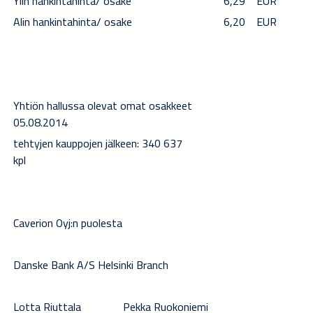
Ylin hankintahinta/ osake
6,29
EUR
Alin hankintahinta/ osake
6,20
EUR
Yhtiön hallussa olevat omat osakkeet
05.08.2014
tehtyjen kauppojen jälkeen: 340 637
kpl
Caverion Oyj:n puolesta
Danske Bank A/S Helsinki Branch
Lotta Riuttala
Pekka Ruokoniemi