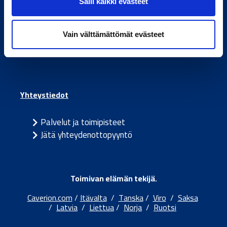
Salli kaikki evästeet
Yhtiömme
Palvelumme
Kestävä kehitys
Vain välttämättömät evästeet
Työpaikat
Yhteystiedot
Palvelut ja toimipisteet
Jätä yhteydenottopyyntö
Toimivan elämän tekijä.
Caverion.com
/
Itävalta
/
Tanska
/
Viro
/
Saksa
/
Latvia
/
Liettua
/
Norja
/
Ruotsi