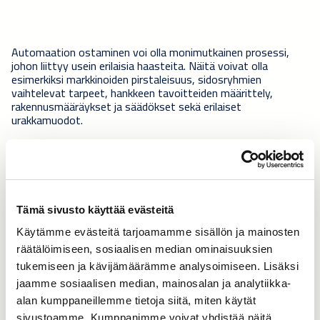
Automaation ostaminen voi olla monimutkainen prosessi,
johon liittyy usein erilaisia haasteita. Näitä voivat olla
esimerkiksi markkinoiden pirstaleisuus, sidosryhmien
vaihtelevat tarpeet, hankkeen tavoitteiden määrittely,
rakennusmääräykset ja säädökset sekä erilaiset
urakkamuodot.
Järjestimme webinaarin 28.11. klo 9.00, jossa esittelimme
tapoja, joilla voimme auttaa ratkaisemaan näitä yleisimpiä
hankinnan haasteita.
Webinaarissa automaation liiketoimintapäällikkö
Petri
Tämä sivusto käyttää evästeitä
Naukkarinen
käsitteli erityisesti yhteisen suunnittelun ja
sidosryhmien tarpeiden ymmärtämisen tuomia hyötyjä.
Käytämme evästeitä tarjoamamme sisällön ja mainosten
räätälöimiseen, sosiaalisen median ominaisuuksien
tukemiseen ja kävijämäärämme analysoimiseen. Lisäksi
jaamme sosiaalisen median, mainosalan ja analytiikka-
alan kumppaneillemme tietoja siitä, miten käytät
sivustoamme. Kumppanimme voivat yhdistää näitä