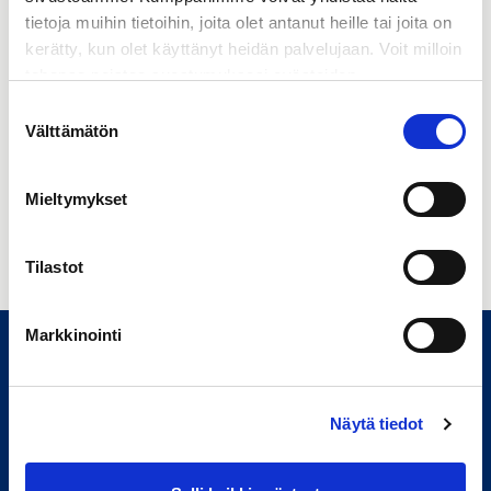
tietoja muihin tietoihin, joita olet antanut heille tai joita on
kerätty, kun olet käyttänyt heidän palvelujaan. Voit milloin
tahansa poistaa suostumuksesi evästeiden
käyttöön Evästeet-sivulla.
Suostumuksen
Välttämätön
valinta
Mieltymykset
Tilastot
Markkinointi
Näytä tiedot
Tietoa meistä