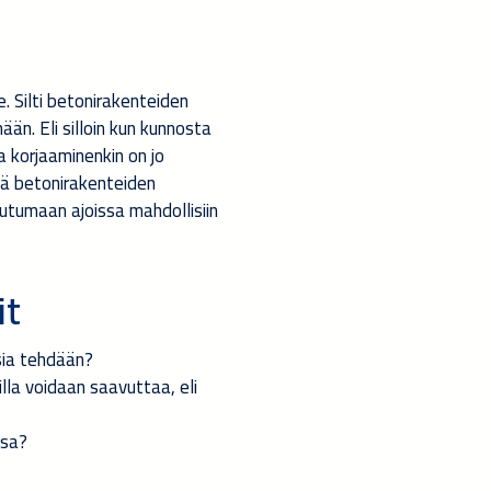
. Silti betonirakenteiden
än. Eli silloin kun kunnosta
ja korjaaminenkin on jo
ää betonirakenteiden
utumaan ajoissa mahdollisiin
it
sia tehdään?
la voidaan saavuttaa, eli
ssa?