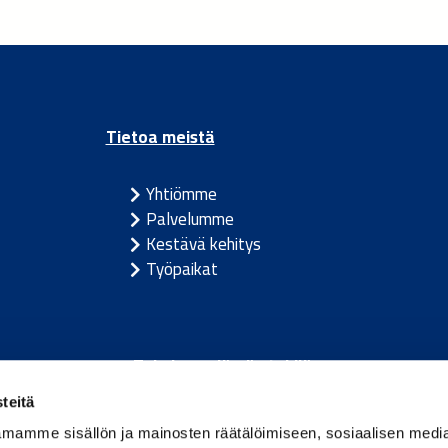
Tietoa meistä
Yhtiömme
Palvelumme
Kestävä kehitys
Työpaikat
Toimivan elämän tekijä.
teitä
m
/
Itävalta
/
Tanska
/
Viro
/
Saksa
/
Latvia
/
Liettua
/
Nor
mamme sisällön ja mainosten räätälöimiseen, sosiaalisen medi