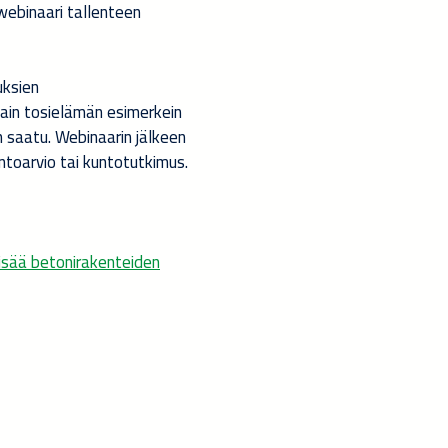
 webinaari tallenteen
uksien
sain tosielämän esimerkein
n saatu. Webinaarin jälkeen
kuntoarvio tai kuntotutkimus.
lisää betonirakenteiden