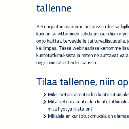
tallenne
Betoni joutuu maamme ankarissa oloissa lujille
kunnon selvittäminen tehdään usein liian myöhä
on jo haittaa terveydelle tai turvallisuudelle, 
kalliimpaa. Tässä webinaarissa kerromme lis
kuntotutkimuksista ja miten ne auttavat vara
ongelmiin rakenteiden kanssa.
Tilaa tallenne, niin op
Miksi betonirakenteiden kuntotutkimuk
Mitä betonirakenteiden kuntotutkimuksil
mitä hyötyä niistä on?
Millaisia eri kuntotutkimuksia on olema