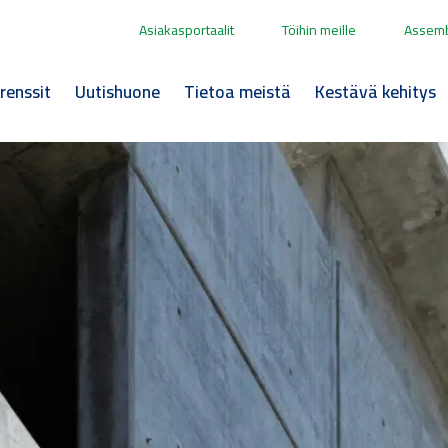
Asiakasportaalit
Töihin meille
Assemb
renssit
Uutishuone
Tietoa meistä
Kestävä kehitys