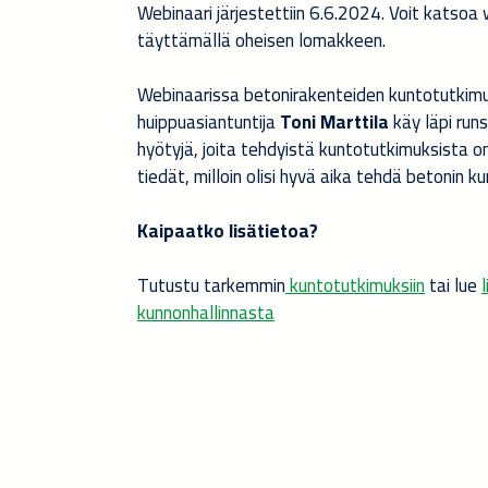
Webinaari järjestettiin 6.6.2024. Voit katsoa
täyttämällä oheisen lomakkeen.
Webinaarissa betonirakenteiden kuntotutkim
huippuasiantuntija
Toni Marttila
käy läpi run
hyötyjä, joita tehdyistä kuntotutkimuksista o
tiedät, milloin olisi hyvä aika tehdä betonin 
Kaipaatko lisätietoa?
Tutustu tarkemmin
kuntotutkimuksiin
tai lue
kunnonhallinnasta