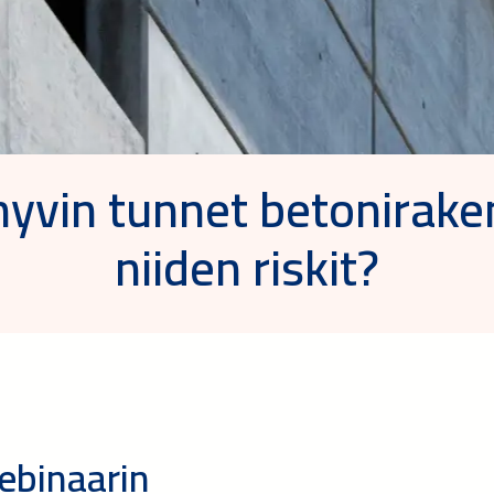
hyvin tunnet betoniraken
niiden riskit?
ebinaarin