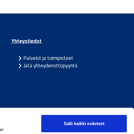
Yhteystiedot
Palvelut ja toimipisteet
Jätä yhteydenottopyyntö
ja
/
Ruotsi
Salli kaikki evästeet
an