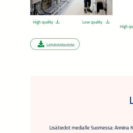
High quality
Low quality
High qu
Lehdistötiedote
Lisätiedot medialle Suomessa: Anniina Ka