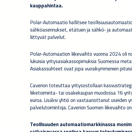
kauppahintaa.
Polar-Automaatio hallitsee teollisuusautomaatio
sähköasennukset, etätuen ja sähkö- ja automaat
liittyvät palvelut.
Polar-Automaation liikevaihto vuonna 2024 oli noi
lukuisia yritysasiakassopimuksia Suomessa metalli
Asiakassuhteet ovat jopa vuosikymmenien pituisia
Caverion toteuttaa yritysostollaan kasvustrategi
liiketoiminta- tai osakekaupan muodossa 16 yrit
euroa. Lisäksi yhtiö on vastaanottanut useiden yr
palvelutoimintoja. Caverion Suomen liikevaihto on
Teollisuuden automaatiomarkkinassa monimuo
ratkaisevassa roolissa kasvun toteutumises