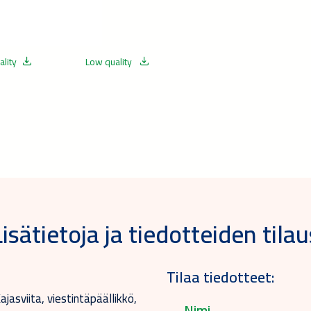
ality
Low quality
Lisätietoja ja tiedotteiden tilau
Tilaa tiedotteet:
jasviita, viestintäpäällikkö,