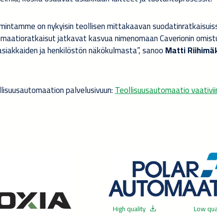
imintamme on nykyisin teollisen mittakaavan suodatinratkaisuis
tomaatioratkaisut jatkavat kasvua nimenomaan Caverionin omis
, asiakkaiden ja henkilöstön näkökulmasta”, sanoo
Matti Riihimä
eollisuusautomaation palvelusivuun:
Teollisuusautomaatio vaativii
High quality
Low qua