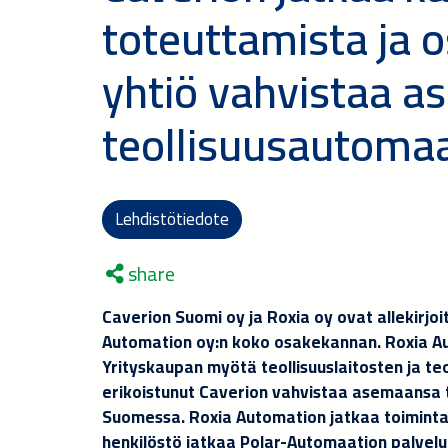
toteuttamista ja 
yhtiö vahvistaa 
teollisuusautomaa
Lehdistötiedote
share
Caverion Suomi oy ja Roxia oy ovat allekirj
Automation oy:n koko osakekannan. Roxia A
Yrityskaupan myötä teollisuuslaitosten ja teo
erikoistunut Caverion vahvistaa asemaansa 
Suomessa. Roxia Automation jatkaa toiminta
henkilöstö jatkaa Polar-Automaation palvelu