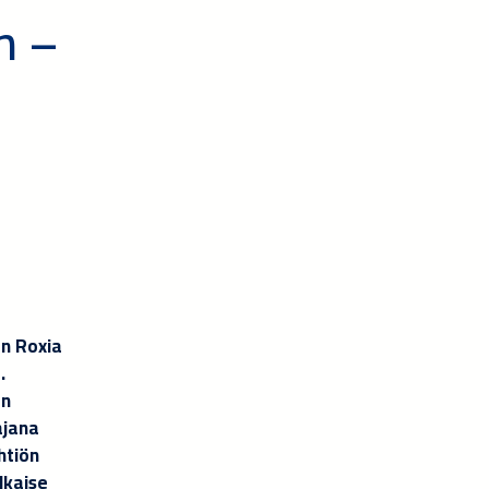
n –
an Roxia
.
an
ajana
htiön
lkaise