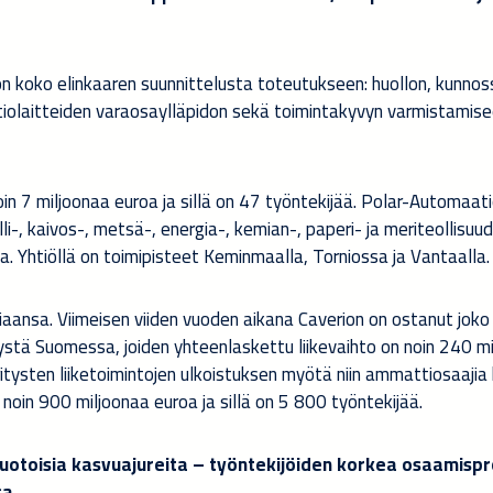
n koko elinkaaren suunnittelusta toteutukseen: huollon, kunnos
iolaitteiden varaosaylläpidon sekä toimintakyvyn varmistamis
n 7 miljoonaa euroa ja sillä on 47 työntekijää. Polar-Automaati
-, kaivos-, metsä-, energia-, kemian-, paperi- ja meriteollisuu
. Yhtiöllä on toimipisteet Keminmaalla, Torniossa ja Vantaalla.
aansa. Viimeisen viiden vuoden aikana Caverion on ostanut joko
ystä Suomessa, joiden yhteenlaskettu liikevaihto on noin 240 m
itysten liiketoimintojen ulkoistuksen myötä niin ammattiosaajia 
 noin 900 miljoonaa euroa ja sillä on 5 800 työntekijää.
toisia kasvuajureita – työntekijöiden korkea osaamisprof
sa