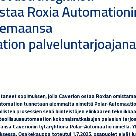
ostaa Roxia Automationi
asemaansa
tion palveluntarjoajana
oittaneet sopimuksen, jolla Caverion ostaa Roxian omistam
utomation tunnetaan aiemmalta nimeltä Polar-Automaatio
llisten prosessien sekä kiinteistöjen elinkaaren tekniikka
teollisuusautomaation kokonaisratkaisujen palvelun tarjo
ansa Caverionin tytäryhtiönä Polar-Automaatio nimellä. Y
ksessa. Osakekauppa toteutui 1.7.2025, osapuolet eivät ju