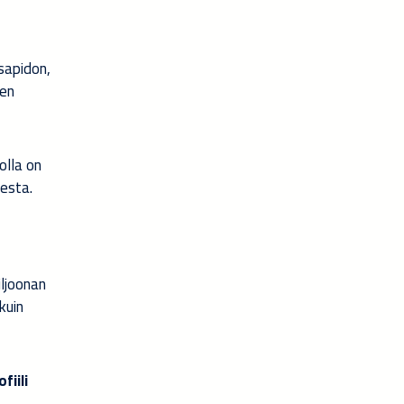
sapidon,
een
olla on
desta.
iljoonan
kuin
iili