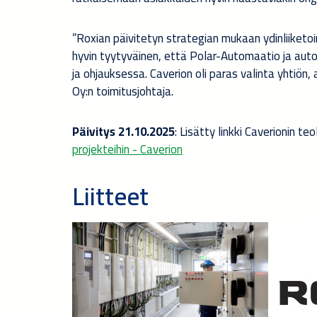
”Roxian päivitetyn strategian mukaan ydinliiketo
hyvin tyytyväinen, että Polar-Automaatio ja au
ja ohjauksessa. Caverion oli paras valinta yhtiön
Oy:n toimitusjohtaja.
Päivitys 21.10.2025
: Lisätty linkki Caverionin t
projekteihin - Caverion
Liitteet