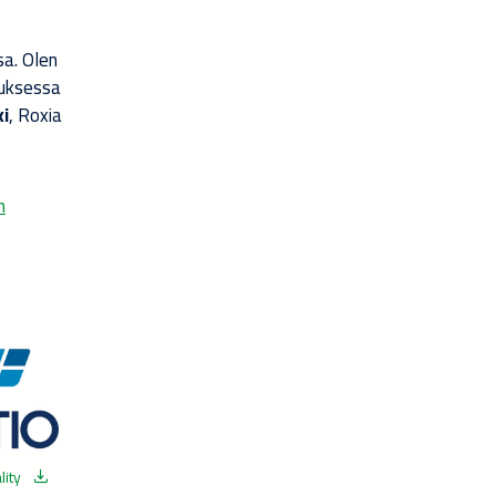
sa. Olen
tuksessa
ki
, Roxia
n
lity