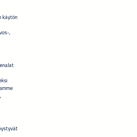
n käytön
vos-,
denalat
eksi
otamme
,
 pystyvät