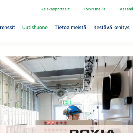
Asiakasportaalit
Töihin meille
Assemb
renssit
Uutishuone
Tietoa meistä
Kestävä kehitys