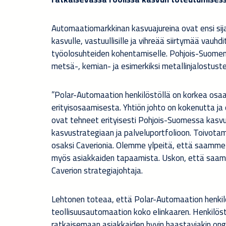
Automaatiomarkkinan kasvuajureina ovat ensi si
kasvulle, vastuullisille ja vihreää siirtymää vauhd
työolosuhteiden kohentamiselle. Pohjois-Suomen
metsä-, kemian- ja esimerkiksi metallinjalostuste
”Polar-Automaation henkilöstöllä on korkea osaam
erityisosaamisesta. Yhtiön johto on kokenutta ja 
ovat tehneet erityisesti Pohjois-Suomessa kasvui
kasvustrategiaan ja palveluportfolioon. Toivot
osaksi Caverionia. Olemme ylpeitä, että saamm
myös asiakkaiden tapaamista. Uskon, että saamm
Caverion strategiajohtaja.
Lehtonen toteaa, että Polar-Automaation henkilö
teollisuusautomaation koko elinkaaren. Henkilös
ratkaisemaan asiakkaiden hyvin haastaviakin ong