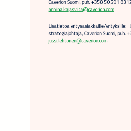
Caverion Suomi, puh. +358 50 591 8312
anniina.kajasviita@caverion.com
Lisätietoa yritysasiakkaille/yrityksille:
strategiajohtaja, Caverion Suomi, puh.
jussi.lehtonen@caverion.com