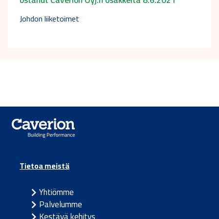
Johdon liiketoimet
Tietoa meistä
Yhtiömme
Palvelumme
Kestävä kehitys