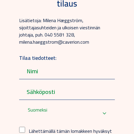
tilaus
Lisätietoja: Milena Hæggström,
sijoittajasuhteiden ja ulkoisen viestinnän
johtaja, puh. 040 5581 328,
milena.haeggstrom@caverion.com
Tilaa tiedotteet:
Suomeksi
Lähettämällä tämän lomakkeen hyväksyt