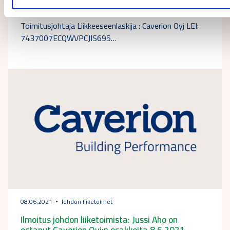
_____________________________________
Ilmoitusvelvollinen Nimi: Götzsche, Jacob Asema:
Toimitusjohtaja Liikkeeseenlaskija : Caverion Oyj LEI:
7437007ECQWVPCJIS695…
08.06.2021
Johdon liiketoimet
Ilmoitus johdon liiketoimista: Jussi Aho on
ostanut Caverion Oyj:n osakkeita 8.6.2021