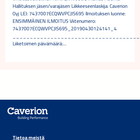
Hallituksen jäsen/varajäsen Liikkeeseenlaskija: Caverion
Oyj LEI: 7437007ECQWVPCJIS695 Ilmoituksen luonne:
ENSIMMÄINEN ILMOITUS Viitenumero:
7437007ECQWVPCJIS695_20190430124141_4
_____________________________________
Liiketoimen päivämäärä:…
Tietoa meistä