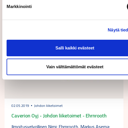
Lehtoranta, Ari Asema: Toimitusjohtaja
Liikkeeseenlaskija: Caverion Oyj LEI:
Markkinointi
7437007ECQWVPCJIS695…
Näytä tie
Salli kaikki evästeet
Vain välttämättömät evästeet
02.05.2019
Johdon liiketoimet
Caverion Oyj - Johdon liiketoimet - Ehrnrooth
Ilmoitusvelvollinen Nimi: Ehrnrooth, Markus Asema: