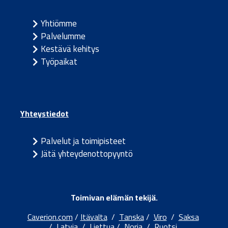
Yhtiömme
Palvelumme
Kestävä kehitys
Työpaikat
Yhteystiedot
Palvelut ja toimipisteet
Jätä yhteydenottopyyntö
Toimivan elämän tekijä.
Caverion.com
/
Itävalta
/
Tanska
/
Viro
/
Saksa
/
Latvia
/
Liettua
/
Norja
/
Ruotsi