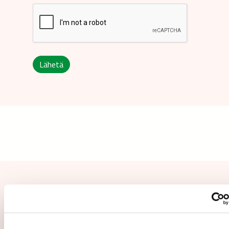
Lähetä
Aiheeseen liittyvät uutiset