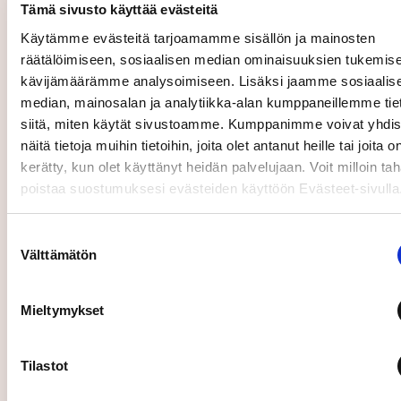
Tämä sivusto käyttää evästeitä
Käytämme evästeitä tarjoamamme sisällön ja mainosten
räätälöimiseen, sosiaalisen median ominaisuuksien tukemise
kävijämäärämme analysoimiseen. Lisäksi jaamme sosiaalis
median, mainosalan ja analytiikka-alan kumppaneillemme tie
siitä, miten käytät sivustoamme. Kumppanimme voivat yhdis
näitä tietoja muihin tietoihin, joita olet antanut heille tai joita o
kerätty, kun olet käyttänyt heidän palvelujaan. Voit milloin ta
poistaa suostumuksesi evästeiden käyttöön Evästeet-sivull
01.03.2019
Johdon liiketoimet
Suostumuksen
Ilmoitus johdon liiketoimista: toimitusjohtaja Ari
Välttämätön
valinta
Lehtoranta on vastaanottanut osakepalkkiona
Caverion Oyj:n osakkeita 28.2.2019
Mieltymykset
Toimitusjohtaja Ari Lehtoranta on vastaanottanut
osakepalkkiona Caverion Oyj:n osakkeita 28.2.2019
osana konsernin avainhenkilöiden ehdollista
Tilastot
osakepalkkio-ohjelmaa. Ilmoitusvelvollinen Nimi: