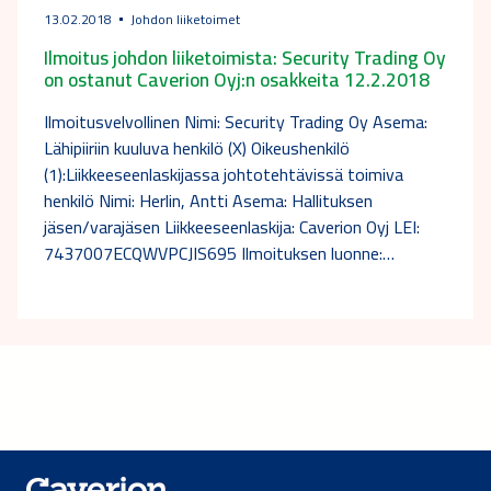
13.02.2018
Johdon liiketoimet
Ilmoitus johdon liiketoimista: Security Trading Oy
on ostanut Caverion Oyj:n osakkeita 12.2.2018
Ilmoitusvelvollinen Nimi: Security Trading Oy Asema:
Lähipiiriin kuuluva henkilö (X) Oikeushenkilö
(1):Liikkeeseenlaskijassa johtotehtävissä toimiva
henkilö Nimi: Herlin, Antti Asema: Hallituksen
jäsen/varajäsen Liikkeeseenlaskija: Caverion Oyj LEI:
7437007ECQWVPCJIS695 Ilmoituksen luonne:…