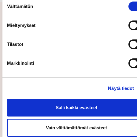
Suostumuksen
Välttämätön
valinta
Aiheeseen liittyvät uutiset
Mieltymykset
Tilastot
Markkinointi
Näytä tiedot
Salli kaikki evästeet
22.02.2018
Johdon liiketoimet
Ilmoitus johdon liiketoimista: Security Trading Oy
Vain välttämättömät evästeet
on ostanut Caverion Oyj:n osakkeita 21.2.2018