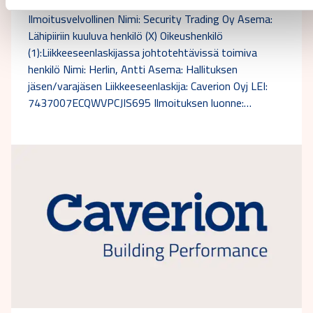
Ilmoitusvelvollinen Nimi: Security Trading Oy Asema:
Lähipiiriin kuuluva henkilö (X) Oikeushenkilö
(1):Liikkeeseenlaskijassa johtotehtävissä toimiva
henkilö Nimi: Herlin, Antti Asema: Hallituksen
jäsen/varajäsen Liikkeeseenlaskija: Caverion Oyj LEI:
7437007ECQWVPCJIS695 Ilmoituksen luonne:…