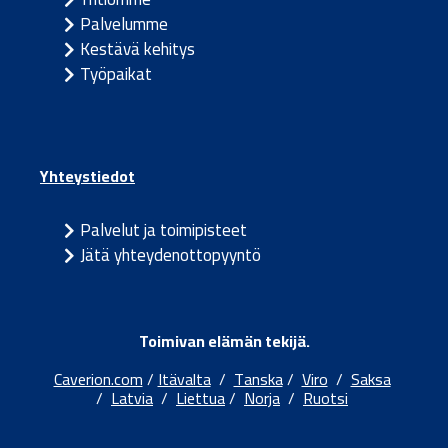
Palvelumme
Kestävä kehitys
Työpaikat
Yhteystiedot
Palvelut ja toimipisteet
Jätä yhteydenottopyyntö
Toimivan elämän tekijä.
Caverion.com
/
Itävalta
/
Tanska
/
Viro
/
Saksa
/
Latvia
/
Liettua
/
Norja
/
Ruotsi