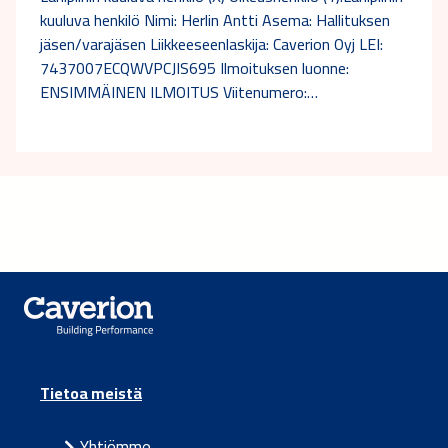
kuuluva henkilö Nimi: Herlin Antti Asema: Hallituksen
jäsen/varajäsen Liikkeeseenlaskija: Caverion Oyj LEI:
7437007ECQWVPCJIS695 Ilmoituksen luonne:
ENSIMMÄINEN ILMOITUS Viitenumero:…
Tietoa meistä
Yhtiömme