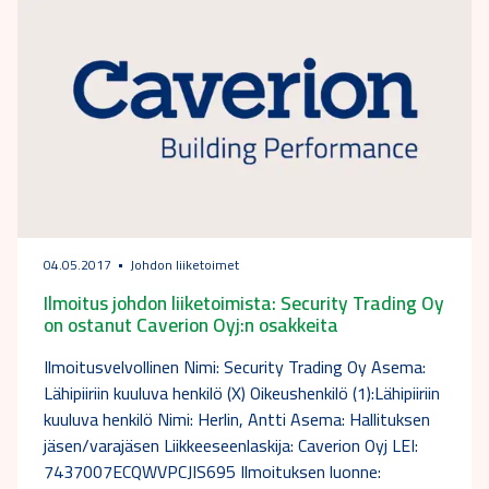
04.05.2017
Johdon liiketoimet
Ilmoitus johdon liiketoimista: Security Trading Oy
on ostanut Caverion Oyj:n osakkeita
Ilmoitusvelvollinen Nimi: Security Trading Oy Asema:
Lähipiiriin kuuluva henkilö (X) Oikeushenkilö (1):Lähipiiriin
kuuluva henkilö Nimi: Herlin, Antti Asema: Hallituksen
jäsen/varajäsen Liikkeeseenlaskija: Caverion Oyj LEI:
7437007ECQWVPCJIS695 Ilmoituksen luonne: