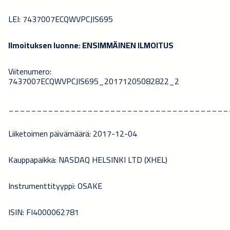
LEI: 7437007ECQWVPCJIS695
Ilmoituksen luonne: ENSIMMÄINEN ILMOITUS
Viitenumero:
7437007ECQWVPCJIS695_20171205082822_2
_______________________________________
Liiketoimen päivämäärä: 2017-12-04
Kauppapaikka: NASDAQ HELSINKI LTD (XHEL)
Instrumenttityyppi: OSAKE
ISIN: FI4000062781