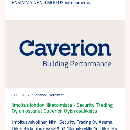
ENSIMMÄINEN ILMOITUS Viitenumero:…
04.05.2017
Johdon liiketoimet
Ilmoitus johdon liiketoimista - Security Trading
Oy on ostanut Caverion Oyj:n osakkeita
Ilmoitusvelvollinen Nimi: Security Trading Oy Asema:
Lähipiiriin kuuluva henkilö (X) Oikeushenkilö (1):Lähipiiriin