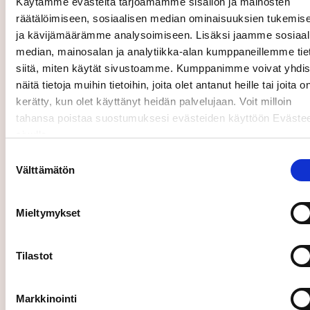
Käytämme evästeitä tarjoamamme sisällön ja mainosten
räätälöimiseen, sosiaalisen median ominaisuuksien tukemis
Lisätietoja: Milena Hæggström,
ja kävijämäärämme analysoimiseen. Lisäksi jaamme sosiaal
sijoittajasuhdejohtaja, puh. 040 5581 328,
median, mainosalan ja analytiikka-alan kumppaneillemme tie
milena.haeggstrom@caverion.com
siitä, miten käytät sivustoamme. Kumppanimme voivat yhdis
näitä tietoja muihin tietoihin, joita olet antanut heille tai joita o
Tilaa tiedotteet:
kerätty, kun olet käyttänyt heidän palvelujaan. Voit milloin
tahansa poistaa suostumuksesi evästeiden käyttöön Evästee
sivulla.
Suostumuksen
Välttämätön
valinta
Mieltymykset
Suomeksi
Tilastot
Lähettämällä tämän lomakkeen hyväksyt
käyttöehtomme.
Markkinointi