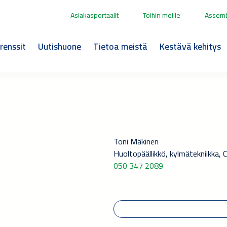
Asiakasportaalit
Töihin meille
Assemb
renssit
Uutishuone
Tietoa meistä
Kestävä kehitys
Toni Mäkinen
Huoltopäällikkö, kylmätekniikka, 
050 347 2089