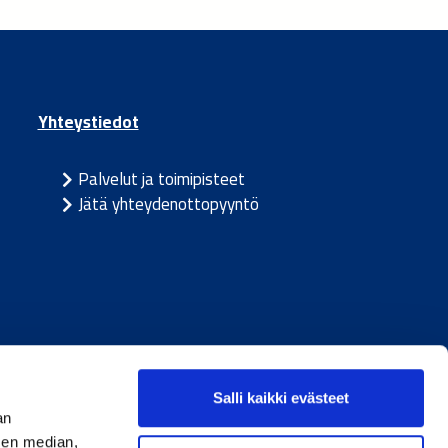
Yhteystiedot
Palvelut ja toimipisteet
Jätä yhteydenottopyyntö
ja
/
Ruotsi
Salli kaikki evästeet
an
sen median,