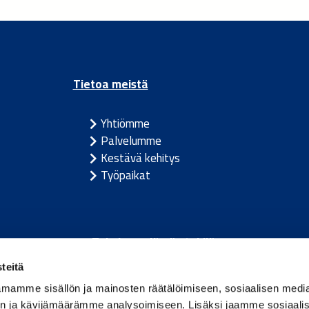
Tietoa meistä
Yhtiömme
Palvelumme
Kestävä kehitys
Työpaikat
Toimivan elämän tekijä.
teitä
m
/
Itävalta
/
Tanska
/
Viro
/
Saksa
/
Latvia
/
Liettua
/
Nor
mamme sisällön ja mainosten räätälöimiseen, sosiaalisen medi
n ja kävijämäärämme analysoimiseen. Lisäksi jaamme sosiaali