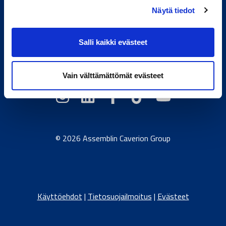
Näytä tiedot
Toimivan elämän tekijä.
Salli kaikki evästeet
Caverion.com
/
Itävalta
/
Tanska
/
Viro
/
Saksa
/
Latvia
/
Liettua
/
Norja
/
Ruotsi
Vain välttämättömät evästeet
© 2026 Assemblin Caverion Group
Käyttöehdot
|
Tietosuojailmoitus
|
Evästeet