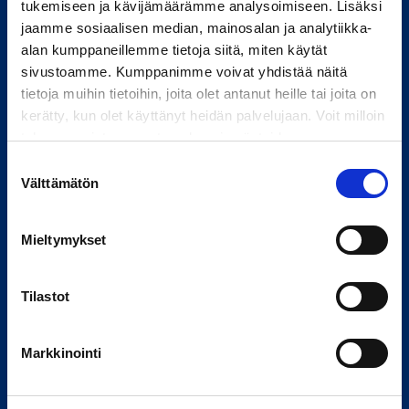
tukemiseen ja kävijämäärämme analysoimiseen. Lisäksi
jaamme sosiaalisen median, mainosalan ja analytiikka-
alan kumppaneillemme tietoja siitä, miten käytät
sivustoamme. Kumppanimme voivat yhdistää näitä
tietoja muihin tietoihin, joita olet antanut heille tai joita on
Tietoa meistä
kerätty, kun olet käyttänyt heidän palvelujaan. Voit milloin
tahansa poistaa suostumuksesi evästeiden
Yhtiömme
käyttöön Evästeet-sivulla.
Suostumuksen
Palvelumme
Välttämätön
valinta
Kestävä kehitys
Työpaikat
Mieltymykset
Tilastot
Yhteystiedot
Markkinointi
Palvelut ja toimipisteet
Jätä yhteydenottopyyntö