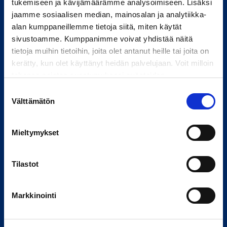
tukemiseen ja kävijämäärämme analysoimiseen. Lisäksi
jaamme sosiaalisen median, mainosalan ja analytiikka-
alan kumppaneillemme tietoja siitä, miten käytät
sivustoamme. Kumppanimme voivat yhdistää näitä
tietoja muihin tietoihin, joita olet antanut heille tai joita on
Tietoa meistä
kerätty, kun olet käyttänyt heidän palvelujaan. Voit milloin
tahansa poistaa suostumuksesi evästeiden
Yhtiömme
käyttöön Evästeet-sivulla.
Suostumuksen
Palvelumme
Välttämätön
valinta
Kestävä kehitys
Työpaikat
Mieltymykset
Tilastot
Yhteystiedot
Markkinointi
Palvelut ja toimipisteet
Jätä yhteydenottopyyntö