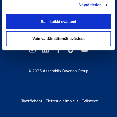
Näytä tiedot
Toimivan elämän tekijä.
Salli kaikki evästeet
Caverion.com
/
Itävalta
/
Tanska
/
Viro
/
Saksa
/
Latvia
/
Liettua
/
Norja
/
Ruotsi
Vain välttämättömät evästeet
© 2026 Assemblin Caverion Group
Käyttöehdot
|
Tietosuojailmoitus
|
Evästeet